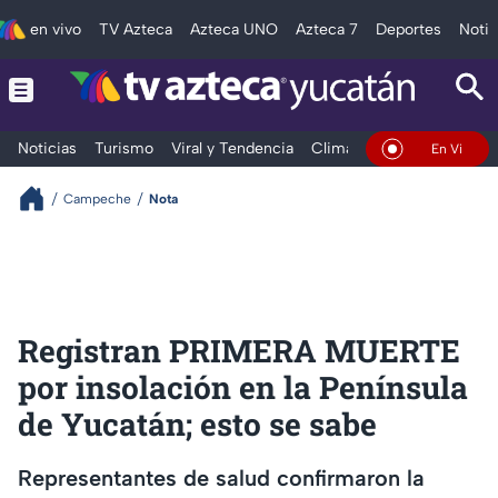
en vivo
TV Azteca
Azteca UNO
Azteca 7
Deportes
Notic
Noticias
Turismo
Viral y Tendencia
Clima
Deportes
Espec
En Vivo
Campeche
Nota
Registran PRIMERA MUERTE
por insolación en la Península
de Yucatán; esto se sabe
Representantes de salud confirmaron la