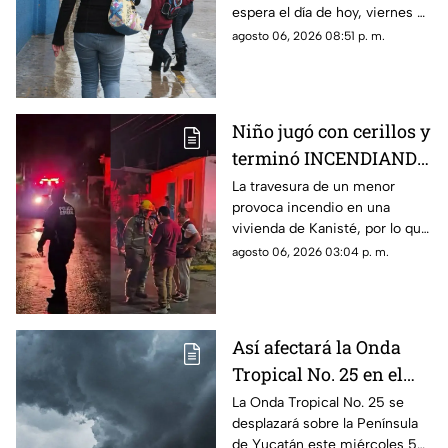
espera el día de hoy, viernes 7
Campeche hoy
de agosto de 2026, en el
agosto 06, 2026 08:51 p. m.
estado de Campeche y sus
alrededores.
Niño jugó con cerillos y
terminó INCENDIANDO
la casa de sus abuelos:
La travesura de un menor
provoca incendio en una
así terminó todo
vivienda de Kanisté, por lo que
cuerpos de emergencia
agosto 06, 2026 03:04 p. m.
acudieron al lugar para
controlar las llamas.
Así afectará la Onda
Tropical No. 25 en el
clima de Campeche
La Onda Tropical No. 25 se
desplazará sobre la Península
HOY, miércoles 5 de
de Yucatán este miércoles 5