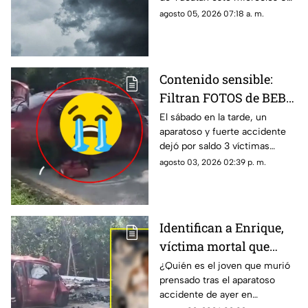
agosto
de agosto, favoreciendo
agosto 05, 2026 07:18 a. m.
condiciones para un clima
lluvioso en el estado de
Campeche durante el día de
hoy.
Contenido sensible:
Filtran FOTOS de BEBÉ
PRENSADO tras fuerte
El sábado en la tarde, un
aparatoso y fuerte accidente
accidente en Campeche
dejó por saldo 3 víctimas
mortales, una pareja y un bebé
agosto 03, 2026 02:39 p. m.
prensados en Campeche; aquí
fotos de los hechos.
Identifican a Enrique,
víctima mortal que
quedó PRENSADO tras
¿Quién es el joven que murió
prensado tras el aparatoso
FUERTE ACCIDENTE en
accidente de ayer en
Campeche