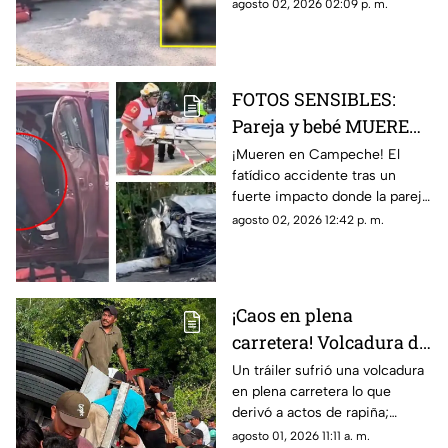
Campeche? Identifican a
agosto 02, 2026 02:09 p. m.
Enrique, una de las víctimas
mortales; te contamos.
FOTOS SENSIBLES:
Pareja y bebé MUEREN
PRENSADOS en
¡Mueren en Campeche! El
fatídico accidente tras un
aparatoso accidente en
fuerte impacto donde la pareja
Campeche (+VIDEO)
y el bebé quedaron prensados
agosto 02, 2026 12:42 p. m.
en su unidad para después
fallecer.
¡Caos en plena
carretera! Volcadura de
TRÁILER termina en
Un tráiler sufrió una volcadura
en plena carretera lo que
actos de RAPIÑA en la
derivó a actos de rapiña;
Península
personas sustrajeron parte de
agosto 01, 2026 11:11 a. m.