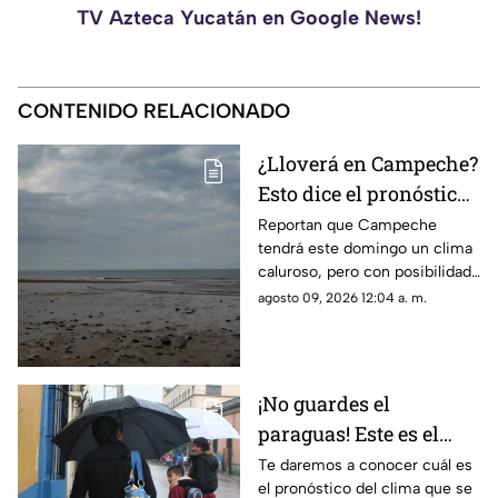
TV Azteca Yucatán en Google News!
CONTENIDO RELACIONADO
¿Lloverá en Campeche?
Esto dice el pronóstico
del clima para HOY
Reportan que Campeche
tendrá este domingo un clima
domingo 9 de agosto de
caluroso, pero con posibilidad
2026
de lluvias, chubascos y
agosto 09, 2026 12:04 a. m.
actividad eléctrica en algunas
zonas del estado.
¡No guardes el
paraguas! Este es el
pronóstico del clima
Te daremos a conocer cuál es
el pronóstico del clima que se
que se espera en