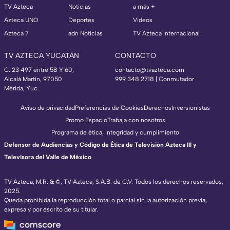
TV Azteca
Noticias
a más +
Azteca UNO
Deportes
Videos
Azteca 7
adn Noticias
TV Azteca Internacional
TV AZTECA YUCATÁN
CONTACTO
C. 23 497 entre 58 Y 60,
contacto@tvazteca.com
Alcalá Martín, 97050
999 348 2718 | Conmutador
Mérida, Yuc.
Aviso de privacidad
Preferencias de Cookies
Derechos
Inversionistas
Promo Espacio
Trabaja con nosotros
Programa de ética, integridad y cumplimiento
Defensor de Audiencias y Código de Ética de Televisión Azteca III y
Televisora del Valle de México
TV Azteca, M.R. & ©, TV Azteca, S.A.B. de C.V. Todos los derechos reservados,
2025.
Queda prohibida la reproducción total o parcial sin la autorización previa,
expresa y por escrito de su titular.