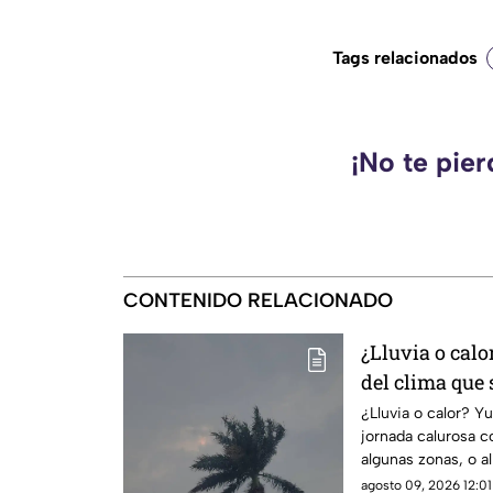
Tags relacionados
¡No te pie
CONTENIDO RELACIONADO
¿Lluvia o calo
del clima que
domingo 9 de 
¿Lluvia o calor? Y
jornada calurosa c
algunas zonas, o a
del clima.
agosto 09, 2026 12:01