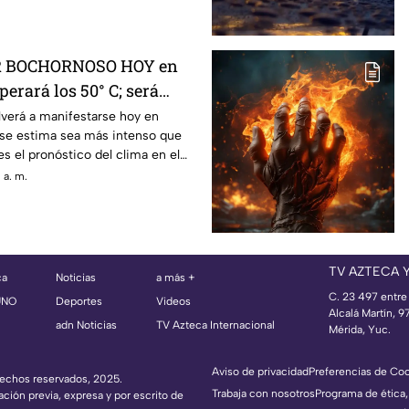
R BOCHORNOSO HOY en
erará los 50° C; será
que ayer
olverá a manifestarse hoy en
 se estima sea más intenso que
es el pronóstico del clima en el
 a. m.
TV AZTECA 
ca
Noticias
a más +
C. 23 497 entre
UNO
Deportes
Videos
Alcalá Martín, 
adn Noticias
TV Azteca Internacional
Mérida, Yuc.
Aviso de privacidad
Preferencias de Co
erechos reservados, 2025.
Trabaja con nosotros
Programa de ética,
ación previa, expresa y por escrito de