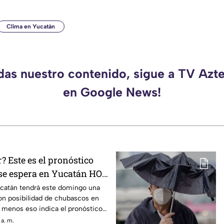
Clima en Yucatán
rdas nuestro contenido, sigue a TV Azt
en Google News!
r? Este es el pronóstico
 se espera en Yucatán HOY
agosto
ucatán tendrá este domingo una
on posibilidad de chubascos en
l menos eso indica el pronóstico
 a. m.