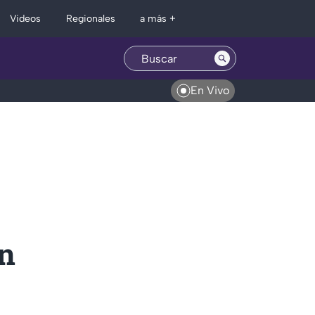
Regionales
Videos
a más +
En Vivo
n