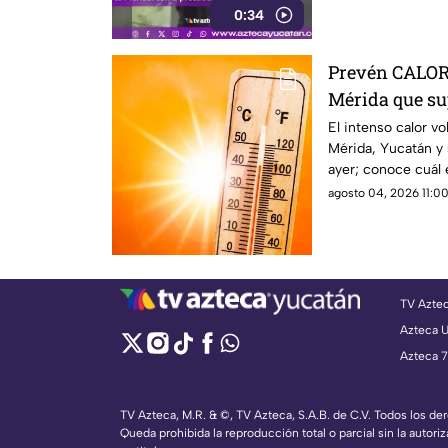
0:34
Prevén CALO
Mérida que sup
MÁS INTENSO 
El intenso calor v
Mérida, Yucatán y
ayer; conoce cuál 
Estado.
agosto 04, 2026 11:00
TV Azte
Azteca 
Azteca 7
TV Azteca, M.R. & ©, TV Azteca, S.A.B. de C.V. Todos los d
Queda prohibida la reproducción total o parcial sin la autoriz