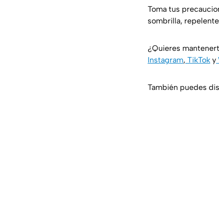
Toma tus precaucion
sombrilla, repelente
¿Quieres mantenert
Instagram
,
TikTok
y
También puedes disf