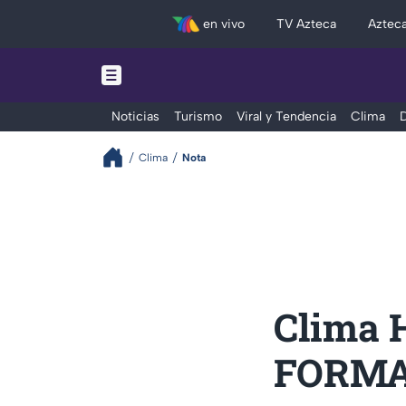
en vivo
TV Azteca
Aztec
Noticias
Turismo
Viral y Tendencia
Clima
D
Clima
Nota
Clima 
FORMA