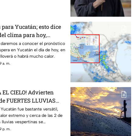
s para Yucatán; esto dice
del clima para hoy,
gosto
e daremos a conocer el pronóstico
spera en Yucatán el día de hoy, en
i lloverá o habrá mucho calor.
 a. m.
 EL CIELO! Advierten
 de FUERTES LLUVIAS
án
 Yucatán fue bastante versátil,
alor extremo y cerca de las 2 de
s lluvias vespertinas se
9 p. m.