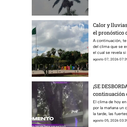
Calor y lluvia
el pronóstico 
viernes 7 de a
A continuación, t
del clima que se e
el cual se revela s
agosto 07, 2026 07:39
¡SE DESBORDA
continuación
HOY en Yucat
El clima de hoy en
por la mañana un c
la tarde, las fuerte
manifestaron.
agosto 05, 2026 03:3