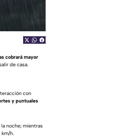
as cobrará mayor
alir de casa.
nteracción con
ertes y puntuales
 la noche; mientras
5 km/h.