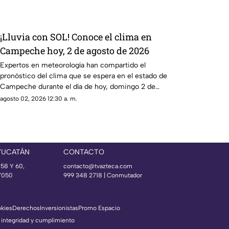
¡Lluvia con SOL! Conoce el clima en
Campeche hoy, 2 de agosto de 2026
Expertos en meteorología han compartido el
pronóstico del clima que se espera en el estado de
Campeche durante el día de hoy, domingo 2 de
agosto de 2026.
agosto 02, 2026 12:30 a. m.
YUCATÁN
CONTACTO
 58 Y 60,
contacto@tvazteca.com
97050
999 348 2718 | Conmutador
okies
Derechos
Inversionistas
Promo Espacio
 integridad y cumplimiento