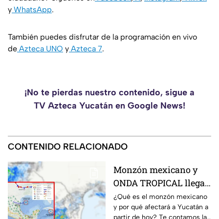
y
WhatsApp
.
También puedes disfrutar de la programación en vivo
de
Azteca UNO
y
Azteca 7
.
¡No te pierdas nuestro contenido, sigue a
TV Azteca Yucatán en Google News!
CONTENIDO RELACIONADO
Monzón mexicano y
ONDA TROPICAL llegan
a Yucatán con
¿Qué es el monzón mexicano
y por qué afectará a Yucatán a
FUERTES LLUVIAS a
partir de hoy? Te contamos la