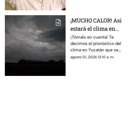
agosto de 2026.
¡MUCHO CALOR! Así
estará el clima en
Yucatán hoy, 1 de
¡Tómalo en cuenta! Te
decimos el pronóstico del
agosto de 2026
clima en Yucatán que se
espera durante la jornada del
agosto 01, 2026 12:10 a. m.
día de hoy, sábado 1 de agosto
de 2026.