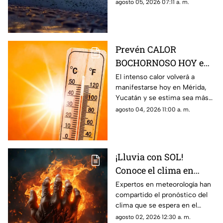
Yucatán durante la jornada de
agosto 05, 2026 07:11 a. m.
hoy, miércoles 5 de agosto de
2026.
Prevén CALOR
BOCHORNOSO HOY en
Mérida que superará
El intenso calor volverá a
manifestarse hoy en Mérida,
los 50° C; será MÁS
Yucatán y se estima sea más
INTENSO que ayer
intenso que ayer; conoce cuál
agosto 04, 2026 11:00 a. m.
es el pronóstico del clima en el
Estado.
¡Lluvia con SOL!
Conoce el clima en
Campeche hoy, 2 de
Expertos en meteorología han
compartido el pronóstico del
agosto de 2026
clima que se espera en el
estado de Campeche durante
agosto 02, 2026 12:30 a. m.