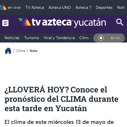
en vivo
TV Azteca
Azteca UNO
Azteca 7
Deportes
Notic
Noticias
Turismo
Viral y Tendencia
Clima
Deportes
Espec
En Vivo
Clima
Nota
¿LLOVERÁ HOY? Conoce el
pronóstico del CLIMA durante
esta tarde en Yucatán
El clima de este miércoles 13 de mayo de