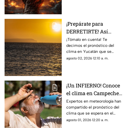
el día de hoy, domingo 2 de
agosto de 2026.
¡Prepárate para
DERRETIRTE! Así
estará el clima en
¡Tómalo en cuenta! Te
decimos el pronóstico del
Yucatán HOY, 2 de
clima en Yucatán que se
agosto de 2026
espera durante la jornada del
agosto 02, 2026 12:10 a. m.
día de hoy, domingo de agosto
de 2026.
¡Un INFIERNO! Conoce
el clima en Campeche
hoy, 1 de agosto de 2026
Expertos en meteorología han
compartido el pronóstico del
clima que se espera en el
estado de Campeche durante
agosto 01, 2026 12:20 a. m.
el día de hoy, sábado 1 de