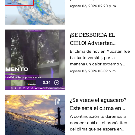
partir de HOY
combinación con una onda
agosto 06, 2026 02:20 p. m.
tropical que dejará fuertes
lluvias.
¡SE DESBORDA EL
CIELO! Advierten
continuación de
El clima de hoy en Yucatán fue
bastante versátil, por la
FUERTES LLUVIAS
mañana un calor extremo y
HOY en Yucatán
cerca de las 2 de la tarde, las
agosto 05, 2026 03:39 p. m.
fuertes lluvias vespertinas se
0:34
manifestaron.
¿Se viene el aguacero?
Este será el clima en
Yucatán HOY miércoles
A continuación te daremos a
conocer cuál es el pronóstico
5 de agosto de 2026
del clima que se espera en