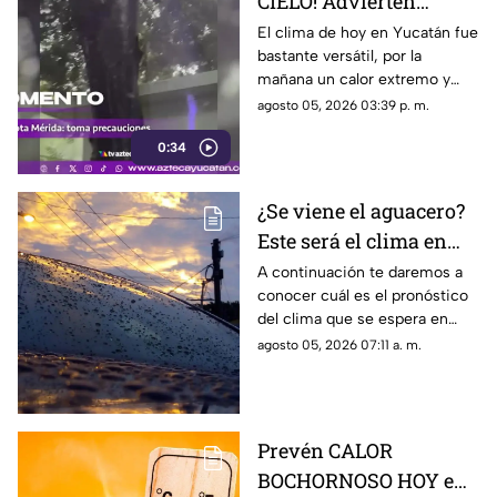
CIELO! Advierten
continuación de
El clima de hoy en Yucatán fue
bastante versátil, por la
FUERTES LLUVIAS
mañana un calor extremo y
HOY en Yucatán
cerca de las 2 de la tarde, las
agosto 05, 2026 03:39 p. m.
fuertes lluvias vespertinas se
0:34
manifestaron.
¿Se viene el aguacero?
Este será el clima en
Yucatán HOY miércoles
A continuación te daremos a
conocer cuál es el pronóstico
5 de agosto de 2026
del clima que se espera en
Yucatán durante la jornada de
agosto 05, 2026 07:11 a. m.
hoy, miércoles 5 de agosto de
2026.
Prevén CALOR
BOCHORNOSO HOY en