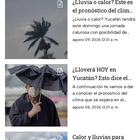
¿Lluvia o calor? Este es
el pronóstico del clima
que se espera en
¿Lluvia o calor? Yucatán tendrá
este domingo una jornada
Yucatán HOY domingo
calurosa con posibilidad de
9 de agosto
chubascos en algunas zonas, o
agosto 09, 2026 12:01 a. m.
al menos eso indica el
pronóstico del clima.
¿Lloverá HOY en
Yucatán? Esto dice el
pronóstico del clima
A continuación te vamos a dar
a conocer el pronóstico del
para este sábado 8 de
clima que se espera en el
agosto de 2026
estado de Yucatán durante el
agosto 08, 2026 12:01 a. m.
día de hoy, sábado 8 de agosto
de 2026.
Calor y lluvias para