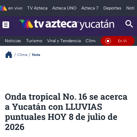
en vivo
TV Azteca
Azteca UNO
Azteca 7
Deportes
Notic
Noticias
Turismo
Viral y Tendencia
Clima
Deportes
Espec
En Vivo
Clima
Nota
Onda tropical No. 16 se acerca
a Yucatán con LLUVIAS
puntuales HOY 8 de julio de
2026