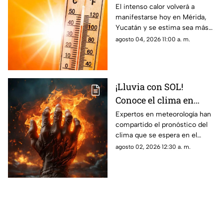
Mérida que superará
El intenso calor volverá a
manifestarse hoy en Mérida,
los 50° C; será MÁS
Yucatán y se estima sea más
INTENSO que ayer
intenso que ayer; conoce cuál
agosto 04, 2026 11:00 a. m.
es el pronóstico del clima en el
Estado.
¡Lluvia con SOL!
Conoce el clima en
Campeche hoy, 2 de
Expertos en meteorología han
compartido el pronóstico del
agosto de 2026
clima que se espera en el
estado de Campeche durante
agosto 02, 2026 12:30 a. m.
el día de hoy, domingo 2 de
agosto de 2026.