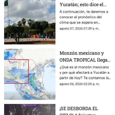
Yucatán; esto dice el
pronóstico del clima
A continuación, te daremos a
conocer el pronóstico del
para hoy, viernes 7 de
clima que se espera en
agosto
Yucatán el día de hoy, en el
agosto 07, 2026 07:39 a. m.
cual se revela si lloverá o habrá
mucho calor.
Monzón mexicano y
ONDA TROPICAL llegan
a Yucatán con
¿Qué es el monzón mexicano
y por qué afectará a Yucatán a
FUERTES LLUVIAS a
partir de hoy? Te contamos la
partir de HOY
combinación con una onda
agosto 06, 2026 02:20 p. m.
tropical que dejará fuertes
lluvias.
¡SE DESBORDA EL