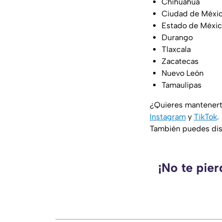
Chihuahua
Ciudad de Méxi
Estado de Méxi
Durango
Tlaxcala
Zacatecas
Nuevo León
Tamaulipas
¿Quieres mantenert
Instagram
y
TikTok
.
También puedes disf
¡No te pie