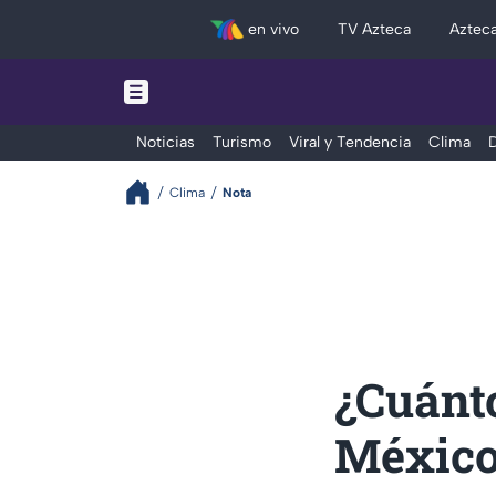
en vivo
TV Azteca
Aztec
Noticias
Turismo
Viral y Tendencia
Clima
D
Clima
Nota
¿Cuánto
México