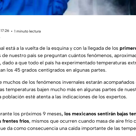
 17:26
1 minuto lectura
s
l está a la vuelta de la esquina y con la llegada de los
primero
s de nuestro país se preguntan cuántos fenómenos, aproxima
ño, dado a que todo el país ha experimentado temperaturas e
an los 45 grados centígrados en algunas partes.
 muchos de los fenómenos invernales estarán acompañados de 
as temperaturas bajen mucho más en algunas partes de nuestr
 población esté atenta a las indicaciones de los expertos.
rante los próximos 9 meses
, los mexicanos sentirán bajas te
 frentes fríos
, mismos que ocurren cuando masa de aire frío
o que da como consecuencia una caída importante de las tempe