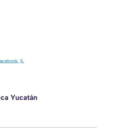
acebook
,
X
,
eca Yucatán