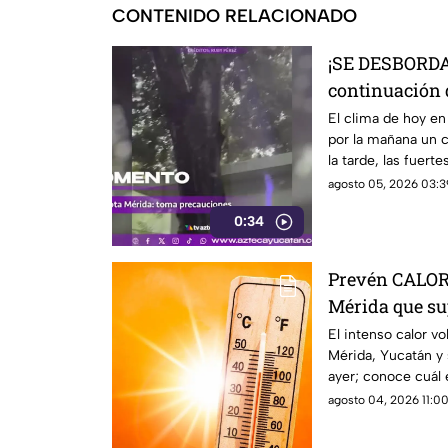
CONTENIDO RELACIONADO
¡SE DESBORDA
continuación
HOY en Yucat
El clima de hoy en
por la mañana un c
la tarde, las fuerte
manifestaron.
agosto 05, 2026 03:3
0:34
Prevén CALO
Mérida que sup
MÁS INTENSO 
El intenso calor v
Mérida, Yucatán y
ayer; conoce cuál 
Estado.
agosto 04, 2026 11:00