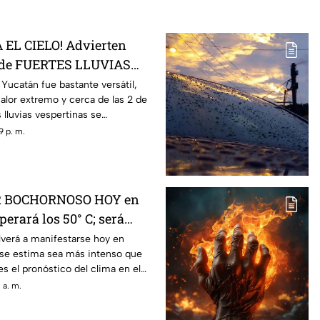
 EL CIELO! Advierten
 de FUERTES LLUVIAS
án
 Yucatán fue bastante versátil,
alor extremo y cerca de las 2 de
s lluvias vespertinas se
9 p. m.
R BOCHORNOSO HOY en
erará los 50° C; será
que ayer
olverá a manifestarse hoy en
 se estima sea más intenso que
es el pronóstico del clima en el
 a. m.