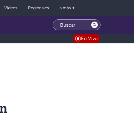
Regionales
Videos
a más +
En Vivo
en