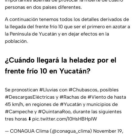
personas en dos países diferentes.
A continuación tenemos todos los detalles derivados de
la llegada del frente frío 10 que ser el primero en azotar a
la Península de Yucatán y en dejar efectos en la
población.
¿Cuándo llegará la heladez por el
frente frío 10 en Yucatán?
Se pronostican
#Lluvias
con
#Chubascos
, posibles
#DescargasEléctricas
y
#Rachas
de
#Viento
de hasta
45 km/h, en regiones de
#Yucatán
y municipios de
#Campeche
y
#QuintanaRoo
, durante las siguientes
tres horas ⬇️
pic.twitter.com/10HsHBHpIW
— CONAGUA Clima (@conagua_clima)
November 19,