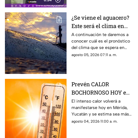
0:34
manifestaron.
¿Se viene el aguacero?
Este será el clima en
Yucatán HOY miércoles
A continuación te daremos a
conocer cuál es el pronóstico
5 de agosto de 2026
del clima que se espera en
Yucatán durante la jornada de
agosto 05, 2026 07:11 a. m.
hoy, miércoles 5 de agosto de
2026.
Prevén CALOR
BOCHORNOSO HOY en
Mérida que superará
El intenso calor volverá a
manifestarse hoy en Mérida,
los 50° C; será MÁS
Yucatán y se estima sea más
INTENSO que ayer
intenso que ayer; conoce cuál
agosto 04, 2026 11:00 a. m.
es el pronóstico del clima en el
Estado.