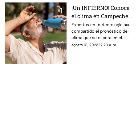
¡Un INFIERNO! Conoce
el clima en Campeche
hoy, 1 de agosto de 2026
Expertos en meteorología han
compartido el pronóstico del
clima que se espera en el
estado de Campeche durante
agosto 01, 2026 12:20 a. m.
el día de hoy, sábado 1 de
agosto de 2026.