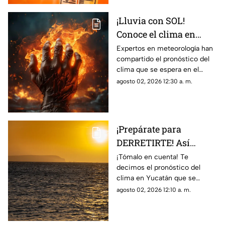
¡Lluvia con SOL!
Conoce el clima en
Campeche hoy, 2 de
Expertos en meteorología han
compartido el pronóstico del
agosto de 2026
clima que se espera en el
estado de Campeche durante
agosto 02, 2026 12:30 a. m.
el día de hoy, domingo 2 de
agosto de 2026.
¡Prepárate para
DERRETIRTE! Así
estará el clima en
¡Tómalo en cuenta! Te
decimos el pronóstico del
Yucatán HOY, 2 de
clima en Yucatán que se
agosto de 2026
espera durante la jornada del
agosto 02, 2026 12:10 a. m.
día de hoy, domingo de agosto
de 2026.