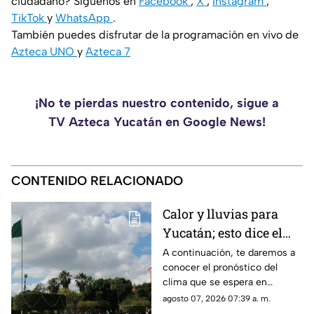
ciudadano? Síguenos en
Facebook
,
X
,
Instagram
,
TikTok
y
WhatsApp
.
También puedes disfrutar de la programación en vivo de
Azteca UNO
y
Azteca 7
¡No te pierdas nuestro contenido, sigue a
TV Azteca Yucatán en Google News!
CONTENIDO RELACIONADO
Calor y lluvias para
Yucatán; esto dice el
pronóstico del clima
A continuación, te daremos a
conocer el pronóstico del
para hoy, viernes 7 de
clima que se espera en
agosto
Yucatán el día de hoy, en el
agosto 07, 2026 07:39 a. m.
cual se revela si lloverá o habrá