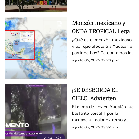
mucho calor.
Monzón mexicano y
ONDA TROPICAL llegan
a Yucatán con
¿Qué es el monzón mexicano
y por qué afectará a Yucatán a
FUERTES LLUVIAS a
partir de hoy? Te contamos la
partir de HOY
combinación con una onda
agosto 06, 2026 02:20 p. m.
tropical que dejará fuertes
lluvias.
¡SE DESBORDA EL
CIELO! Advierten
continuación de
El clima de hoy en Yucatán fue
bastante versátil, por la
FUERTES LLUVIAS
mañana un calor extremo y
HOY en Yucatán
cerca de las 2 de la tarde, las
agosto 05, 2026 03:39 p. m.
fuertes lluvias vespertinas se