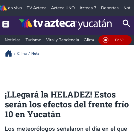
en vivo
TV Azteca
Azteca UNO
Azteca 7
Deportes
Notic
Noticias
Turismo
Viral y Tendencia
Clima
Deportes
Espec
En Vivo
Clima
Nota
¡LLegará la HELADEZ! Estos
serán los efectos del frente frío
10 en Yucatán
Los meteorólogos señalaron el día en el que