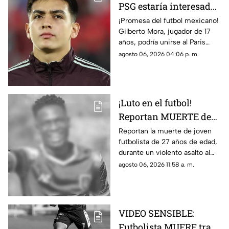
PSG estaría interesado
en Gilberto Mora meses
¡Promesa del futbol mexicano!
Gilberto Mora, jugador de 17
antes de cumplir 18
años, podría unirse al Paris
años
Saint-Germain. Conoce los
agosto 06, 2026 04:06 p. m.
detalles.
¡Luto en el futbol!
Reportan MUERTE de
famoso FUTBOLISTA a
Reportan la muerte de joven
futbolista de 27 años de edad,
los 27 años durante
durante un violento asalto al
ASALTO; esto se sabe
que se resistió, te damos los
agosto 06, 2026 11:58 a. m.
detalles del trágico caso.
VIDEO SENSIBLE:
Futbolista MUERE tras