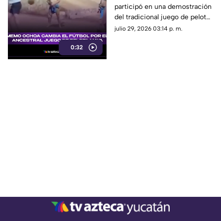
participó en una demostración
DE PELOTA MAYA en la
del tradicional juego de pelota
Península de Yucatán
maya, Pok-ta-pok.
julio 29, 2026 03:14 p. m.
0:32