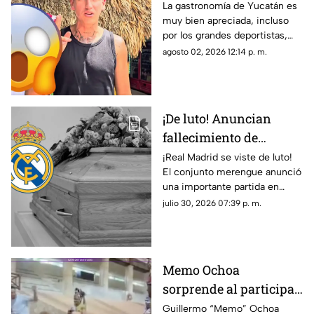
del Club América,
La gastronomía de Yucatán es
muy bien apreciada, incluso
comiendo POC CHUC en
por los grandes deportistas,
Yucatán; ¿en dónde
Igor Lichnovsky, jugador del
agosto 02, 2026 12:14 p. m.
está?
Club América fue prueba de
ello...
¡De luto! Anuncian
fallecimiento de
jugador del Real
¡Real Madrid se viste de luto!
El conjunto merengue anunció
Madrid tras cirugía de
una importante partida en
cabeza; ¿Quién era?
redes sociales. Conoce los
julio 30, 2026 07:39 p. m.
detalles.
Memo Ochoa
sorprende al participar
en el ancestral JUEGO
Guillermo “Memo” Ochoa