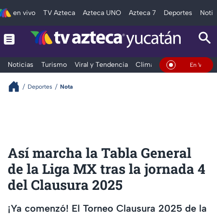
en vivo
TV Azteca
Azteca UNO
Azteca 7
Deportes
Notic
Noticias
Turismo
Viral y Tendencia
Clima
Deportes
Espec
En Vivo
Deportes
Nota
Así marcha la Tabla General
de la Liga MX tras la jornada 4
del Clausura 2025
¡Ya comenzó! El Torneo Clausura 2025 de la