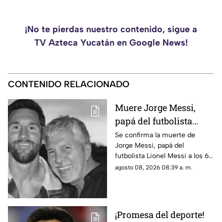
¡No te pierdas nuestro contenido, sigue a
TV Azteca Yucatán en Google News!
CONTENIDO RELACIONADO
Muere Jorge Messi,
papá del futbolista
Lionel Messi a los 68
Se confirma la muerte de
Jorge Messi, papá del
años; esto se sabe
futbolista Lionel Messi a los 68
años de edad, te compartimos
agosto 08, 2026 08:39 a. m.
lo que se sabe hasta el
momento.
¡Promesa del deporte!