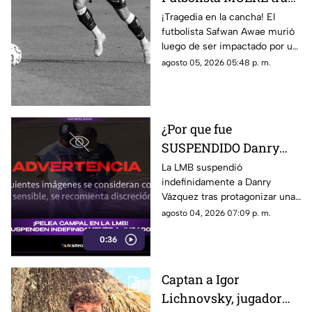
ser impactado por un
¡Tragedia en la cancha! El
futbolista Safwan Awae murió
rayo en pleno partido;
luego de ser impactado por un
así ocurrió
rayo. Conoce los detalles.
agosto 05, 2026 05:48 p. m.
¿Por que fue
SUSPENDIDO Danry
Vázquez de la LMB?
La LMB suspendió
indefinidamente a Danry
Filtran video de la
Vázquez tras protagonizar una
BRUTAL agresión
pelea campal, en la cual un
agosto 04, 2026 07:09 p. m.
jugador de Acereros terminó
0:36
con un brazo fracturado.
Captan a Igor
Lichnovsky, jugador