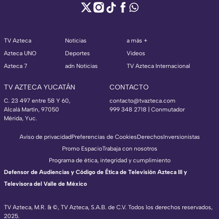
TV Azteca
Noticias
a más +
Azteca UNO
Deportes
Videos
Azteca 7
adn Noticias
TV Azteca Internacional
TV AZTECA YUCATÁN
CONTACTO
C. 23 497 entre 58 Y 60,
contacto@tvazteca.com
Alcalá Martín, 97050
999 348 2718 | Conmutador
Mérida, Yuc.
Aviso de privacidad
Preferencias de Cookies
Derechos
Inversionistas
Promo Espacio
Trabaja con nosotros
Programa de ética, integridad y cumplimiento
Defensor de Audiencias y Código de Ética de Televisión Azteca III y
Televisora del Valle de México
TV Azteca, M.R. & ©, TV Azteca, S.A.B. de C.V. Todos los derechos reservados,
2025.