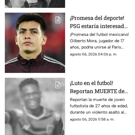
momento.
¡Promesa del deporte!
PSG estaría interesado
en Gilberto Mora meses
¡Promesa del futbol mexicano!
Gilberto Mora, jugador de 17
antes de cumplir 18
años, podría unirse al Paris
años
Saint-Germain. Conoce los
agosto 06, 2026 04:06 p. m.
detalles.
¡Luto en el futbol!
Reportan MUERTE de
famoso FUTBOLISTA a
Reportan la muerte de joven
futbolista de 27 años de edad,
los 27 años durante
durante un violento asalto al
ASALTO; esto se sabe
que se resistió, te damos los
agosto 06, 2026 11:58 a. m.
detalles del trágico caso.