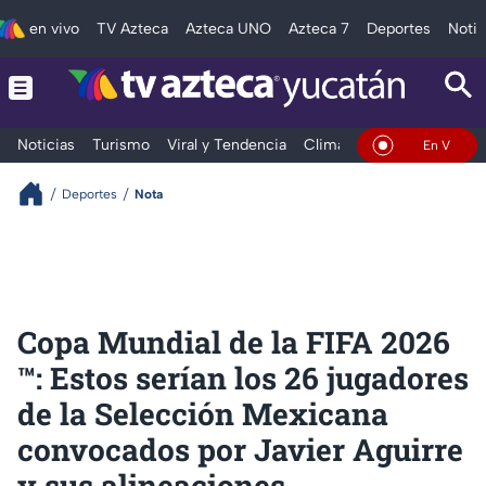
en vivo
TV Azteca
Azteca UNO
Azteca 7
Deportes
Notic
Noticias
Turismo
Viral y Tendencia
Clima
Deportes
Espec
En Vivo
Deportes
Nota
Copa Mundial de la FIFA 2026
™: Estos serían los 26 jugadores
de la Selección Mexicana
convocados por Javier Aguirre
y sus alineaciones