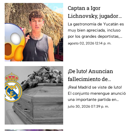
Captan a Igor
Lichnovsky, jugador
del Club América,
La gastronomía de Yucatán es
muy bien apreciada, incluso
comiendo POC CHUC en
por los grandes deportistas,
Yucatán; ¿en dónde
Igor Lichnovsky, jugador del
agosto 02, 2026 12:14 p. m.
está?
Club América fue prueba de
ello...
¡De luto! Anuncian
fallecimiento de
jugador del Real
¡Real Madrid se viste de luto!
El conjunto merengue anunció
Madrid tras cirugía de
una importante partida en
cabeza; ¿Quién era?
redes sociales. Conoce los
julio 30, 2026 07:39 p. m.
detalles.