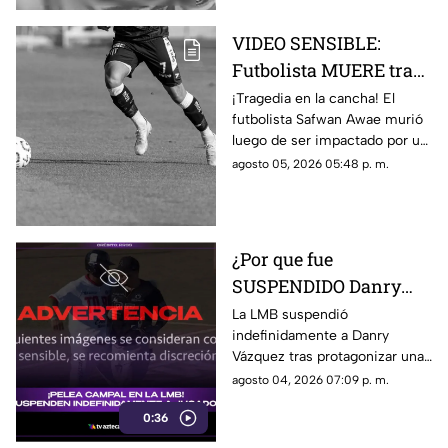
VIDEO SENSIBLE:
Futbolista MUERE tras
ser impactado por un
¡Tragedia en la cancha! El
futbolista Safwan Awae murió
rayo en pleno partido;
luego de ser impactado por un
así ocurrió
rayo. Conoce los detalles.
agosto 05, 2026 05:48 p. m.
¿Por que fue
SUSPENDIDO Danry
Vázquez de la LMB?
La LMB suspendió
indefinidamente a Danry
Filtran video de la
Vázquez tras protagonizar una
BRUTAL agresión
pelea campal, en la cual un
agosto 04, 2026 07:09 p. m.
jugador de Acereros terminó
0:36
con un brazo fracturado.