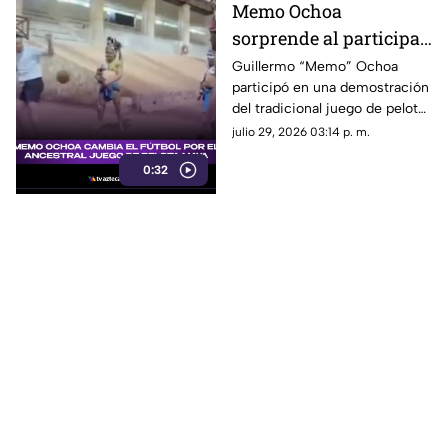
Memo Ochoa
sorprende al participar
en el ancestral JUEGO
Guillermo “Memo” Ochoa
participó en una demostración
DE PELOTA MAYA en la
del tradicional juego de pelota
Península de Yucatán
maya, Pok-ta-pok.
julio 29, 2026 03:14 p. m.
0:32