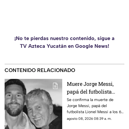
¡No te pierdas nuestro contenido, sigue a
TV Azteca Yucatán en Google News!
CONTENIDO RELACIONADO
Muere Jorge Messi,
papá del futbolista
Lionel Messi a los 68
Se confirma la muerte de
Jorge Messi, papá del
años; esto se sabe
futbolista Lionel Messi a los 68
años de edad, te compartimos
agosto 08, 2026 08:39 a. m.
lo que se sabe hasta el