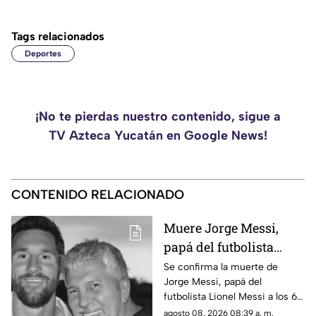
Tags relacionados
Deportes
¡No te pierdas nuestro contenido, sigue a
TV Azteca Yucatán en Google News!
CONTENIDO RELACIONADO
Muere Jorge Messi,
papá del futbolista
Lionel Messi a los 68
Se confirma la muerte de
Jorge Messi, papá del
años; esto se sabe
futbolista Lionel Messi a los 68
años de edad, te compartimos
agosto 08, 2026 08:39 a. m.