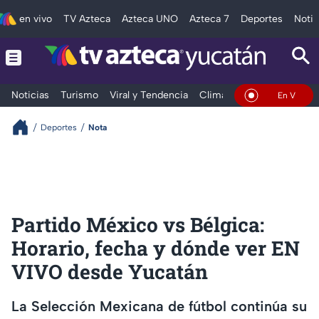
en vivo
TV Azteca
Azteca UNO
Azteca 7
Deportes
Notic
Noticias
Turismo
Viral y Tendencia
Clima
Deportes
Espec
En Vivo
Deportes
Nota
Partido México vs Bélgica:
Horario, fecha y dónde ver EN
VIVO desde Yucatán
La Selección Mexicana de fútbol continúa su