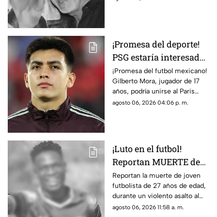
lo que se sabe hasta el
momento.
¡Promesa del deporte!
PSG estaría interesado
en Gilberto Mora meses
¡Promesa del futbol mexicano!
Gilberto Mora, jugador de 17
antes de cumplir 18
años, podría unirse al Paris
años
Saint-Germain. Conoce los
agosto 06, 2026 04:06 p. m.
detalles.
¡Luto en el futbol!
Reportan MUERTE de
famoso FUTBOLISTA a
Reportan la muerte de joven
futbolista de 27 años de edad,
los 27 años durante
durante un violento asalto al
ASALTO; esto se sabe
que se resistió, te damos los
agosto 06, 2026 11:58 a. m.
detalles del trágico caso.