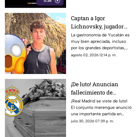
0:36
con un brazo fracturado.
Captan a Igor
Lichnovsky, jugador
del Club América,
La gastronomía de Yucatán es
muy bien apreciada, incluso
comiendo POC CHUC en
por los grandes deportistas,
Yucatán; ¿en dónde
Igor Lichnovsky, jugador del
agosto 02, 2026 12:14 p. m.
está?
Club América fue prueba de
ello...
¡De luto! Anuncian
fallecimiento de
jugador del Real
¡Real Madrid se viste de luto!
El conjunto merengue anunció
Madrid tras cirugía de
una importante partida en
cabeza; ¿Quién era?
redes sociales. Conoce los
julio 30, 2026 07:39 p. m.
detalles.