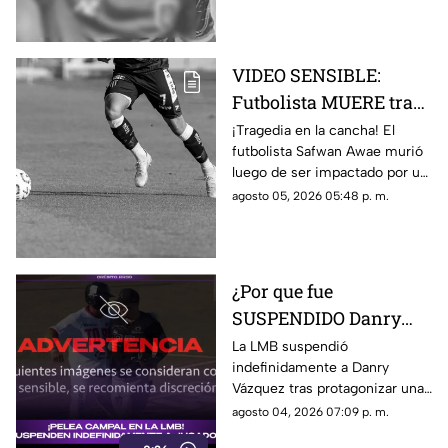
VIDEO SENSIBLE:
Futbolista MUERE tras
ser impactado por un
¡Tragedia en la cancha! El
futbolista Safwan Awae murió
rayo en pleno partido;
luego de ser impactado por un
así ocurrió
rayo. Conoce los detalles.
agosto 05, 2026 05:48 p. m.
¿Por que fue
SUSPENDIDO Danry
Vázquez de la LMB?
La LMB suspendió
indefinidamente a Danry
Filtran video de la
Vázquez tras protagonizar una
BRUTAL agresión
pelea campal, en la cual un
agosto 04, 2026 07:09 p. m.
jugador de Acereros terminó