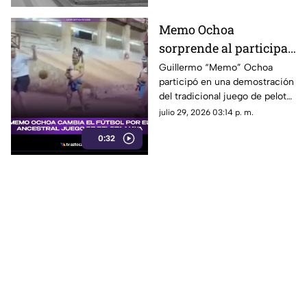
Memo Ochoa
sorprende al participar
en el ancestral JUEGO
Guillermo “Memo” Ochoa
participó en una demostración
DE PELOTA MAYA en la
del tradicional juego de pelota
Península de Yucatán
maya, Pok-ta-pok.
julio 29, 2026 03:14 p. m.
0:32