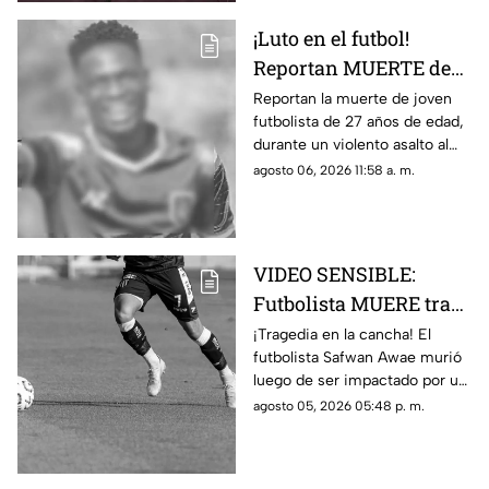
¡Luto en el futbol!
Reportan MUERTE de
famoso FUTBOLISTA a
Reportan la muerte de joven
futbolista de 27 años de edad,
los 27 años durante
durante un violento asalto al
ASALTO; esto se sabe
que se resistió, te damos los
agosto 06, 2026 11:58 a. m.
detalles del trágico caso.
VIDEO SENSIBLE:
Futbolista MUERE tras
ser impactado por un
¡Tragedia en la cancha! El
futbolista Safwan Awae murió
rayo en pleno partido;
luego de ser impactado por un
así ocurrió
rayo. Conoce los detalles.
agosto 05, 2026 05:48 p. m.