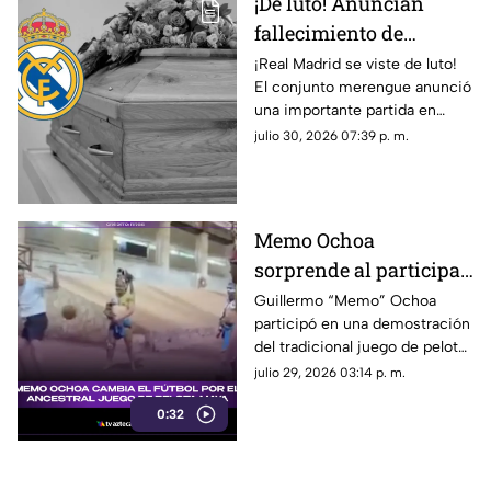
¡De luto! Anuncian
fallecimiento de
jugador del Real
¡Real Madrid se viste de luto!
El conjunto merengue anunció
Madrid tras cirugía de
una importante partida en
cabeza; ¿Quién era?
redes sociales. Conoce los
julio 30, 2026 07:39 p. m.
detalles.
Memo Ochoa
sorprende al participar
en el ancestral JUEGO
Guillermo “Memo” Ochoa
participó en una demostración
DE PELOTA MAYA en la
del tradicional juego de pelota
Península de Yucatán
maya, Pok-ta-pok.
julio 29, 2026 03:14 p. m.
0:32