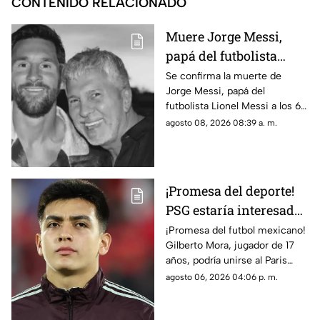
CONTENIDO RELACIONADO
Muere Jorge Messi,
papá del futbolista
Lionel Messi a los 68
Se confirma la muerte de
Jorge Messi, papá del
años; esto se sabe
futbolista Lionel Messi a los 68
años de edad, te compartimos
agosto 08, 2026 08:39 a. m.
lo que se sabe hasta el
momento.
¡Promesa del deporte!
PSG estaría interesado
en Gilberto Mora meses
¡Promesa del futbol mexicano!
Gilberto Mora, jugador de 17
antes de cumplir 18
años, podría unirse al Paris
años
Saint-Germain. Conoce los
agosto 06, 2026 04:06 p. m.
detalles.