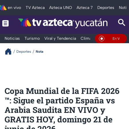
en vivo
TV Azteca
Azteca UNO
Azteca 7
Deportes
Notic
Noticias
Turismo
Viral y Tendencia
Clima
Deportes
Espec
En Vivo
Deportes
Nota
Copa Mundial de la FIFA 2026
™️: Sigue el partido España vs
Arabia Saudita EN VIVO y
GRATIS HOY, domingo 21 de
junio de 2026