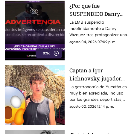
¿Por que fue
SUSPENDIDO Danry
Vázquez de la LMB?
La LMB suspendió
indefinidamente a Danry
Filtran video de la
Vázquez tras protagonizar una
BRUTAL agresión
pelea campal, en la cual un
agosto 04, 2026 07:09 p. m.
jugador de Acereros terminó
0:36
con un brazo fracturado.
Captan a Igor
Lichnovsky, jugador
del Club América,
La gastronomía de Yucatán es
muy bien apreciada, incluso
comiendo POC CHUC en
por los grandes deportistas,
Yucatán; ¿en dónde
Igor Lichnovsky, jugador del
agosto 02, 2026 12:14 p. m.
está?
Club América fue prueba de
ello...