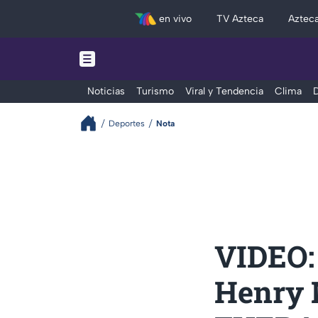
en vivo
TV Azteca
Aztec
Noticias
Turismo
Viral y Tendencia
Clima
D
Deportes
Nota
VIDEO: 
Henry 