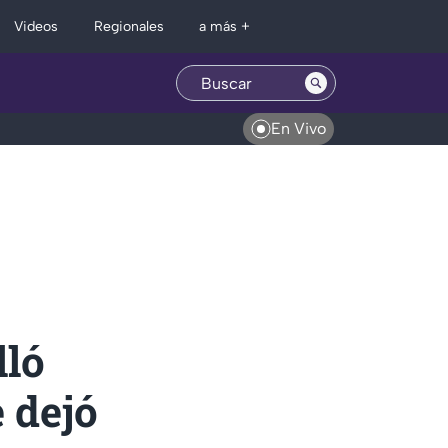
Regionales
Videos
a más +
En Vivo
lló
 dejó