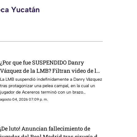
eca Yucatán
¿Por que fue SUSPENDIDO Danry
Vázquez de la LMB? Filtran video de la
BRUTAL agresión
La LMB suspendió indefinidamente a Danry Vázquez
tras protagonizar una pelea campal, en la cual un
jugador de Acereros terminó con un brazo
fracturado.
agosto 04, 2026 07:09 p. m.
¡De luto! Anuncian fallecimiento de
jugador del Real Madrid tras cirugía de