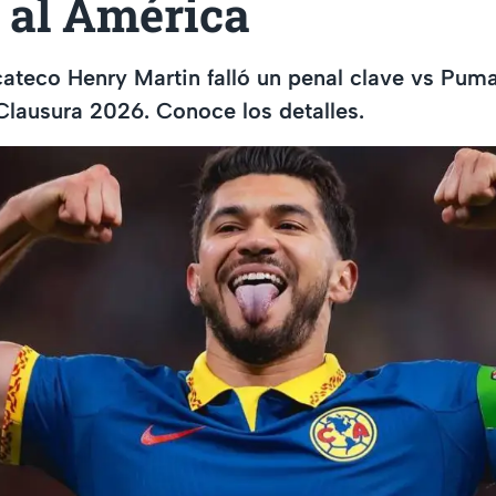
al América
ucateco Henry Martin falló un penal clave vs Puma
Clausura 2026. Conoce los detalles.