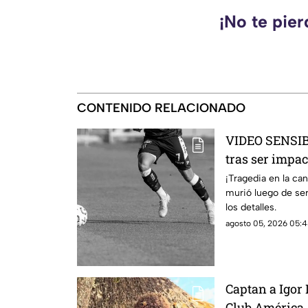
¡No te pie
CONTENIDO RELACIONADO
VIDEO SENSIB
tras ser impa
partido; así o
¡Tragedia en la ca
murió luego de se
los detalles.
agosto 05, 2026 05:4
Captan a Igor
Club América