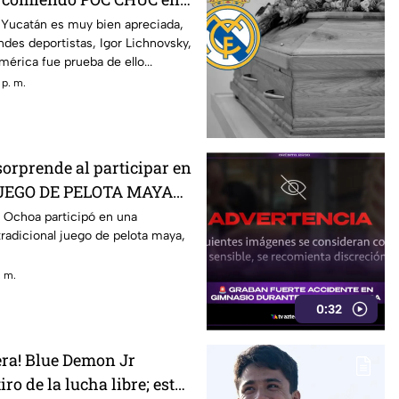
dónde está?
 Yucatán es muy bien apreciada,
andes deportistas, Igor Lichnovsky,
mérica fue prueba de ello...
 p. m.
rprende al participar en
 JUEGO DE PELOTA MAYA
la de Yucatán
Ochoa participó en una
radicional juego de pelota maya,
. m.
0:32
 era! Blue Demon Jr
ro de la lucha libre; esta