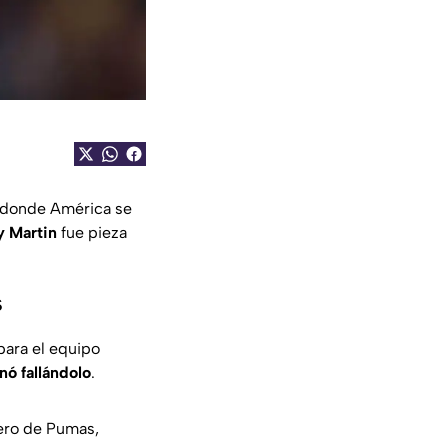
, donde América se
y Martin
fue pieza
s
para el equipo
nó fallándolo
.
ero de Pumas,