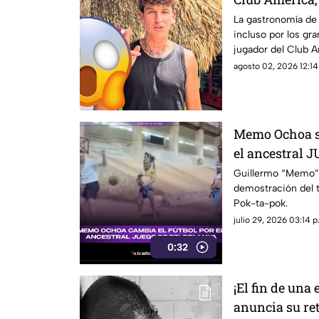
Yucatán; ¿en 
La gastronomía de
incluso por los gr
jugador del Club A
agosto 02, 2026 12:14
Memo Ochoa so
el ancestral
en la Penínsu
Guillermo “Memo” 
demostración del t
Pok-ta-pok.
julio 29, 2026 03:14 p
0:32
¡El fin de una
anuncia su reti