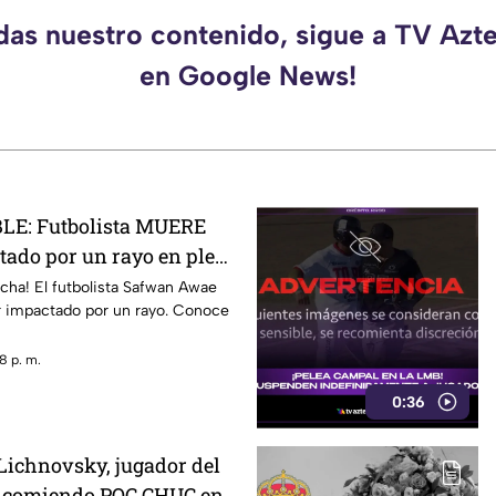
rdas nuestro contenido, sigue a TV Azt
en Google News!
LE: Futbolista MUERE
ctado por un rayo en pleno
currió
ncha! El futbolista Safwan Awae
r impactado por un rayo. Conoce
8 p. m.
0:36
 Lichnovsky, jugador del
, comiendo POC CHUC en