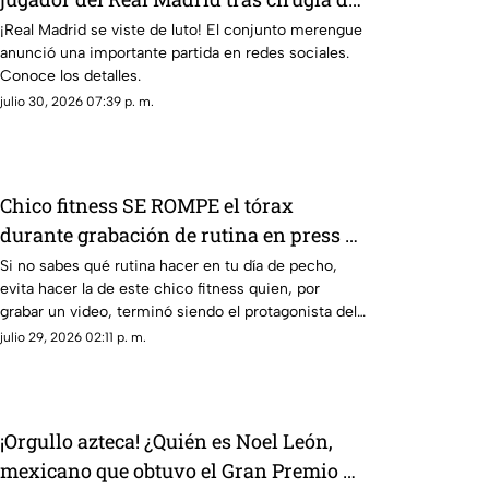
cabeza; ¿Quién era?
¡Real Madrid se viste de luto! El conjunto merengue
anunció una importante partida en redes sociales.
Conoce los detalles.
julio 30, 2026 07:39 p. m.
Chico fitness SE ROMPE el tórax
durante grabación de rutina en press de
banca (+VIDEO)
Si no sabes qué rutina hacer en tu día de pecho,
evita hacer la de este chico fitness quien, por
grabar un video, terminó siendo el protagonista del
dolor.
julio 29, 2026 02:11 p. m.
¡Orgullo azteca! ¿Quién es Noel León,
mexicano que obtuvo el Gran Premio de