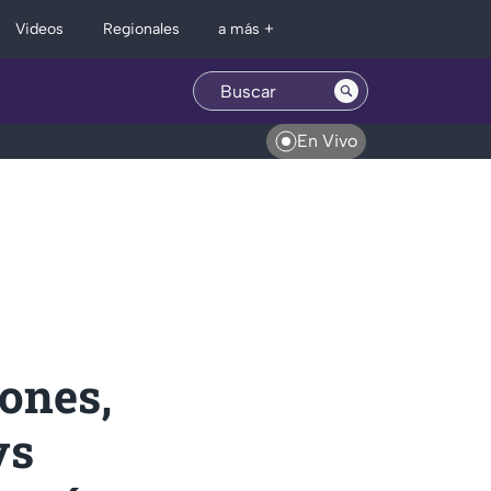
Regionales
Videos
a más +
En Vivo
ñones,
vs