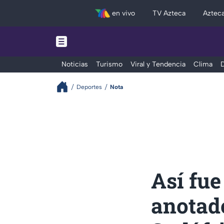
en vivo
TV Azteca
Aztec
Noticias
Turismo
Viral y Tendencia
Clima
D
Deportes
Nota
Así fue
anotado