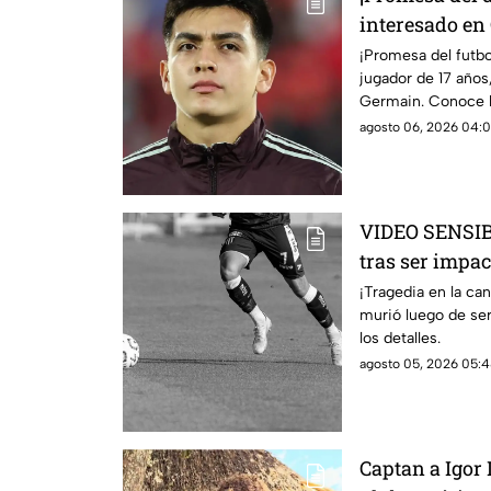
interesado en
antes de cump
¡Promesa del futbo
jugador de 17 años,
Germain. Conoce lo
agosto 06, 2026 04:0
VIDEO SENSIB
tras ser impa
partido; así o
¡Tragedia en la ca
murió luego de se
los detalles.
agosto 05, 2026 05:4
Captan a Igor