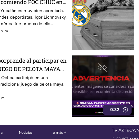
, comiendo POC CHUC en
dónde está?
 Yucatán es muy bien apreciada,
andes deportistas, Igor Lichnovsky,
mérica fue prueba de ello...
 p. m.
rprende al participar en
 JUEGO DE PELOTA MAYA
la de Yucatán
Ochoa participó en una
radicional juego de pelota maya,
. m.
0:32
TV AZTECA 
ca
Noticias
a más +
C. 23 497 entre