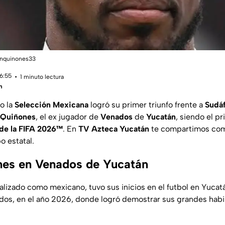
ianquinones33
16:55
1 minuto lectura
m
io la
Selección Mexicana
logró su primer triunfo frente a
Sudáf
 Quiñones
, el ex jugador de
Venados
de
Yucatán
, siendo el p
de la FIFA 2026™️
. En
TV Azteca Yucatán
te compartimos como
o estatal.
nes en Venados de Yucatán
alizado como mexicano, tuvo sus inicios en el futbol en Yucatá
dos, en el año 2026, donde logró demostrar sus grandes hab