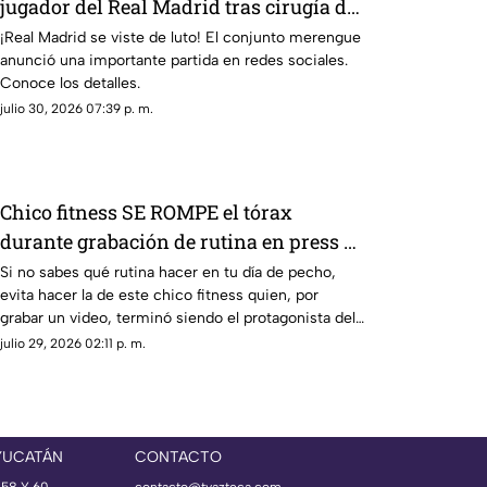
jugador del Real Madrid tras cirugía de
cabeza; ¿Quién era?
¡Real Madrid se viste de luto! El conjunto merengue
anunció una importante partida en redes sociales.
Conoce los detalles.
julio 30, 2026 07:39 p. m.
Chico fitness SE ROMPE el tórax
durante grabación de rutina en press de
banca (+VIDEO)
Si no sabes qué rutina hacer en tu día de pecho,
evita hacer la de este chico fitness quien, por
grabar un video, terminó siendo el protagonista del
dolor.
julio 29, 2026 02:11 p. m.
YUCATÁN
CONTACTO
 58 Y 60,
contacto@tvazteca.com