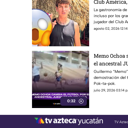
Club América
Yucatán; ¿en 
La gastronomía de
incluso por los gr
jugador del Club A
agosto 02, 2026 12:14
Memo Ochoa so
el ancestral
en la Penínsu
Guillermo “Memo” 
demostración del t
Pok-ta-pok.
julio 29, 2026 03:14 p
0:32
TV Azte