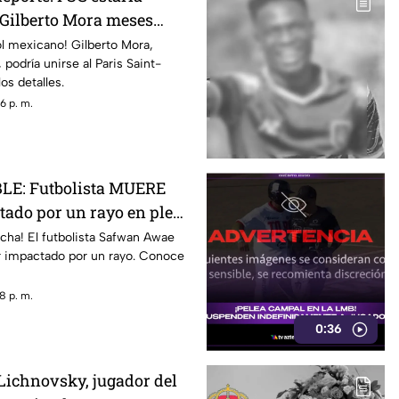
 Gilberto Mora meses
lir 18 años
l mexicano! Gilberto Mora,
 podría unirse al Paris Saint-
s detalles.
6 p. m.
LE: Futbolista MUERE
ctado por un rayo en pleno
currió
ncha! El futbolista Safwan Awae
r impactado por un rayo. Conoce
8 p. m.
0:36
 Lichnovsky, jugador del