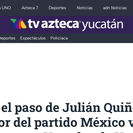
a UNO
Azteca 7
Deportes
Noticias
adn Noticias
eportes
Espectáculos
Policiaca
 el paso de Julián Qui
r del partido México 