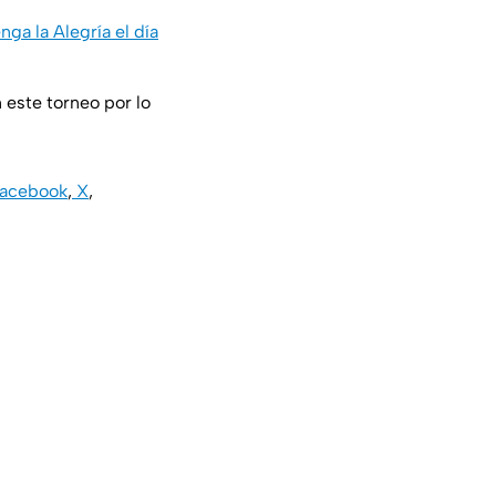
ga la Alegría el día
n este torneo por lo
acebook
,
X
,