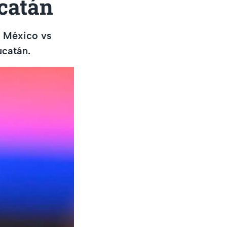
catán
o México vs
ucatán.