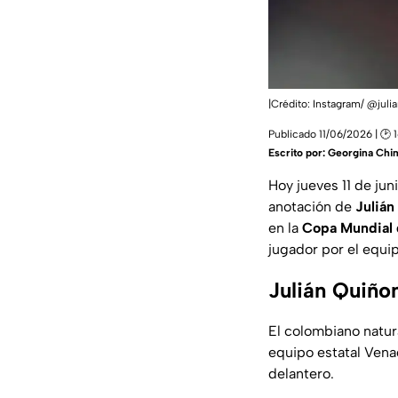
|Crédito: Instagram/ @jul
Publicado 11/06/2026 | 🕑 
Escrito por:
Georgina Chi
Hoy jueves 11 de jun
anotación de
Julián
en la
Copa Mundial 
jugador por el equip
Julián Quiño
El colombiano natur
equipo estatal Vena
delantero.