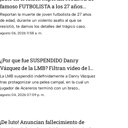
famoso FUTBOLISTA a los 27 años
durante ASALTO; esto se sabe
Reportan la muerte de joven futbolista de 27 años
de edad, durante un violento asalto al que se
resistió, te damos los detalles del trágico caso.
agosto 06, 2026 11:58 a. m.
¿Por que fue SUSPENDIDO Danry
Vázquez de la LMB? Filtran video de la
BRUTAL agresión
La LMB suspendió indefinidamente a Danry Vázquez
tras protagonizar una pelea campal, en la cual un
jugador de Acereros terminó con un brazo
fracturado.
agosto 04, 2026 07:09 p. m.
¡De luto! Anuncian fallecimiento de