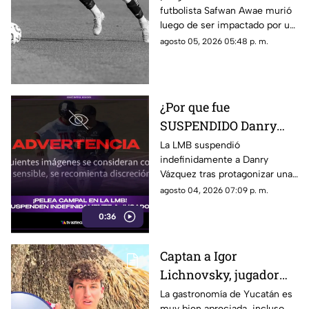
futbolista Safwan Awae murió
rayo en pleno partido;
luego de ser impactado por un
así ocurrió
rayo. Conoce los detalles.
agosto 05, 2026 05:48 p. m.
¿Por que fue
SUSPENDIDO Danry
Vázquez de la LMB?
La LMB suspendió
indefinidamente a Danry
Filtran video de la
Vázquez tras protagonizar una
BRUTAL agresión
pelea campal, en la cual un
agosto 04, 2026 07:09 p. m.
jugador de Acereros terminó
0:36
con un brazo fracturado.
Captan a Igor
Lichnovsky, jugador
del Club América,
La gastronomía de Yucatán es
muy bien apreciada, incluso