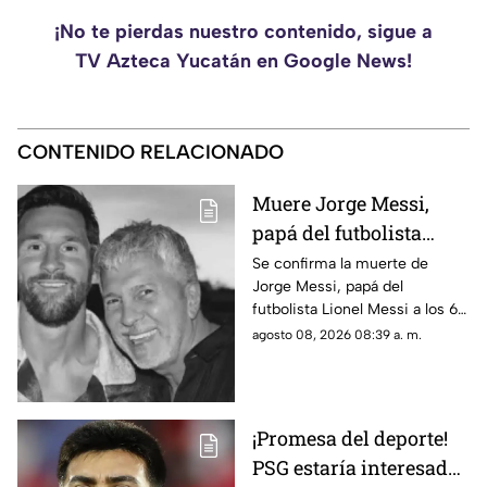
¡No te pierdas nuestro contenido, sigue a
TV Azteca Yucatán en Google News!
CONTENIDO RELACIONADO
Muere Jorge Messi,
papá del futbolista
Lionel Messi a los 68
Se confirma la muerte de
Jorge Messi, papá del
años; esto se sabe
futbolista Lionel Messi a los 68
años de edad, te compartimos
agosto 08, 2026 08:39 a. m.
lo que se sabe hasta el
momento.
¡Promesa del deporte!
PSG estaría interesado