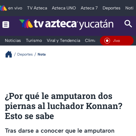
en vivo
TV Azteca
Azteca UNO
Azteca 7
Deportes
Notic
Noticias
Turismo
Viral y Tendencia
Clima
Deportes
Espec
En Vivo
Deportes
Nota
¿Por qué le amputaron dos
piernas al luchador Konnan?
Esto se sabe
Tras darse a conocer que le amputaron