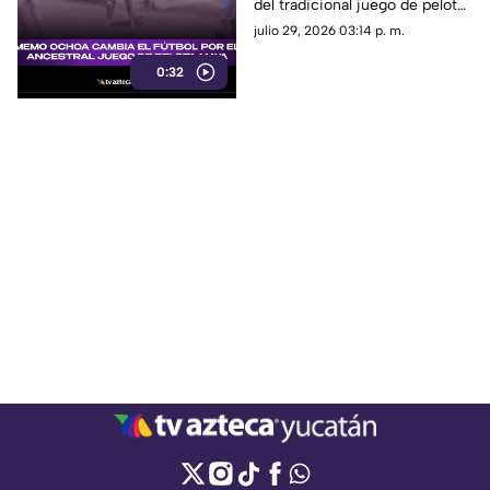
del tradicional juego de pelota
Península de Yucatán
maya, Pok-ta-pok.
julio 29, 2026 03:14 p. m.
0:32