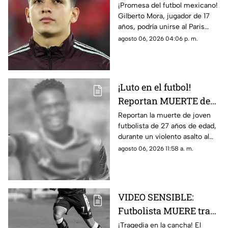
en Gilberto Mora meses
¡Promesa del futbol mexicano!
Gilberto Mora, jugador de 17
antes de cumplir 18
años, podría unirse al Paris
años
Saint-Germain. Conoce los
agosto 06, 2026 04:06 p. m.
detalles.
¡Luto en el futbol!
Reportan MUERTE de
famoso FUTBOLISTA a
Reportan la muerte de joven
futbolista de 27 años de edad,
los 27 años durante
durante un violento asalto al
ASALTO; esto se sabe
que se resistió, te damos los
agosto 06, 2026 11:58 a. m.
detalles del trágico caso.
VIDEO SENSIBLE:
Futbolista MUERE tras
ser impactado por un
¡Tragedia en la cancha! El