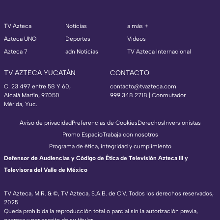
TV Azteca
Noticias
a más +
Azteca UNO
Deportes
Videos
Azteca 7
adn Noticias
TV Azteca Internacional
TV AZTECA YUCATÁN
CONTACTO
C. 23 497 entre 58 Y 60,
contacto@tvazteca.com
Alcalá Martín, 97050
999 348 2718 | Conmutador
Mérida, Yuc.
Aviso de privacidad
Preferencias de Cookies
Derechos
Inversionistas
Promo Espacio
Trabaja con nosotros
Programa de ética, integridad y cumplimiento
Defensor de Audiencias y Código de Ética de Televisión Azteca III y
Televisora del Valle de México
TV Azteca, M.R. & ©, TV Azteca, S.A.B. de C.V. Todos los derechos reservados,
2025.
Queda prohibida la reproducción total o parcial sin la autorización previa,