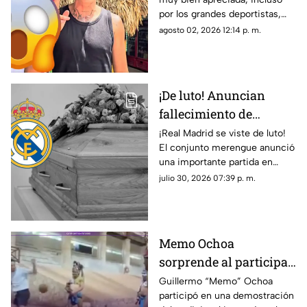
comiendo POC CHUC en
por los grandes deportistas,
Yucatán; ¿en dónde
Igor Lichnovsky, jugador del
agosto 02, 2026 12:14 p. m.
está?
Club América fue prueba de
ello...
¡De luto! Anuncian
fallecimiento de
jugador del Real
¡Real Madrid se viste de luto!
El conjunto merengue anunció
Madrid tras cirugía de
una importante partida en
cabeza; ¿Quién era?
redes sociales. Conoce los
julio 30, 2026 07:39 p. m.
detalles.
Memo Ochoa
sorprende al participar
en el ancestral JUEGO
Guillermo “Memo” Ochoa
participó en una demostración
DE PELOTA MAYA en la