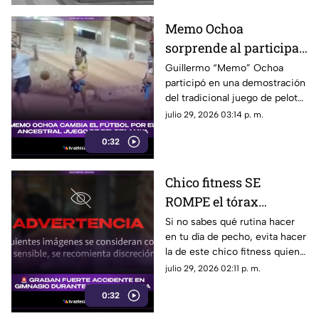
Memo Ochoa
sorprende al participar
en el ancestral JUEGO
Guillermo “Memo” Ochoa
participó en una demostración
DE PELOTA MAYA en la
del tradicional juego de pelota
Península de Yucatán
maya, Pok-ta-pok.
julio 29, 2026 03:14 p. m.
0:32
Chico fitness SE
ROMPE el tórax
durante grabación de
Si no sabes qué rutina hacer
en tu día de pecho, evita hacer
rutina en press de
la de este chico fitness quien,
banca (+VIDEO)
por grabar un video, terminó
julio 29, 2026 02:11 p. m.
siendo el protagonista del
0:32
dolor.