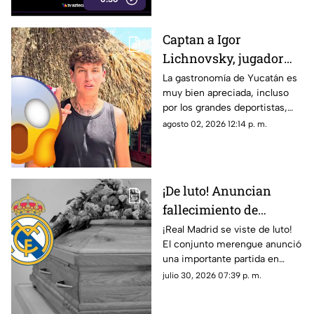
con un brazo fracturado.
Captan a Igor
Lichnovsky, jugador
del Club América,
La gastronomía de Yucatán es
muy bien apreciada, incluso
comiendo POC CHUC en
por los grandes deportistas,
Yucatán; ¿en dónde
Igor Lichnovsky, jugador del
agosto 02, 2026 12:14 p. m.
está?
Club América fue prueba de
ello...
¡De luto! Anuncian
fallecimiento de
jugador del Real
¡Real Madrid se viste de luto!
El conjunto merengue anunció
Madrid tras cirugía de
una importante partida en
cabeza; ¿Quién era?
redes sociales. Conoce los
julio 30, 2026 07:39 p. m.
detalles.