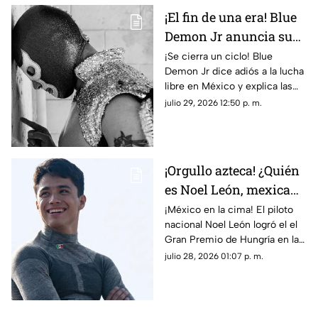
¡El fin de una era! Blue
Demon Jr anuncia su
retiro de la lucha libre;
¡Se cierra un ciclo! Blue
Demon Jr dice adiós a la lucha
esta es la poderosa
libre en México y explica las
razón
razones de su retiro. Conoce
julio 29, 2026 12:50 p. m.
los detalles.
¡Orgullo azteca! ¿Quién
es Noel León, mexicano
que obtuvo el Gran
¡México en la cima! El piloto
nacional Noel León logró el el
Premio de Hungría?
Gran Premio de Hungría en la
Fórmula 2. Conoce de quién se
julio 28, 2026 01:07 p. m.
trata.