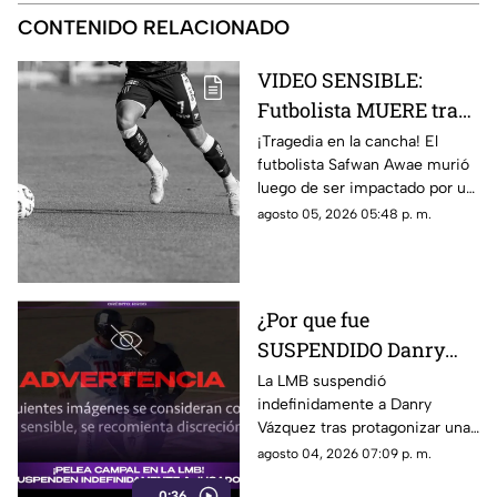
CONTENIDO RELACIONADO
VIDEO SENSIBLE:
Futbolista MUERE tras
ser impactado por un
¡Tragedia en la cancha! El
futbolista Safwan Awae murió
rayo en pleno partido;
luego de ser impactado por un
así ocurrió
rayo. Conoce los detalles.
agosto 05, 2026 05:48 p. m.
¿Por que fue
SUSPENDIDO Danry
Vázquez de la LMB?
La LMB suspendió
indefinidamente a Danry
Filtran video de la
Vázquez tras protagonizar una
BRUTAL agresión
pelea campal, en la cual un
agosto 04, 2026 07:09 p. m.
jugador de Acereros terminó
0:36