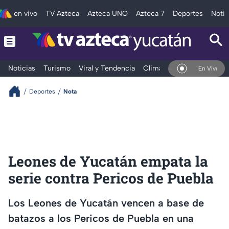
en vivo
TV Azteca
Azteca UNO
Azteca 7
Deportes
Notic
Noticias
Turismo
Viral y Tendencia
Clima
Deportes
Espec
En Vivo
Deportes
Nota
Leones de Yucatán empata la
serie contra Pericos de Puebla
Los Leones de Yucatán vencen a base de
batazos a los Pericos de Puebla en una