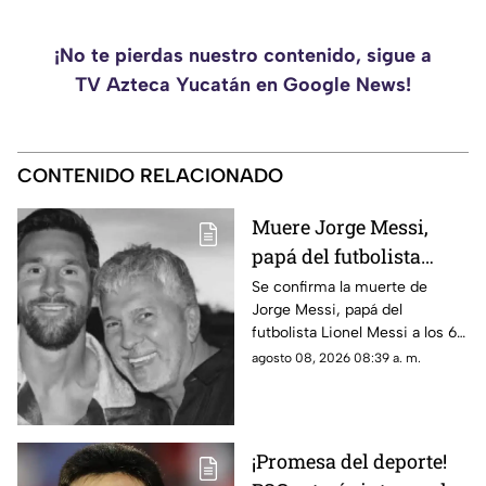
¡No te pierdas nuestro contenido, sigue a
TV Azteca Yucatán en Google News!
CONTENIDO RELACIONADO
Muere Jorge Messi,
papá del futbolista
Lionel Messi a los 68
Se confirma la muerte de
Jorge Messi, papá del
años; esto se sabe
futbolista Lionel Messi a los 68
años de edad, te compartimos
agosto 08, 2026 08:39 a. m.
lo que se sabe hasta el
momento.
¡Promesa del deporte!