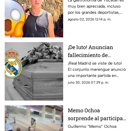
La gastronomía de Yucatán es
muy bien apreciada, incluso
comiendo POC CHUC en
por los grandes deportistas,
Yucatán; ¿en dónde
Igor Lichnovsky, jugador del
agosto 02, 2026 12:14 p. m.
está?
Club América fue prueba de
ello...
¡De luto! Anuncian
fallecimiento de
jugador del Real
¡Real Madrid se viste de luto!
El conjunto merengue anunció
Madrid tras cirugía de
una importante partida en
cabeza; ¿Quién era?
redes sociales. Conoce los
julio 30, 2026 07:39 p. m.
detalles.
Memo Ochoa
sorprende al participar
en el ancestral JUEGO
Guillermo “Memo” Ochoa