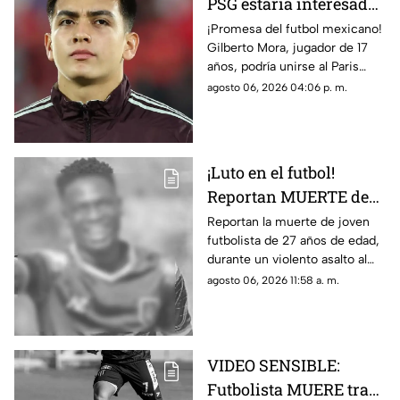
PSG estaría interesado
en Gilberto Mora meses
¡Promesa del futbol mexicano!
Gilberto Mora, jugador de 17
antes de cumplir 18
años, podría unirse al Paris
años
Saint-Germain. Conoce los
agosto 06, 2026 04:06 p. m.
detalles.
¡Luto en el futbol!
Reportan MUERTE de
famoso FUTBOLISTA a
Reportan la muerte de joven
futbolista de 27 años de edad,
los 27 años durante
durante un violento asalto al
ASALTO; esto se sabe
que se resistió, te damos los
agosto 06, 2026 11:58 a. m.
detalles del trágico caso.
VIDEO SENSIBLE:
Futbolista MUERE tras