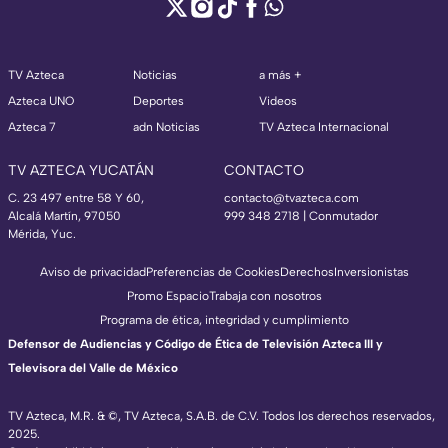
TV Azteca
Noticias
a más +
Azteca UNO
Deportes
Videos
Azteca 7
adn Noticias
TV Azteca Internacional
TV AZTECA YUCATÁN
CONTACTO
C. 23 497 entre 58 Y 60,
contacto@tvazteca.com
Alcalá Martín, 97050
999 348 2718 | Conmutador
Mérida, Yuc.
Aviso de privacidad
Preferencias de Cookies
Derechos
Inversionistas
Promo Espacio
Trabaja con nosotros
Programa de ética, integridad y cumplimiento
Defensor de Audiencias y Código de Ética de Televisión Azteca III y
Televisora del Valle de México
TV Azteca, M.R. & ©, TV Azteca, S.A.B. de C.V. Todos los derechos reservados,
2025.