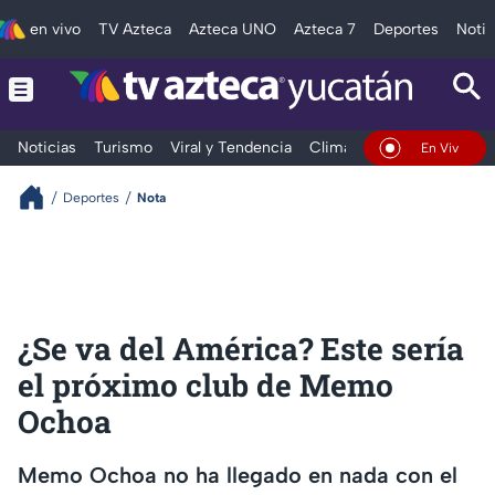
en vivo
TV Azteca
Azteca UNO
Azteca 7
Deportes
Notic
Noticias
Turismo
Viral y Tendencia
Clima
Deportes
Espec
En Vivo
Deportes
Nota
¿Se va del América? Este sería
el próximo club de Memo
Ochoa
Memo Ochoa no ha llegado en nada con el