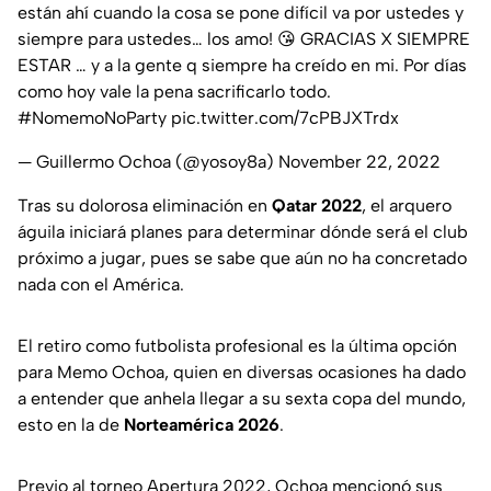
están ahí cuando la cosa se pone difícil va por ustedes y
siempre para ustedes… los amo! 😘 GRACIAS X SIEMPRE
ESTAR … y a la gente q siempre ha creído en mi. Por días
como hoy vale la pena sacrificarlo todo.
#NomemoNoParty
pic.twitter.com/7cPBJXTrdx
— Guillermo Ochoa (@yosoy8a)
November 22, 2022
Tras su dolorosa eliminación en
Qatar 2022
, el arquero
águila iniciará planes para determinar dónde será el club
próximo a jugar, pues se sabe que aún no ha concretado
nada con el América.
El retiro como futbolista profesional es la última opción
para Memo Ochoa, quien en diversas ocasiones ha dado
a entender que anhela llegar a su sexta copa del mundo,
esto en la de
Norteamérica 2026
.
Previo al torneo Apertura 2022, Ochoa mencionó sus