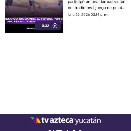
participó en una demostración
DE PELOTA MAYA en la
del tradicional juego de pelota
Península de Yucatán
maya, Pok-ta-pok.
julio 29, 2026 03:14 p. m.
0:32