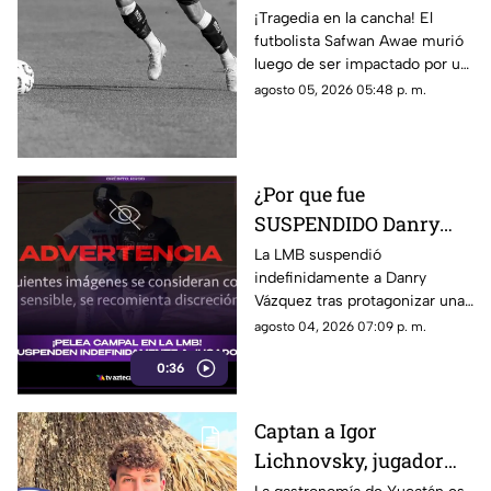
ser impactado por un
¡Tragedia en la cancha! El
futbolista Safwan Awae murió
rayo en pleno partido;
luego de ser impactado por un
así ocurrió
rayo. Conoce los detalles.
agosto 05, 2026 05:48 p. m.
¿Por que fue
SUSPENDIDO Danry
Vázquez de la LMB?
La LMB suspendió
indefinidamente a Danry
Filtran video de la
Vázquez tras protagonizar una
BRUTAL agresión
pelea campal, en la cual un
agosto 04, 2026 07:09 p. m.
jugador de Acereros terminó
0:36
con un brazo fracturado.
Captan a Igor
Lichnovsky, jugador
del Club América,