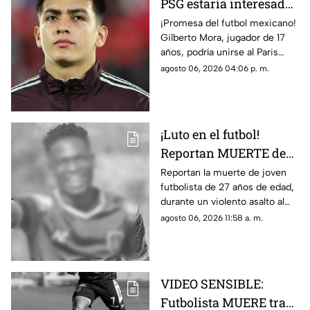
PSG estaría interesado
en Gilberto Mora meses
¡Promesa del futbol mexicano!
Gilberto Mora, jugador de 17
antes de cumplir 18
años, podría unirse al Paris
años
Saint-Germain. Conoce los
agosto 06, 2026 04:06 p. m.
detalles.
¡Luto en el futbol!
Reportan MUERTE de
famoso FUTBOLISTA a
Reportan la muerte de joven
futbolista de 27 años de edad,
los 27 años durante
durante un violento asalto al
ASALTO; esto se sabe
que se resistió, te damos los
agosto 06, 2026 11:58 a. m.
detalles del trágico caso.
VIDEO SENSIBLE:
Futbolista MUERE tras