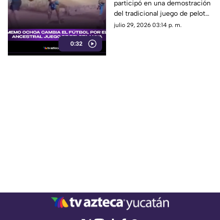
participó en una demostración
DE PELOTA MAYA en la
del tradicional juego de pelota
Península de Yucatán
maya, Pok-ta-pok.
julio 29, 2026 03:14 p. m.
0:32