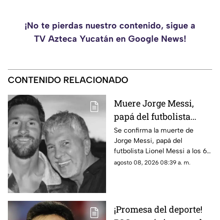
¡No te pierdas nuestro contenido, sigue a
TV Azteca Yucatán en Google News!
CONTENIDO RELACIONADO
Muere Jorge Messi,
papá del futbolista
Lionel Messi a los 68
Se confirma la muerte de
Jorge Messi, papá del
años; esto se sabe
futbolista Lionel Messi a los 68
años de edad, te compartimos
agosto 08, 2026 08:39 a. m.
lo que se sabe hasta el
momento.
¡Promesa del deporte!