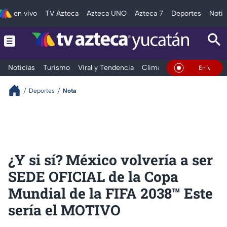
en vivo
TV Azteca
Azteca UNO
Azteca 7
Deportes
Notic
Noticias
Turismo
Viral y Tendencia
Clima
Deportes
Espec
En Vivo
Deportes
Nota
¿Y si sí? México volvería a ser
SEDE OFICIAL de la Copa
Mundial de la FIFA 2038™️ Este
sería el MOTIVO