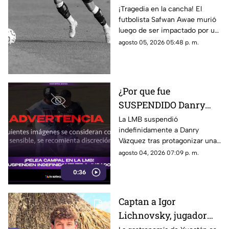
ser impactado por un
¡Tragedia en la cancha! El
futbolista Safwan Awae murió
rayo en pleno partido;
luego de ser impactado por un
así ocurrió
rayo. Conoce los detalles.
agosto 05, 2026 05:48 p. m.
¿Por que fue
SUSPENDIDO Danry
Vázquez de la LMB?
La LMB suspendió
indefinidamente a Danry
Filtran video de la
Vázquez tras protagonizar una
BRUTAL agresión
pelea campal, en la cual un
agosto 04, 2026 07:09 p. m.
jugador de Acereros terminó
0:36
con un brazo fracturado.
Captan a Igor
Lichnovsky, jugador