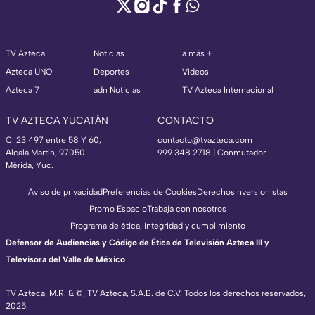
TV Azteca
Noticias
a más +
Azteca UNO
Deportes
Videos
Azteca 7
adn Noticias
TV Azteca Internacional
TV AZTECA YUCATÁN
CONTACTO
C. 23 497 entre 58 Y 60,
contacto@tvazteca.com
Alcalá Martín, 97050
999 348 2718 | Conmutador
Mérida, Yuc.
Aviso de privacidad
Preferencias de Cookies
Derechos
Inversionistas
Promo Espacio
Trabaja con nosotros
Programa de ética, integridad y cumplimiento
Defensor de Audiencias y Código de Ética de Televisión Azteca III y
Televisora del Valle de México
TV Azteca, M.R. & ©, TV Azteca, S.A.B. de C.V. Todos los derechos reservados,
2025.