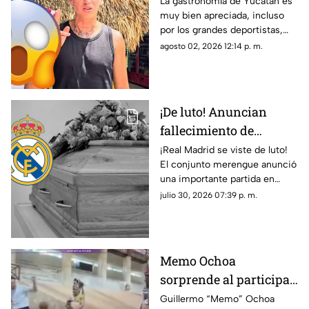
del Club América,
La gastronomía de Yucatán es
muy bien apreciada, incluso
comiendo POC CHUC en
por los grandes deportistas,
Yucatán; ¿en dónde
Igor Lichnovsky, jugador del
agosto 02, 2026 12:14 p. m.
está?
Club América fue prueba de
ello...
¡De luto! Anuncian
fallecimiento de
jugador del Real
¡Real Madrid se viste de luto!
El conjunto merengue anunció
Madrid tras cirugía de
una importante partida en
cabeza; ¿Quién era?
redes sociales. Conoce los
julio 30, 2026 07:39 p. m.
detalles.
Memo Ochoa
sorprende al participar
en el ancestral JUEGO
Guillermo “Memo” Ochoa