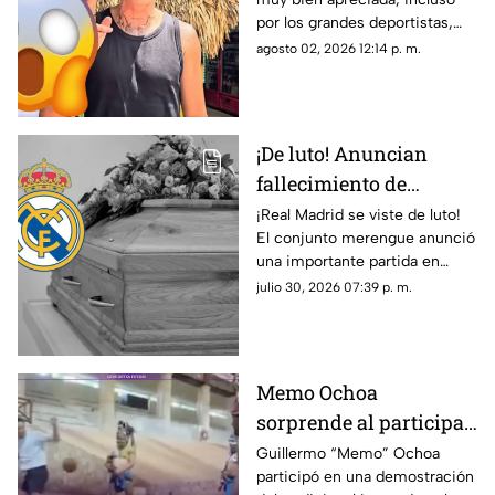
comiendo POC CHUC en
por los grandes deportistas,
Yucatán; ¿en dónde
Igor Lichnovsky, jugador del
agosto 02, 2026 12:14 p. m.
está?
Club América fue prueba de
ello...
¡De luto! Anuncian
fallecimiento de
jugador del Real
¡Real Madrid se viste de luto!
El conjunto merengue anunció
Madrid tras cirugía de
una importante partida en
cabeza; ¿Quién era?
redes sociales. Conoce los
julio 30, 2026 07:39 p. m.
detalles.
Memo Ochoa
sorprende al participar
en el ancestral JUEGO
Guillermo “Memo” Ochoa
participó en una demostración
DE PELOTA MAYA en la