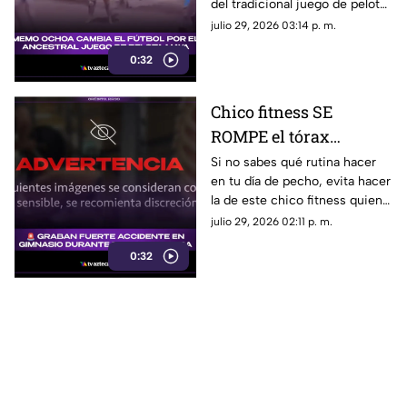
del tradicional juego de pelota
Península de Yucatán
maya, Pok-ta-pok.
julio 29, 2026 03:14 p. m.
0:32
Chico fitness SE
ROMPE el tórax
durante grabación de
Si no sabes qué rutina hacer
en tu día de pecho, evita hacer
rutina en press de
la de este chico fitness quien,
banca (+VIDEO)
por grabar un video, terminó
julio 29, 2026 02:11 p. m.
siendo el protagonista del
0:32
dolor.