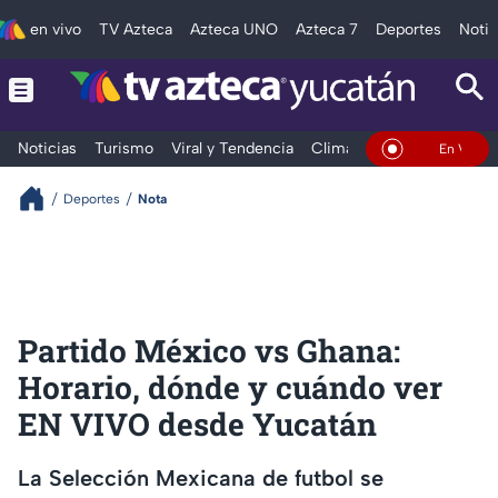
en vivo
TV Azteca
Azteca UNO
Azteca 7
Deportes
Notic
Noticias
Turismo
Viral y Tendencia
Clima
Deportes
Espec
En Vivo
Deportes
Nota
Partido México vs Ghana:
Horario, dónde y cuándo ver
EN VIVO desde Yucatán
La Selección Mexicana de futbol se