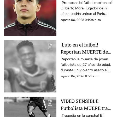
en Gilberto Mora meses
¡Promesa del futbol mexicano!
Gilberto Mora, jugador de 17
antes de cumplir 18
años, podría unirse al Paris
años
Saint-Germain. Conoce los
agosto 06, 2026 04:06 p. m.
detalles.
¡Luto en el futbol!
Reportan MUERTE de
famoso FUTBOLISTA a
Reportan la muerte de joven
futbolista de 27 años de edad,
los 27 años durante
durante un violento asalto al
ASALTO; esto se sabe
que se resistió, te damos los
agosto 06, 2026 11:58 a. m.
detalles del trágico caso.
VIDEO SENSIBLE:
Futbolista MUERE tras
ser impactado por un
¡Tragedia en la cancha! El