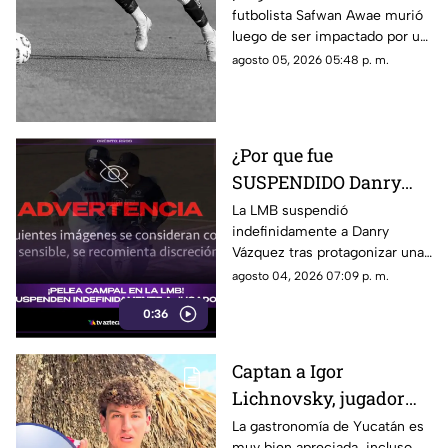
futbolista Safwan Awae murió
rayo en pleno partido;
luego de ser impactado por un
así ocurrió
rayo. Conoce los detalles.
agosto 05, 2026 05:48 p. m.
¿Por que fue
SUSPENDIDO Danry
Vázquez de la LMB?
La LMB suspendió
indefinidamente a Danry
Filtran video de la
Vázquez tras protagonizar una
BRUTAL agresión
pelea campal, en la cual un
agosto 04, 2026 07:09 p. m.
jugador de Acereros terminó
0:36
con un brazo fracturado.
Captan a Igor
Lichnovsky, jugador
del Club América,
La gastronomía de Yucatán es
muy bien apreciada, incluso