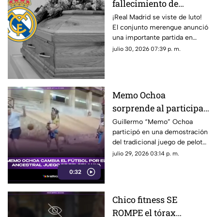
fallecimiento de
jugador del Real
¡Real Madrid se viste de luto!
El conjunto merengue anunció
Madrid tras cirugía de
una importante partida en
cabeza; ¿Quién era?
redes sociales. Conoce los
julio 30, 2026 07:39 p. m.
detalles.
Memo Ochoa
sorprende al participar
en el ancestral JUEGO
Guillermo “Memo” Ochoa
participó en una demostración
DE PELOTA MAYA en la
del tradicional juego de pelota
Península de Yucatán
maya, Pok-ta-pok.
julio 29, 2026 03:14 p. m.
0:32
Chico fitness SE
ROMPE el tórax