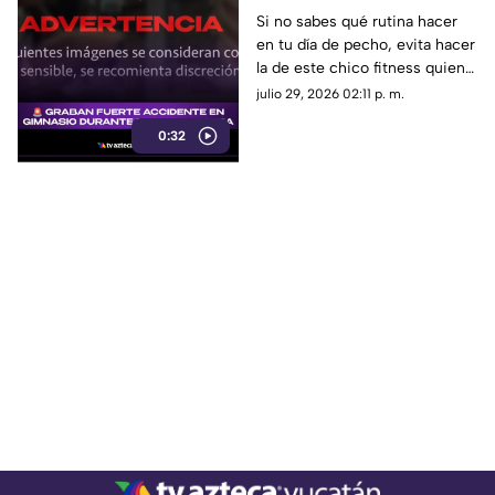
durante grabación de
Si no sabes qué rutina hacer
en tu día de pecho, evita hacer
rutina en press de
la de este chico fitness quien,
banca (+VIDEO)
por grabar un video, terminó
julio 29, 2026 02:11 p. m.
siendo el protagonista del
0:32
dolor.