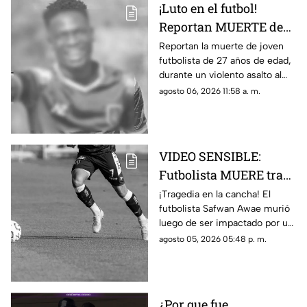
¡Luto en el futbol!
Reportan MUERTE de
famoso FUTBOLISTA a
Reportan la muerte de joven
futbolista de 27 años de edad,
los 27 años durante
durante un violento asalto al
ASALTO; esto se sabe
que se resistió, te damos los
agosto 06, 2026 11:58 a. m.
detalles del trágico caso.
VIDEO SENSIBLE:
Futbolista MUERE tras
ser impactado por un
¡Tragedia en la cancha! El
futbolista Safwan Awae murió
rayo en pleno partido;
luego de ser impactado por un
así ocurrió
rayo. Conoce los detalles.
agosto 05, 2026 05:48 p. m.
¿Por que fue