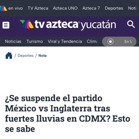
en vivo
TV Azteca
Azteca UNO
Azteca 7
Deportes
Notic
Noticias
Turismo
Viral y Tendencia
Clima
Deportes
Espec
En Vivo
Deportes
Nota
¿Se suspende el partido
México vs Inglaterra tras
fuertes lluvias en CDMX? Esto
se sabe