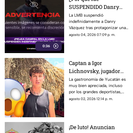
SUSPENDIDO Danry
Vázquez de la LMB?
La LMB suspendió
indefinidamente a Danry
Filtran video de la
Vázquez tras protagonizar una
BRUTAL agresión
pelea campal, en la cual un
agosto 04, 2026 07:09 p. m.
jugador de Acereros terminó
0:36
con un brazo fracturado.
Captan a Igor
Lichnovsky, jugador
del Club América,
La gastronomía de Yucatán es
muy bien apreciada, incluso
comiendo POC CHUC en
por los grandes deportistas,
Yucatán; ¿en dónde
Igor Lichnovsky, jugador del
agosto 02, 2026 12:14 p. m.
está?
Club América fue prueba de
ello...
¡De luto! Anuncian