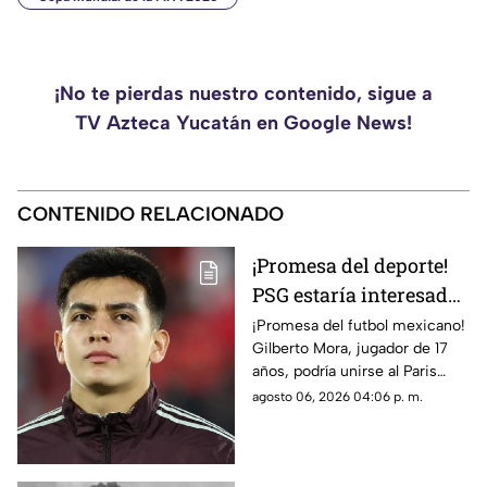
¡No te pierdas nuestro contenido, sigue a
TV Azteca Yucatán en Google News!
CONTENIDO RELACIONADO
¡Promesa del deporte!
PSG estaría interesado
en Gilberto Mora meses
¡Promesa del futbol mexicano!
Gilberto Mora, jugador de 17
antes de cumplir 18
años, podría unirse al Paris
años
Saint-Germain. Conoce los
agosto 06, 2026 04:06 p. m.
detalles.