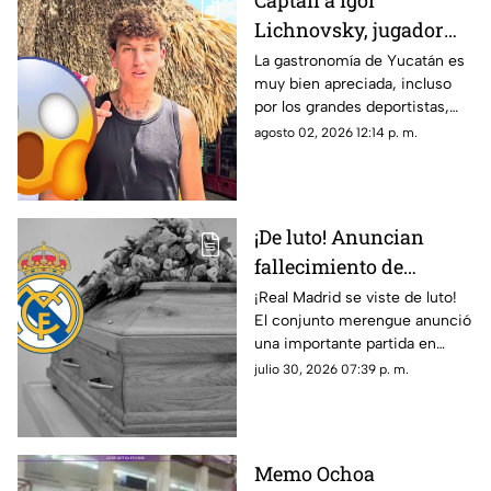
Captan a Igor
Lichnovsky, jugador
del Club América,
La gastronomía de Yucatán es
muy bien apreciada, incluso
comiendo POC CHUC en
por los grandes deportistas,
Yucatán; ¿en dónde
Igor Lichnovsky, jugador del
agosto 02, 2026 12:14 p. m.
está?
Club América fue prueba de
ello...
¡De luto! Anuncian
fallecimiento de
jugador del Real
¡Real Madrid se viste de luto!
El conjunto merengue anunció
Madrid tras cirugía de
una importante partida en
cabeza; ¿Quién era?
redes sociales. Conoce los
julio 30, 2026 07:39 p. m.
detalles.
Memo Ochoa