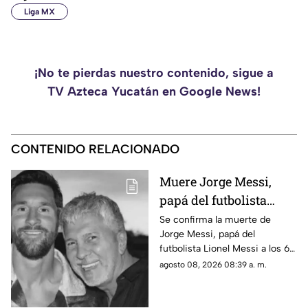
Liga MX
¡No te pierdas nuestro contenido, sigue a
TV Azteca Yucatán en Google News!
CONTENIDO RELACIONADO
Muere Jorge Messi,
papá del futbolista
Lionel Messi a los 68
Se confirma la muerte de
Jorge Messi, papá del
años; esto se sabe
futbolista Lionel Messi a los 68
años de edad, te compartimos
agosto 08, 2026 08:39 a. m.
lo que se sabe hasta el
momento.