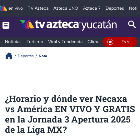
en vivo
TV Azteca
Azteca UNO
Azteca 7
Deportes
Notic
Noticias
Turismo
Viral y Tendencia
Clima
Deportes
Espec
En Vivo
Deportes
Nota
¿Horario y dónde ver Necaxa
vs América EN VIVO Y GRATIS
en la Jornada 3 Apertura 2025
de la Liga MX?