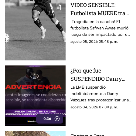
VIDEO SENSIBLE:
Futbolista MUERE tras
ser impactado por un
¡Tragedia en la cancha! El
futbolista Safwan Awae murió
rayo en pleno partido;
luego de ser impactado por un
así ocurrió
rayo. Conoce los detalles.
agosto 05, 2026 05:48 p. m.
¿Por que fue
SUSPENDIDO Danry
Vázquez de la LMB?
La LMB suspendió
indefinidamente a Danry
Filtran video de la
Vázquez tras protagonizar una
BRUTAL agresión
pelea campal, en la cual un
agosto 04, 2026 07:09 p. m.
jugador de Acereros terminó
0:36
con un brazo fracturado.