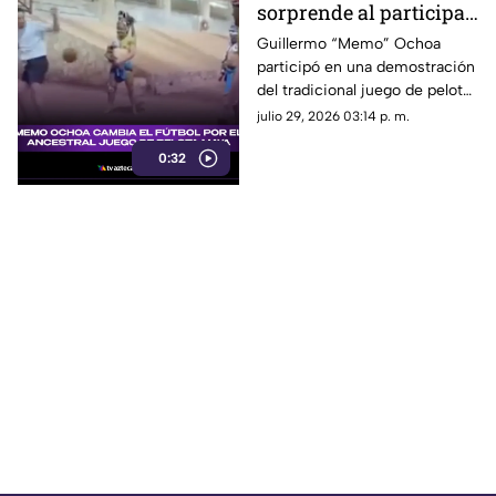
sorprende al participar
en el ancestral JUEGO
Guillermo “Memo” Ochoa
participó en una demostración
DE PELOTA MAYA en la
del tradicional juego de pelota
Península de Yucatán
maya, Pok-ta-pok.
julio 29, 2026 03:14 p. m.
0:32