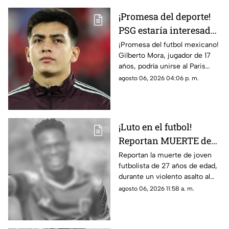
¡Promesa del deporte!
PSG estaría interesado
en Gilberto Mora meses
¡Promesa del futbol mexicano!
Gilberto Mora, jugador de 17
antes de cumplir 18
años, podría unirse al Paris
años
Saint-Germain. Conoce los
agosto 06, 2026 04:06 p. m.
detalles.
¡Luto en el futbol!
Reportan MUERTE de
famoso FUTBOLISTA a
Reportan la muerte de joven
futbolista de 27 años de edad,
los 27 años durante
durante un violento asalto al
ASALTO; esto se sabe
que se resistió, te damos los
agosto 06, 2026 11:58 a. m.
detalles del trágico caso.