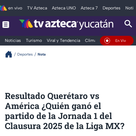
en vivo
TV Azteca
Azteca UNO
Azteca 7
Deportes
Notic
Noticias
Turismo
Viral y Tendencia
Clima
Deportes
Espec
En Vivo
Deportes
Nota
Resultado Querétaro vs
América ¿Quién ganó el
partido de la Jornada 1 del
Clausura 2025 de la Liga MX?