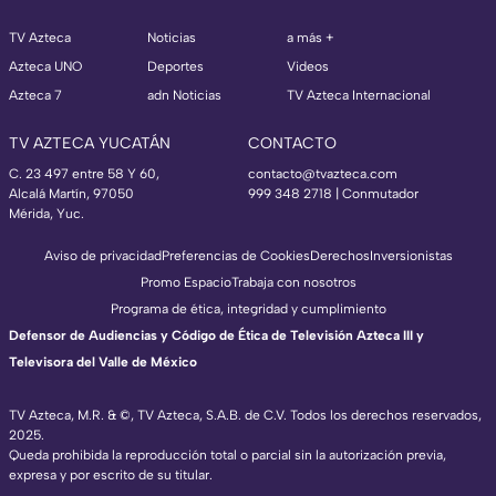
TV Azteca
Noticias
a más +
Azteca UNO
Deportes
Videos
Azteca 7
adn Noticias
TV Azteca Internacional
TV AZTECA YUCATÁN
CONTACTO
C. 23 497 entre 58 Y 60,
contacto@tvazteca.com
Alcalá Martín, 97050
999 348 2718 | Conmutador
Mérida, Yuc.
Aviso de privacidad
Preferencias de Cookies
Derechos
Inversionistas
Promo Espacio
Trabaja con nosotros
Programa de ética, integridad y cumplimiento
Defensor de Audiencias y Código de Ética de Televisión Azteca III y
Televisora del Valle de México
TV Azteca, M.R. & ©, TV Azteca, S.A.B. de C.V. Todos los derechos reservados,
2025.
Queda prohibida la reproducción total o parcial sin la autorización previa,
expresa y por escrito de su titular.