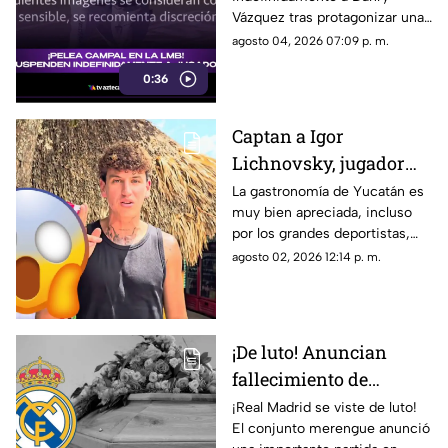
Filtran video de la
Vázquez tras protagonizar una
BRUTAL agresión
pelea campal, en la cual un
agosto 04, 2026 07:09 p. m.
jugador de Acereros terminó
0:36
con un brazo fracturado.
Captan a Igor
Lichnovsky, jugador
del Club América,
La gastronomía de Yucatán es
muy bien apreciada, incluso
comiendo POC CHUC en
por los grandes deportistas,
Yucatán; ¿en dónde
Igor Lichnovsky, jugador del
agosto 02, 2026 12:14 p. m.
está?
Club América fue prueba de
ello...
¡De luto! Anuncian
fallecimiento de
jugador del Real
¡Real Madrid se viste de luto!
El conjunto merengue anunció
Madrid tras cirugía de