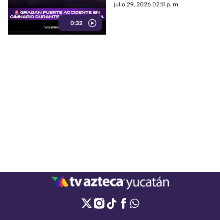
por grabar un video, terminó
julio 29, 2026 02:11 p. m.
siendo el protagonista del
0:32
dolor.