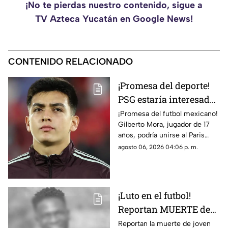
¡No te pierdas nuestro contenido, sigue a
TV Azteca Yucatán en Google News!
CONTENIDO RELACIONADO
¡Promesa del deporte!
PSG estaría interesado
en Gilberto Mora meses
¡Promesa del futbol mexicano!
Gilberto Mora, jugador de 17
antes de cumplir 18
años, podría unirse al Paris
años
Saint-Germain. Conoce los
agosto 06, 2026 04:06 p. m.
detalles.
¡Luto en el futbol!
Reportan MUERTE de
famoso FUTBOLISTA a
Reportan la muerte de joven