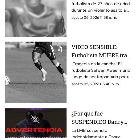
futbolista de 27 años de edad,
los 27 años durante
durante un violento asalto al
ASALTO; esto se sabe
que se resistió, te damos los
agosto 06, 2026 11:58 a. m.
detalles del trágico caso.
VIDEO SENSIBLE:
Futbolista MUERE tras
ser impactado por un
¡Tragedia en la cancha! El
futbolista Safwan Awae murió
rayo en pleno partido;
luego de ser impactado por un
así ocurrió
rayo. Conoce los detalles.
agosto 05, 2026 05:48 p. m.
¿Por que fue
SUSPENDIDO Danry
Vázquez de la LMB?
La LMB suspendió
indefinidamente a Danry