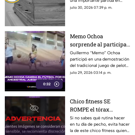
una importante partida en
cabeza; ¿Quién era?
redes sociales. Conoce los
julio 30, 2026 07:39 p. m.
detalles.
Memo Ochoa
sorprende al participar
en el ancestral JUEGO
Guillermo “Memo” Ochoa
participó en una demostración
DE PELOTA MAYA en la
del tradicional juego de pelota
Península de Yucatán
maya, Pok-ta-pok.
julio 29, 2026 03:14 p. m.
0:32
Chico fitness SE
ROMPE el tórax
durante grabación de
Si no sabes qué rutina hacer
en tu día de pecho, evita hacer
rutina en press de
la de este chico fitness quien,
banca (+VIDEO)