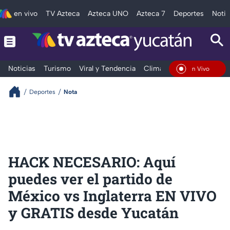
en vivo
TV Azteca
Azteca UNO
Azteca 7
Deportes
Notic
Noticias
Turismo
Viral y Tendencia
Clima
Deportes
Espec
En Vivo
Deportes
Nota
HACK NECESARIO: Aquí
puedes ver el partido de
México vs Inglaterra EN VIVO
y GRATIS desde Yucatán