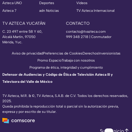
Azteca UNO
Deportes
Videos
Azteca 7
adn Noticias
TV Azteca Internacional
TV AZTECA YUCATÁN
CONTACTO
C. 23 497 entre 58 Y 60,
contacto@tvazteca.com
Alcalá Martín, 97050
999 348 2718 | Conmutador
Mérida, Yuc.
Aviso de privacidad
Preferencias de Cookies
Derechos
Inversionistas
Promo Espacio
Trabaja con nosotros
Programa de ética, integridad y cumplimiento
Defensor de Audiencias y Código de Ética de Televisión Azteca III y
Televisora del Valle de México
TV Azteca, M.R. & ©, TV Azteca, S.A.B. de C.V. Todos los derechos reservados,
2025.
Queda prohibida la reproducción total o parcial sin la autorización previa,
expresa y por escrito de su titular.
Subir inicio