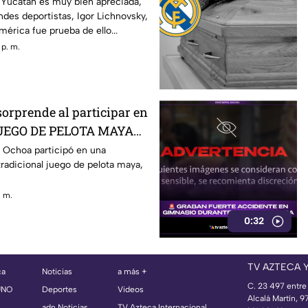
dónde está?
 Yucatán es muy bien apreciada,
andes deportistas, Igor Lichnovsky,
mérica fue prueba de ello...
 p. m.
rprende al participar en
 JUEGO DE PELOTA MAYA
la de Yucatán
Ochoa participó en una
radicional juego de pelota maya,
. m.
0:32
TV AZTECA 
ca
Noticias
a más +
C. 23 497 entre
UNO
Deportes
Videos
Alcalá Martín, 
adn Noticias
TV Azteca Internacional