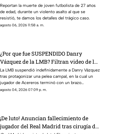
durante ASALTO; esto se sabe
Reportan la muerte de joven futbolista de 27 años
de edad, durante un violento asalto al que se
resistió, te damos los detalles del trágico caso.
agosto 06, 2026 11:58 a. m.
¿Por que fue SUSPENDIDO Danry
Vázquez de la LMB? Filtran video de la
BRUTAL agresión
La LMB suspendió indefinidamente a Danry Vázquez
tras protagonizar una pelea campal, en la cual un
jugador de Acereros terminó con un brazo
fracturado.
agosto 04, 2026 07:09 p. m.
¡De luto! Anuncian fallecimiento de
jugador del Real Madrid tras cirugía de