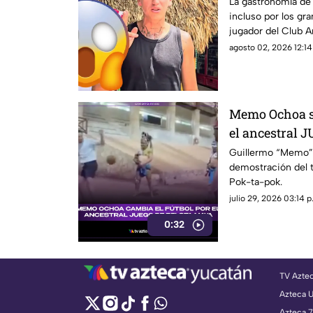
Yucatán; ¿en 
La gastronomía de
incluso por los gr
jugador del Club A
agosto 02, 2026 12:14
Memo Ochoa so
el ancestral
en la Penínsu
Guillermo “Memo” 
demostración del t
Pok-ta-pok.
julio 29, 2026 03:14 p
0:32
TV Azte
Azteca 
Azteca 7