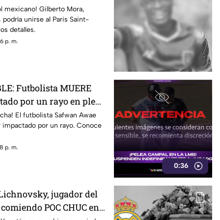
lir 18 años
l mexicano! Gilberto Mora,
 podría unirse al Paris Saint-
s detalles.
6 p. m.
LE: Futbolista MUERE
ctado por un rayo en pleno
currió
ncha! El futbolista Safwan Awae
r impactado por un rayo. Conoce
8 p. m.
0:36
 Lichnovsky, jugador del
, comiendo POC CHUC en