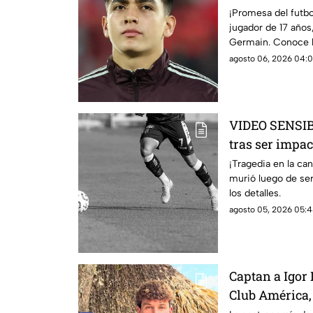
antes de cump
¡Promesa del futbo
jugador de 17 años,
Germain. Conoce lo
agosto 06, 2026 04:0
VIDEO SENSIB
tras ser impa
partido; así o
¡Tragedia en la ca
murió luego de se
los detalles.
agosto 05, 2026 05:4
Captan a Igor
Club América