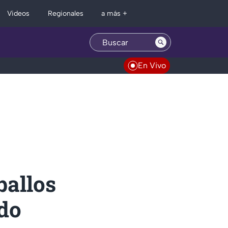
Regionales
Videos
a más +
En Vivo
ballos
ido