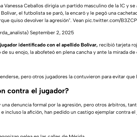
a Vanessa Ceballos dirigía un partido masculino de la 1C y se
 Bolívar, el futbolista se paró, la encaró y le pegó una cacheta
orque quiso devolver la agresión". Vean
pic.twitter.com/B3ZCP
rda_analista)
September 2, 2025
 jugador identificado con el apellido Bolívar,
recibió tarjeta ro
 de su enojo, la abofeteó en plena cancha y ante la mirada d
enderse, pero otros jugadores la contuvieron para evitar que l
n contra el jugador?
 una denuncia formal por la agresión, pero otros árbitros, ta
e incluso la afición, han pedido un castigo ejemplar contra el
.
agonizan pelea en las calles de Mérida