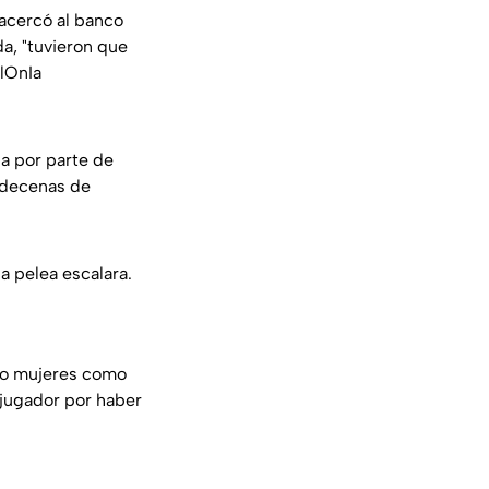
 acercó al banco
da, "tuvieron que
lOnIa
ja por parte de
e decenas de
a pelea escalara.
nto mujeres como
 jugador por haber