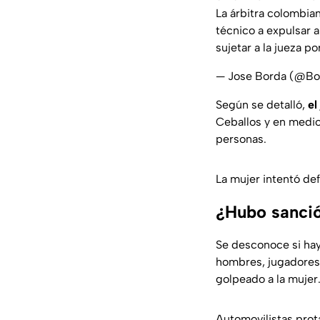
La árbitra colombian
técnico a expulsar a
sujetar a la jueza p
— Jose Borda (@Bo
Según se detalló,
el
Ceballos y en medio
personas.
La mujer intentó def
¿Hubo sanció
Se desconoce si hay
hombres, jugadores 
golpeado a la mujer
Automovilistas prot