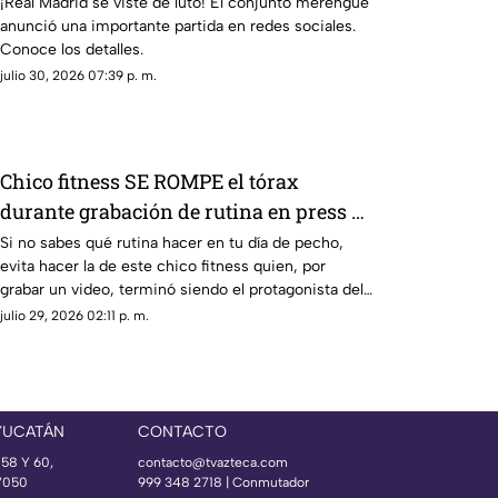
cabeza; ¿Quién era?
¡Real Madrid se viste de luto! El conjunto merengue
anunció una importante partida en redes sociales.
Conoce los detalles.
julio 30, 2026 07:39 p. m.
Chico fitness SE ROMPE el tórax
durante grabación de rutina en press de
banca (+VIDEO)
Si no sabes qué rutina hacer en tu día de pecho,
evita hacer la de este chico fitness quien, por
grabar un video, terminó siendo el protagonista del
dolor.
julio 29, 2026 02:11 p. m.
YUCATÁN
CONTACTO
 58 Y 60,
contacto@tvazteca.com
97050
999 348 2718 | Conmutador