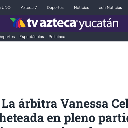
a UNO
Azteca 7
Deportes
Noticias
adn Noticias
eportes
Espectáculos
Policiaca
La árbitra Vanessa Ce
heteada en pleno part