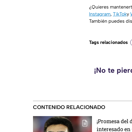
¿Quieres mantenert
Instagram
,
TikTok
y
También puedes disf
Tags relacionados
¡No te pie
CONTENIDO RELACIONADO
¡Promesa del d
interesado en