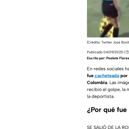
|Crédito: Twitter Jose Bor
Publicado 04/09/2025 | 
Escrito por:
Poolete Flore
En redes sociales h
fue
cacheteada
por 
Colombia
. Las imá
recibió el golpe, la
la deportista.
¿Por qué fue
SE SALIÓ DE LA R