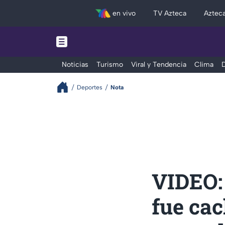
en vivo
TV Azteca
Aztec
Noticias
Turismo
Viral y Tendencia
Clima
D
Deportes
Nota
VIDEO: 
fue cac