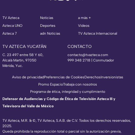
TV Azteca
Noticias
a más +
Azteca UNO
Deportes
Videos
Azteca 7
adn Noticias
TV Azteca Internacional
TV AZTECA YUCATÁN
CONTACTO
C. 23 497 entre 58 Y 60,
contacto@tvazteca.com
Alcalá Martín, 97050
999 348 2718 | Conmutador
Mérida, Yuc.
Aviso de privacidad
Preferencias de Cookies
Derechos
Inversionistas
Promo Espacio
Trabaja con nosotros
Programa de ética, integridad y cumplimiento
Defensor de Audiencias y Código de Ética de Televisión Azteca III y
Televisora del Valle de México
TV Azteca, M.R. & ©, TV Azteca, S.A.B. de C.V. Todos los derechos reservados,
2025.
Queda prohibida la reproducción total o parcial sin la autorización previa,