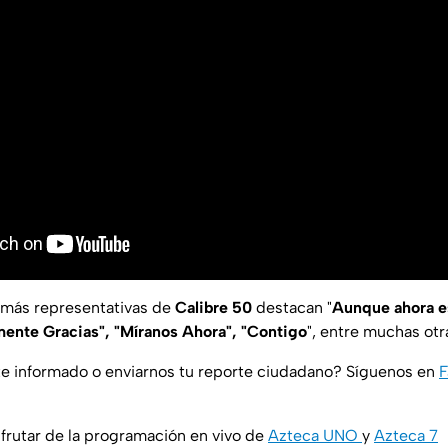
 más representativas de
Calibre 50
destacan "
Aunque ahora es
mente Gracias", "Míranos Ahora", "Contigo
", entre muchas otr
e informado o enviarnos tu reporte ciudadano? Síguenos en
rutar de la programación en vivo de
Azteca UNO
y
Azteca 7