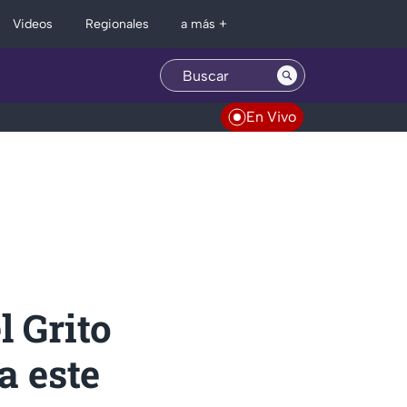
Regionales
Videos
a más +
En Vivo
l Grito
a este