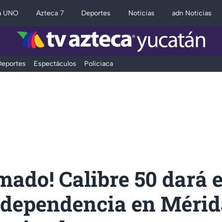
a UNO
Azteca 7
Deportes
Noticias
adn Noticias
eportes
Espectáculos
Policiaca
mado! Calibre 50 dará e
ndependencia en Mérid