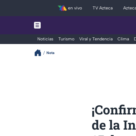
en vivo
TV Azteca
Aztec
Noticias
Turismo
Viral y Tendencia
Clima
D
Nota
¡Confir
de la I