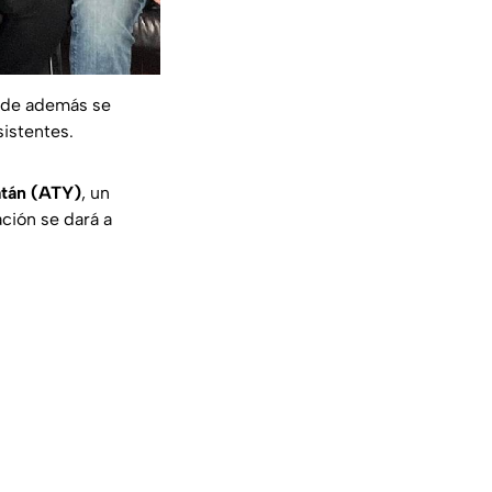
nde además se
sistentes.
atán (ATY)
, un
ción se dará a
s