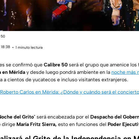
e 50
 18:38
1 minuto lectura
nes se confirmó que
Calibre 50
será el grupo que amenice los 
a en Mérida
y desde luego pondrá ambiente en la
noche más m
a cientos de yucatecos e incluso visitantes extranjeros.
Roberto Carlos en Mérida: ¿Dónde y cuándo será el concierto
Noche del Grito
" será encabezada por el
Despacho del Gobern
 dirige
María Fritz Sierra,
esto en funciones del
Poder Ejecut
alizará el Grito de la Independencia en 