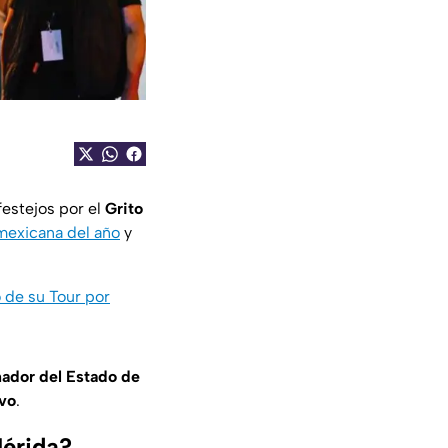
festejos por el
Grito
exicana del año
y
 de su Tour por
ador del Estado de
ivo
.
Mérida?