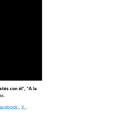
tés con él", "A la
as.
Facebook
,
X
,