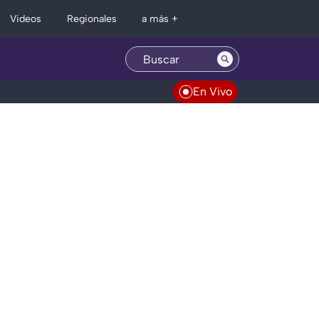
Regionales
Videos
a más +
En Vivo