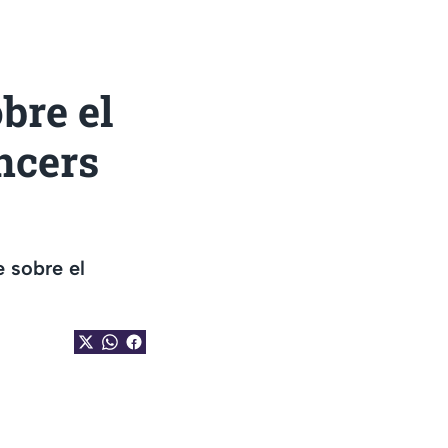
bre el
ncers
e sobre el