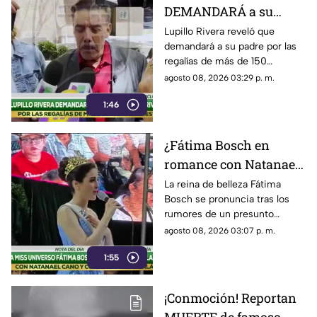
DEMANDARÁ a su
padre por regalías de
Lupillo Rivera reveló que
demandará a su padre por las
más de 150 canciones?
regalías de más de 150
Esto es lo que se sabe
canciones, lo cual podría
agosto 08, 2026 03:29 p. m.
desatar una fuerte disputa en
1:46
la dinastía Rivera.
¿Fátima Bosch en
romance con Natanael
Cano? La reina de
La reina de belleza Fátima
Bosch se pronuncia tras los
belleza rompe el
rumores de un presunto
silencio
romance con Natanael Cano,
agosto 08, 2026 03:07 p. m.
te contamos lo que dijo.
1:55
¡Conmoción! Reportan