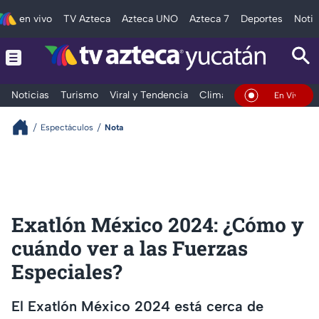
en vivo
TV Azteca
Azteca UNO
Azteca 7
Deportes
Notic
Noticias
Turismo
Viral y Tendencia
Clima
Deportes
Espec
En Vivo
Espectáculos
Nota
Exatlón México 2024: ¿Cómo y
cuándo ver a las Fuerzas
Especiales?
El Exatlón México 2024 está cerca de