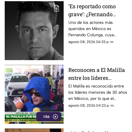
‘Es reportado como
grave’: ¿Fernando
Colunga murió? VIDEO
Uno de los actores más
queridos en México es
sobre su presunto
Fernando Colunga, cuya
fallecimiento se vuelve
presunta muerte circula en
agosto 08, 2026 06:33 p. m.
viral
redes sociales. Conoce los
detalles.
Reconocen a El Malilla
entre los líderes
menores de 30 años en
El Malilla es reconocido entre
los líderes menores de 30 años
México y así lo celebró
en México, por lo que el
cantante celebra este logro y
agosto 08, 2026 04:23 p. m.
pone a su mamá como su gran
1:56
inspiración.