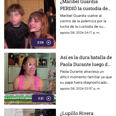
¿Maribel Guardia
PERDIÓ la custodia de
su nieto? Esto es lo que
Maribel Guardia vuelve al
centro de la polémica por la
se sabe
lucha de la custodia de su
nieto José Julián; esto es lo
agosto 08, 2026 04:17 p. m.
que se sabe sobre el conflicto
2:28
familiar.
Así es la dura batalla de
Paola Durante luego de
que su papá fuera
Paola Durante atraviesa un
difícil momento familiar ya que
diagnosticado con un
su papá fuera diagnosticado
tumor cerebral
con un tumor cerebral, lo cual
agosto 08, 2026 03:57 p. m.
derivó en una demanda por
2:21
negligencia.
¿Lupillo Rivera