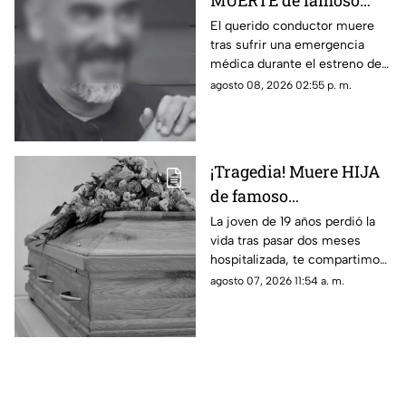
MUERTE de famoso
CONDUCTOR tras
El querido conductor muere
tras sufrir una emergencia
desvanecerse en pleno
médica durante el estreno de
programa de televisión;
su programa. El caso genera
agosto 08, 2026 02:55 p. m.
esto se sabe
conmoción.
¡Tragedia! Muere HIJA
de famoso
COMEDIANTE
La joven de 19 años perdió la
vida tras pasar dos meses
mexicano a los 19 años
hospitalizada, te compartimos
en su vivienda; esto se
lo que se sabe de su muerte.
agosto 07, 2026 11:54 a. m.
sabe