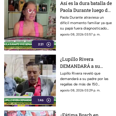
Así es la dura batalla de
Paola Durante luego de
que su papá fuera
Paola Durante atraviesa un
difícil momento familiar ya que
diagnosticado con un
su papá fuera diagnosticado
tumor cerebral
con un tumor cerebral, lo cual
agosto 08, 2026 03:57 p. m.
derivó en una demanda por
2:21
negligencia.
¿Lupillo Rivera
DEMANDARÁ a su
padre por regalías de
Lupillo Rivera reveló que
demandará a su padre por las
más de 150 canciones?
regalías de más de 150
Esto es lo que se sabe
canciones, lo cual podría
agosto 08, 2026 03:29 p. m.
desatar una fuerte disputa en
1:46
la dinastía Rivera.
¿Fátima Bosch en