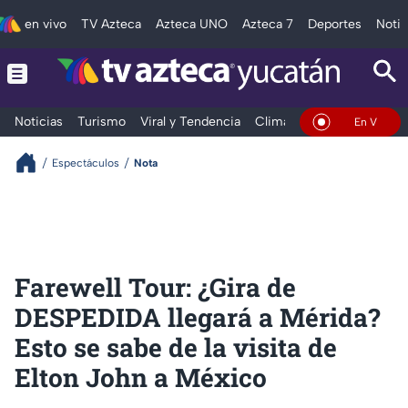
en vivo
TV Azteca
Azteca UNO
Azteca 7
Deportes
Notic
Noticias
Turismo
Viral y Tendencia
Clima
Deportes
Espec
En Vivo
Espectáculos
Nota
Farewell Tour: ¿Gira de
DESPEDIDA llegará a Mérida?
Esto se sabe de la visita de
Elton John a México