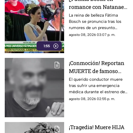
romance con Natanael
Cano? La reina de
La reina de belleza Fátima
Bosch se pronuncia tras los
belleza rompe el
rumores de un presunto
silencio
romance con Natanael Cano,
agosto 08, 2026 03:07 p. m.
te contamos lo que dijo.
1:55
¡Conmoción! Reportan
MUERTE de famoso
CONDUCTOR tras
El querido conductor muere
tras sufrir una emergencia
desvanecerse en pleno
médica durante el estreno de
programa de televisión;
su programa. El caso genera
agosto 08, 2026 02:55 p. m.
esto se sabe
conmoción.
¡Tragedia! Muere HIJA