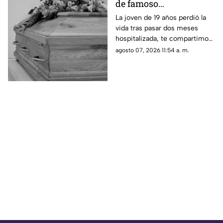
de famoso
COMEDIANTE
La joven de 19 años perdió la
vida tras pasar dos meses
mexicano a los 19 años
hospitalizada, te compartimos
en su vivienda; esto se
lo que se sabe de su muerte.
agosto 07, 2026 11:54 a. m.
sabe