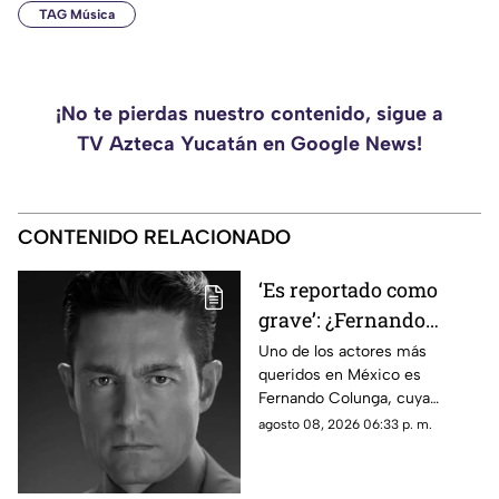
TAG Música
¡No te pierdas nuestro contenido, sigue a
TV Azteca Yucatán en Google News!
CONTENIDO RELACIONADO
‘Es reportado como
grave’: ¿Fernando
Colunga murió? VIDEO
Uno de los actores más
queridos en México es
sobre su presunto
Fernando Colunga, cuya
fallecimiento se vuelve
presunta muerte circula en
agosto 08, 2026 06:33 p. m.
viral
redes sociales. Conoce los
detalles.