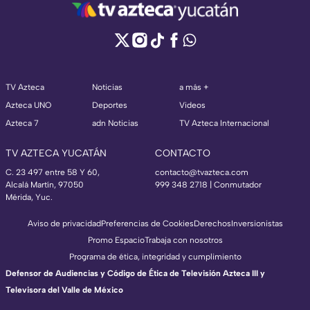
TV Azteca
Noticias
a más +
Azteca UNO
Deportes
Videos
Azteca 7
adn Noticias
TV Azteca Internacional
TV AZTECA YUCATÁN
CONTACTO
C. 23 497 entre 58 Y 60,
contacto@tvazteca.com
Alcalá Martín, 97050
999 348 2718 | Conmutador
Mérida, Yuc.
Aviso de privacidad
Preferencias de Cookies
Derechos
Inversionistas
Promo Espacio
Trabaja con nosotros
Programa de ética, integridad y cumplimiento
Defensor de Audiencias y Código de Ética de Televisión Azteca III y
Televisora del Valle de México