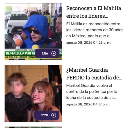
Reconocen a El Malilla
entre los líderes
menores de 30 años en
El Malilla es reconocido entre
los líderes menores de 30 años
México y así lo celebró
en México, por lo que el
cantante celebra este logro y
agosto 08, 2026 04:23 p. m.
pone a su mamá como su gran
1:56
inspiración.
¿Maribel Guardia
PERDIÓ la custodia de
su nieto? Esto es lo que
Maribel Guardia vuelve al
centro de la polémica por la
se sabe
lucha de la custodia de su
nieto José Julián; esto es lo
agosto 08, 2026 04:17 p. m.
que se sabe sobre el conflicto
2:28
familiar.