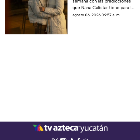
semana con las predicciones
destaca Nana Calistar
que Nana Calistar tiene para tu
HOY en el horóscopo
horóscopo hoy 6 de agosto de
agosto 06, 2026 09:57 a. m.
2026. En TV Azteca Yucatán te
decimos.