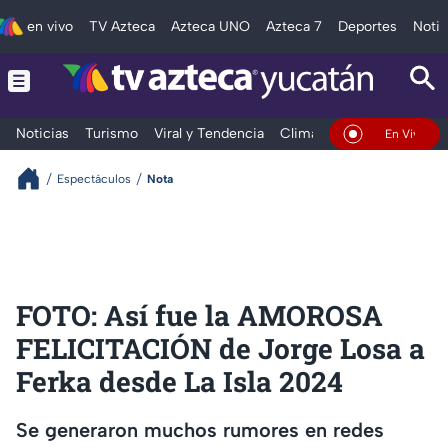
en vivo
TV Azteca
Azteca UNO
Azteca 7
Deportes
Notic
Noticias
Turismo
Viral y Tendencia
Clima
Deportes
Espec
En Vivo
Espectáculos
Nota
FOTO: Así fue la AMOROSA
FELICITACIÓN de Jorge Losa a
Ferka desde La Isla 2024
Se generaron muchos rumores en redes