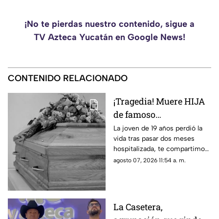
¡No te pierdas nuestro contenido, sigue a
TV Azteca Yucatán en Google News!
CONTENIDO RELACIONADO
¡Tragedia! Muere HIJA
de famoso
COMEDIANTE
La joven de 19 años perdió la
vida tras pasar dos meses
mexicano a los 19 años
hospitalizada, te compartimos
en su vivienda; esto se
lo que se sabe de su muerte.
agosto 07, 2026 11:54 a. m.
sabe
La Casetera,