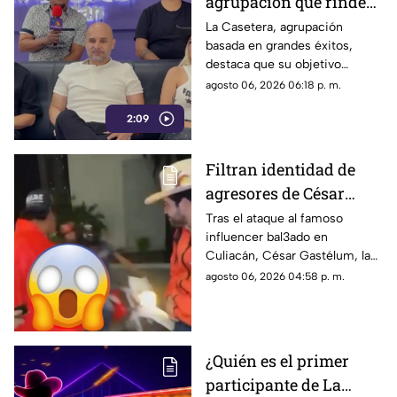
agrupación que rinde
homenaje a los mejores
La Casetera, agrupación
basada en grandes éxitos,
éxitos
destaca que su objetivo
principal es que el público
agosto 06, 2026 06:18 p. m.
disfrute, cante y deje atrás las
2:09
preocupaciones por un
momento.
Filtran identidad de
agresores de César
Gastélum, influencer
Tras el ataque al famoso
influencer bal3ado en
bal3ado a sangre fría
Culiacán, César Gastélum, la
con TIRO de GRACIA
identidad de los presuntos
agosto 06, 2026 04:58 p. m.
agresores fue filtrada en redes
y ahora son buscados.
¿Quién es el primer
participante de La