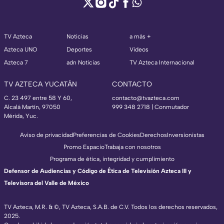
TV Azteca
Noticias
a más +
Azteca UNO
Deportes
Videos
Azteca 7
adn Noticias
TV Azteca Internacional
TV AZTECA YUCATÁN
CONTACTO
C. 23 497 entre 58 Y 60,
contacto@tvazteca.com
Alcalá Martín, 97050
999 348 2718 | Conmutador
Mérida, Yuc.
Aviso de privacidad
Preferencias de Cookies
Derechos
Inversionistas
Promo Espacio
Trabaja con nosotros
Programa de ética, integridad y cumplimiento
Defensor de Audiencias y Código de Ética de Televisión Azteca III y
Televisora del Valle de México
TV Azteca, M.R. & ©, TV Azteca, S.A.B. de C.V. Todos los derechos reservados,
2025.