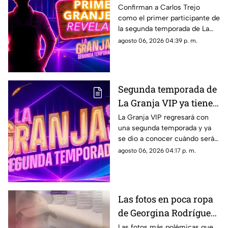
Granja VIP 2?
Confirman a Carlos Trejo
como el primer participante de
la segunda temporada de La
Granja VIP y su participación
agosto 06, 2026 04:39 p. m.
causa furor en las redes
sociales.
Segunda temporada de
La Granja VIP ya tiene
fecha de estreno y esto
La Granja VIP regresará con
una segunda temporada y ya
es lo que debes de saber
se dio a conocer cuándo será
el esperado estreno del reality
agosto 06, 2026 04:17 p. m.
que reunirá a varios famosos.
Las fotos en poca ropa
de Georgina Rodríguez
de las que TODOS están
Las fotos más polémicas que