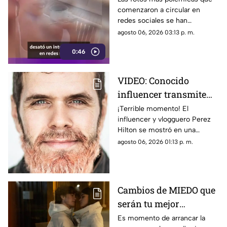
comenzaron a circular en
hablando
redes sociales se han
convertido en el centro de
agosto 06, 2026 03:13 p. m.
atención que tiene en la mira a
0:46
Georgina Rodríguez.
VIDEO: Conocido
influencer transmite
EN VIVO mientras se
¡Terrible momento! El
influencer y vlogguero Perez
4utoles1ona; así fue
Hilton se mostró en una
captado
situación de crisis y provocó la
agosto 06, 2026 01:13 p. m.
llegada de emergencias.
Cambios de MIEDO que
serán tu mejor
BENEFICIO: Esto
Es momento de arrancar la