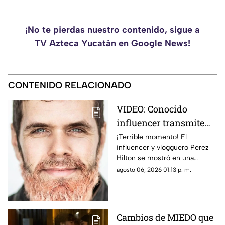
¡No te pierdas nuestro contenido, sigue a
TV Azteca Yucatán en Google News!
CONTENIDO RELACIONADO
VIDEO: Conocido
influencer transmite
EN VIVO mientras se
¡Terrible momento! El
influencer y vlogguero Perez
4utoles1ona; así fue
Hilton se mostró en una
captado
situación de crisis y provocó la
agosto 06, 2026 01:13 p. m.
llegada de emergencias.
Cambios de MIEDO que