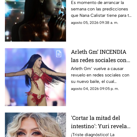
que... ESTOS SIGNOS
Es momento de arrancar la
semana con las predicciones
lamentarán NO CUIDAR
que Nana Calistar tiene para tu
su SALUD
horóscopo hoy 5 de agosto de
agosto 05, 2026 09:38 a. m.
2026. En TV Azteca Yucatán te
decimos.
Arleth Gm’ INCENDIA
las redes sociales con
ATREVIDO baile y le
Arleth Gm’ vuelve a causar
revuelo en redes sociales con
dicen “todo que ver”
su nuevo baile, el cual
rápidamente se hizo viral y
agosto 04, 2026 09:05 p. m.
desató reacciones entre sus
seguidores.
'Cortar la mitad del
intestino': Yuri revela
diagnóstico de cáncer a
¡Triste diagnóstico! La