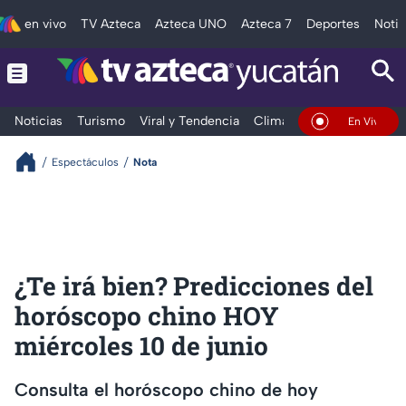
en vivo
TV Azteca
Azteca UNO
Azteca 7
Deportes
Notic
Noticias
Turismo
Viral y Tendencia
Clima
Deportes
Espec
En Vivo
Espectáculos
Nota
¿Te irá bien? Predicciones del
horóscopo chino HOY
miércoles 10 de junio
Consulta el horóscopo chino de hoy