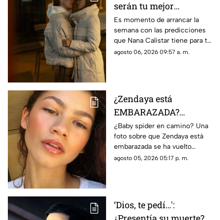
serán tu mejor
BENEFICIO: Esto
Es momento de arrancar la
semana con las predicciones
destaca Nana Calistar
que Nana Calistar tiene para tu
HOY en el horóscopo
horóscopo hoy 6 de agosto de
agosto 06, 2026 09:57 a. m.
2026. En TV Azteca Yucatán te
decimos.
¿Zendaya está
EMBARAZADA?
Fotografía con
¿Baby spider en camino? Una
foto sobre que Zendaya está
avanzado estado de
embarazada se ha vuelto
gestación se vuelve
tendencia en redes sociales.
agosto 05, 2026 05:17 p. m.
viral
Conoce los detalles.
‘Dios, te pedí…':
¿Presentía su muerte?