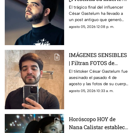
Post de tiktoker César
El trágico final del influencer
César Gastelum ha llevado a
Gastelum causa
un post antiguo que generó
ALARMA en redes
dudas entre sus seguidores.
agosto 05, 2026 12:08 p. m.
(+Foto)
Conoce más.
IMÁGENES SENSIBLES
| Filtran FOTOS de
cómo quedó el CU3RPO
El tiktoker César Gastelum fue
asesinado el pasado 4 de
del tiktoker César
agosto y las fotos de su cuerpo
Gastelum tras ser
sin vida fueron filtradas en
agosto 05, 2026 10:33 a. m.
asesinado
rede sociales.
Horóscopo HOY de
Nana Calistar establece