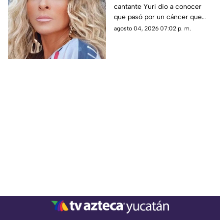
cantante Yuri dio a conocer
punto de hacer
que pasó por un cáncer que
metástasis
pudo haberla llevado a la
agosto 04, 2026 07:02 p. m.
muerte. Conoce los detalles.