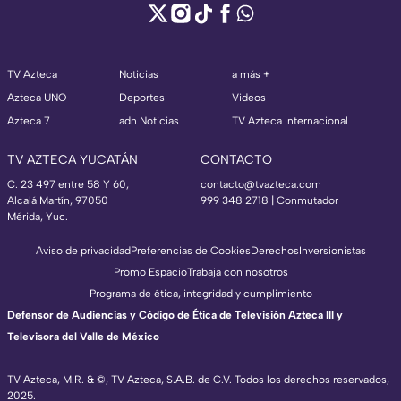
TV Azteca
Noticias
a más +
Azteca UNO
Deportes
Videos
Azteca 7
adn Noticias
TV Azteca Internacional
TV AZTECA YUCATÁN
CONTACTO
C. 23 497 entre 58 Y 60,
contacto@tvazteca.com
Alcalá Martín, 97050
999 348 2718 | Conmutador
Mérida, Yuc.
Aviso de privacidad
Preferencias de Cookies
Derechos
Inversionistas
Promo Espacio
Trabaja con nosotros
Programa de ética, integridad y cumplimiento
Defensor de Audiencias y Código de Ética de Televisión Azteca III y
Televisora del Valle de México
TV Azteca, M.R. & ©, TV Azteca, S.A.B. de C.V. Todos los derechos reservados,
2025.