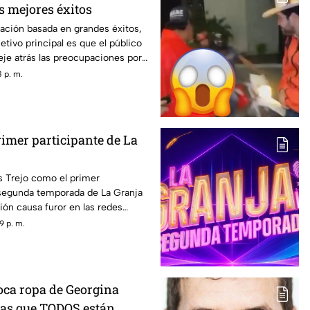
s mejores éxitos
ación basada en grandes éxitos,
etivo principal es que el público
deje atrás las preocupaciones por
 p. m.
rimer participante de La
s Trejo como el primer
 segunda temporada de La Granja
ción causa furor en las redes
9 p. m.
poca ropa de Georgina
las que TODOS están