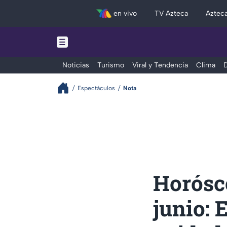
en vivo
TV Azteca
Aztec
Noticias
Turismo
Viral y Tendencia
Clima
D
Espectáculos
Nota
Horósc
junio: 