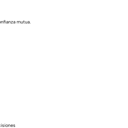
onfianza mutua.
cisiones