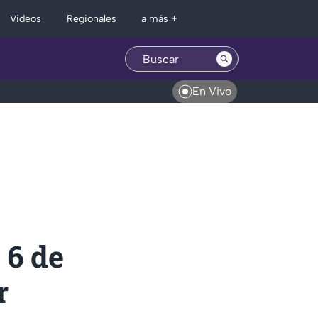
Regionales
Videos
a más +
En Vivo
 6 de
r