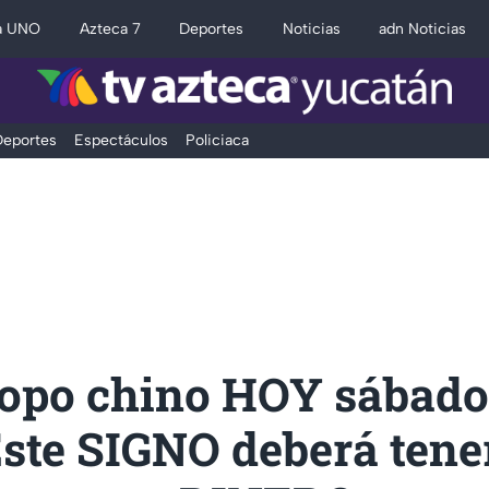
a UNO
Azteca 7
Deportes
Noticias
adn Noticias
eportes
Espectáculos
Policiaca
opo chino HOY sábado
Este SIGNO deberá tene