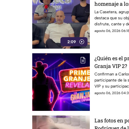
homenaje a lo
La Casetera, agrup
destaca que su obj
disfrute, cante y 
un momento.
agosto 06, 2026 06:18
2:09
¿Quién es el p
Granja VIP 2?
Confirman a Carlo
participante de la
VIP y su participa
sociales.
agosto 06, 2026 04:3
Las fotos en 
Rodríguez de 