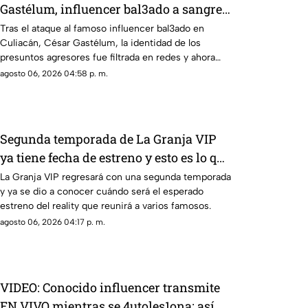
Gastélum, influencer bal3ado a sangre
fría con TIRO de GRACIA
Tras el ataque al famoso influencer bal3ado en
Culiacán, César Gastélum, la identidad de los
presuntos agresores fue filtrada en redes y ahora
son buscados.
agosto 06, 2026 04:58 p. m.
Segunda temporada de La Granja VIP
ya tiene fecha de estreno y esto es lo que
debes de saber
La Granja VIP regresará con una segunda temporada
y ya se dio a conocer cuándo será el esperado
estreno del reality que reunirá a varios famosos.
agosto 06, 2026 04:17 p. m.
VIDEO: Conocido influencer transmite
EN VIVO mientras se 4utoles1ona; así