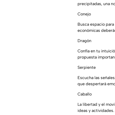
precipitadas, una no
Conejo
Busca espacio para 
económicas deberás
Dragón
Confía en tu intuici
propuesta important
Serpiente
Escucha las señales
que despertará emo
Caballo
La libertad y el mov
ideas y actividades.