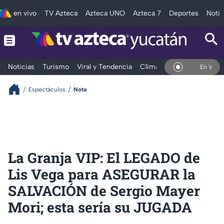
en vivo
TV Azteca
Azteca UNO
Azteca 7
Deportes
Notic
Noticias
Turismo
Viral y Tendencia
Clima
Deportes
Espec
En Vivo
Espectáculos
Nota
La Granja VIP: El LEGADO de
Lis Vega para ASEGURAR la
SALVACIÓN de Sergio Mayer
Mori; esta sería su JUGADA