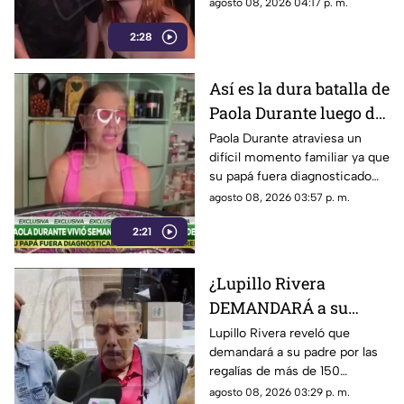
nieto José Julián; esto es lo
agosto 08, 2026 04:17 p. m.
que se sabe sobre el conflicto
2:28
familiar.
Así es la dura batalla de
Paola Durante luego de
que su papá fuera
Paola Durante atraviesa un
difícil momento familiar ya que
diagnosticado con un
su papá fuera diagnosticado
tumor cerebral
con un tumor cerebral, lo cual
agosto 08, 2026 03:57 p. m.
derivó en una demanda por
2:21
negligencia.
¿Lupillo Rivera
DEMANDARÁ a su
padre por regalías de
Lupillo Rivera reveló que
demandará a su padre por las
más de 150 canciones?
regalías de más de 150
Esto es lo que se sabe
canciones, lo cual podría
agosto 08, 2026 03:29 p. m.