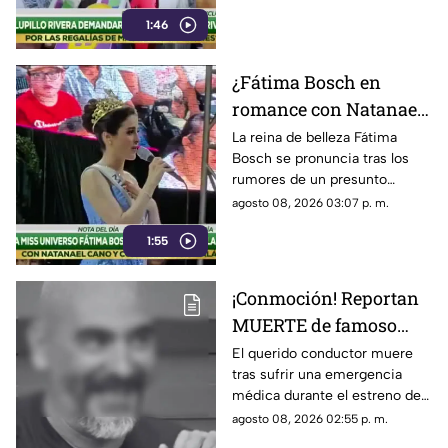
desatar una fuerte disputa en
1:46
la dinastía Rivera.
¿Fátima Bosch en
romance con Natanael
Cano? La reina de
La reina de belleza Fátima
Bosch se pronuncia tras los
belleza rompe el
rumores de un presunto
silencio
romance con Natanael Cano,
agosto 08, 2026 03:07 p. m.
te contamos lo que dijo.
1:55
¡Conmoción! Reportan
MUERTE de famoso
CONDUCTOR tras
El querido conductor muere
tras sufrir una emergencia
desvanecerse en pleno
médica durante el estreno de
programa de televisión;
su programa. El caso genera
agosto 08, 2026 02:55 p. m.
esto se sabe
conmoción.