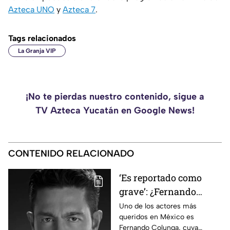
Azteca UNO
y
Azteca 7
.
Tags relacionados
La Granja VIP
¡No te pierdas nuestro contenido, sigue a
TV Azteca Yucatán en Google News!
CONTENIDO RELACIONADO
‘Es reportado como
grave’: ¿Fernando
Colunga murió? VIDEO
Uno de los actores más
queridos en México es
sobre su presunto
Fernando Colunga, cuya