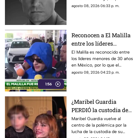
fallecimiento se vuelve
presunta muerte circula en
agosto 08, 2026 06:33 p. m.
viral
redes sociales. Conoce los
detalles.
Reconocen a El Malilla
entre los líderes
menores de 30 años en
El Malilla es reconocido entre
los líderes menores de 30 años
México y así lo celebró
en México, por lo que el
cantante celebra este logro y
agosto 08, 2026 04:23 p. m.
pone a su mamá como su gran
1:56
inspiración.
¿Maribel Guardia
PERDIÓ la custodia de
su nieto? Esto es lo que
Maribel Guardia vuelve al
centro de la polémica por la
se sabe
lucha de la custodia de su