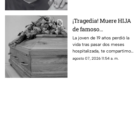
¡Tragedia! Muere HIJA
de famoso
COMEDIANTE
La joven de 19 años perdió la
vida tras pasar dos meses
mexicano a los 19 años
hospitalizada, te compartimos
en su vivienda; esto se
lo que se sabe de su muerte.
agosto 07, 2026 11:54 a. m.
sabe