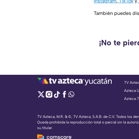
Instagram
,
TikTok
y
También puedes disf
¡No te pie
TV Azte
Azteca 
Azteca 7
TV Azteca, M.R. & ©, TV Azteca, S.A.B. de C.V. Todos los d
Queda prohibida la reproducción total o parcial sin la autoriz
su titular.