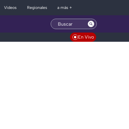
Regionales
Videos
a más +
En Vivo