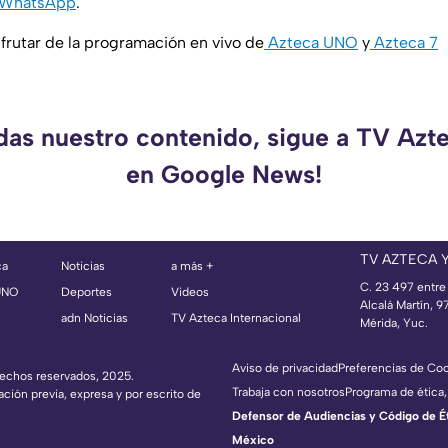
WhatsApp
.
rutar de la programación en vivo de
Azteca UNO
y
Azteca 7
rdas nuestro contenido, sigue a TV Azt
en Google News!
TV AZTECA 
ca
Noticias
a más +
C. 23 497 entre
UNO
Deportes
Videos
Alcalá Martín, 
adn Noticias
TV Azteca Internacional
Mérida, Yuc.
Aviso de privacidad
Preferencias de Co
erechos reservados, 2025.
Trabaja con nosotros
Programa de ética,
ación previa, expresa y por escrito de
Defensor de Audiencias y Código de Étic
México