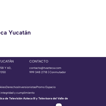
eca Yucatán
YUCATÁN
CONTACTO
 58 Y 60,
contacto@tvazteca.com
97050
999 348 2718 | Conmutador
okies
Derechos
Inversionistas
Promo Espacio
 integridad y cumplimiento
a de Televisión Azteca III y Televisora del Valle de