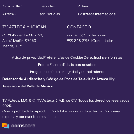
Azteca UNO
Deportes
Videos
Azteca 7
adn Noticias
TV Azteca Internacional
TV AZTECA YUCATÁN
CONTACTO
C. 23 497 entre 58 Y 60,
contacto@tvazteca.com
Alcalá Martín, 97050
999 348 2718 | Conmutador
Mérida, Yuc.
Aviso de privacidad
Preferencias de Cookies
Derechos
Inversionistas
Promo Espacio
Trabaja con nosotros
Programa de ética, integridad y cumplimiento
Defensor de Audiencias y Código de Ética de Televisión Azteca III y
Televisora del Valle de México
TV Azteca, M.R. & ©, TV Azteca, S.A.B. de C.V. Todos los derechos reservados,
2025.
Queda prohibida la reproducción total o parcial sin la autorización previa,
expresa y por escrito de su titular.