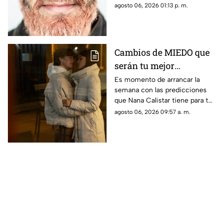
situación de crisis y provocó la
agosto 06, 2026 01:13 p. m.
llegada de emergencias.
Cambios de MIEDO que
serán tu mejor
BENEFICIO: Esto
Es momento de arrancar la
semana con las predicciones
destaca Nana Calistar
que Nana Calistar tiene para tu
HOY en el horóscopo
horóscopo hoy 6 de agosto de
agosto 06, 2026 09:57 a. m.
2026. En TV Azteca Yucatán te
decimos.