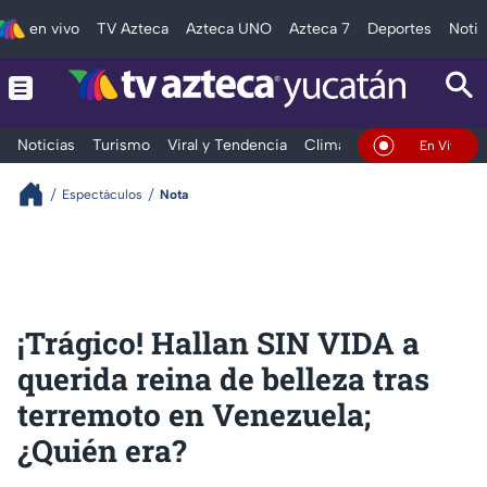
en vivo
TV Azteca
Azteca UNO
Azteca 7
Deportes
Notic
Noticias
Turismo
Viral y Tendencia
Clima
Deportes
Espec
En Vivo
Espectáculos
Nota
¡Trágico! Hallan SIN VIDA a
querida reina de belleza tras
terremoto en Venezuela;
¿Quién era?