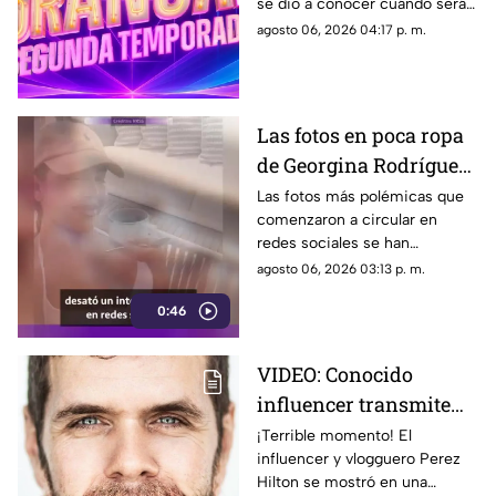
se dio a conocer cuándo será
el esperado estreno del reality
agosto 06, 2026 04:17 p. m.
que reunirá a varios famosos.
Las fotos en poca ropa
de Georgina Rodríguez
de las que TODOS están
Las fotos más polémicas que
comenzaron a circular en
hablando
redes sociales se han
convertido en el centro de
agosto 06, 2026 03:13 p. m.
atención que tiene en la mira a
0:46
Georgina Rodríguez.
VIDEO: Conocido
influencer transmite
EN VIVO mientras se
¡Terrible momento! El
influencer y vlogguero Perez
4utoles1ona; así fue
Hilton se mostró en una
captado