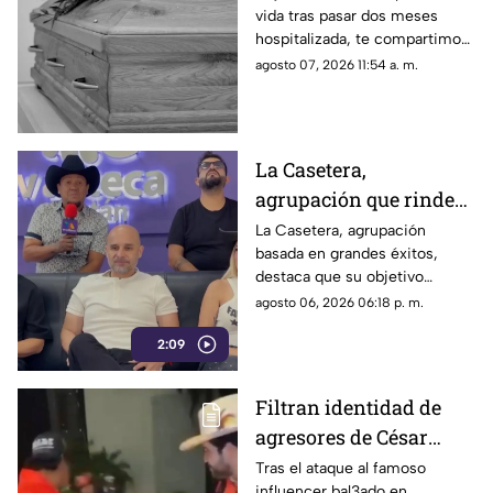
vida tras pasar dos meses
mexicano a los 19 años
hospitalizada, te compartimos
en su vivienda; esto se
lo que se sabe de su muerte.
agosto 07, 2026 11:54 a. m.
sabe
La Casetera,
agrupación que rinde
homenaje a los mejores
La Casetera, agrupación
basada en grandes éxitos,
éxitos
destaca que su objetivo
principal es que el público
agosto 06, 2026 06:18 p. m.
disfrute, cante y deje atrás las
2:09
preocupaciones por un
momento.
Filtran identidad de
agresores de César
Gastélum, influencer
Tras el ataque al famoso
influencer bal3ado en