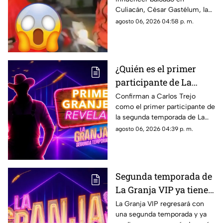
bal3ado a sangre fría
Culiacán, César Gastélum, la
con TIRO de GRACIA
identidad de los presuntos
agosto 06, 2026 04:58 p. m.
agresores fue filtrada en redes
y ahora son buscados.
¿Quién es el primer
participante de La
Granja VIP 2?
Confirman a Carlos Trejo
como el primer participante de
la segunda temporada de La
Granja VIP y su participación
agosto 06, 2026 04:39 p. m.
causa furor en las redes
sociales.
Segunda temporada de
La Granja VIP ya tiene
fecha de estreno y esto
La Granja VIP regresará con
una segunda temporada y ya
es lo que debes de saber