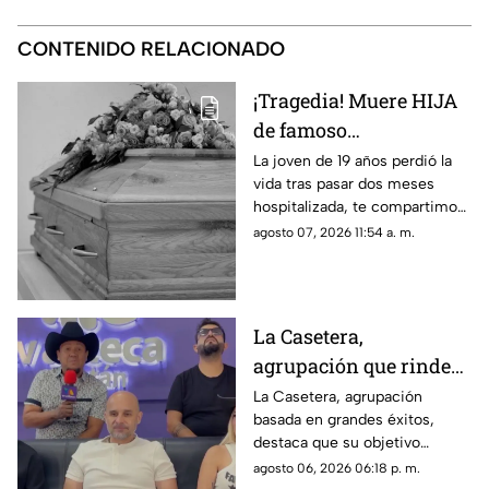
CONTENIDO RELACIONADO
¡Tragedia! Muere HIJA
de famoso
COMEDIANTE
La joven de 19 años perdió la
vida tras pasar dos meses
mexicano a los 19 años
hospitalizada, te compartimos
en su vivienda; esto se
lo que se sabe de su muerte.
agosto 07, 2026 11:54 a. m.
sabe
La Casetera,
agrupación que rinde
homenaje a los mejores
La Casetera, agrupación
basada en grandes éxitos,
éxitos
destaca que su objetivo
principal es que el público
agosto 06, 2026 06:18 p. m.
disfrute, cante y deje atrás las