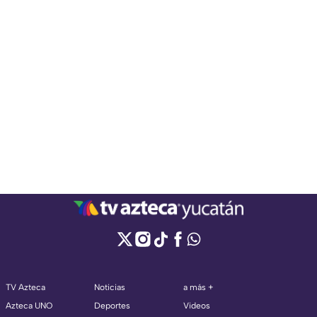
TV Azteca
Noticias
a más +
Azteca UNO
Deportes
Videos