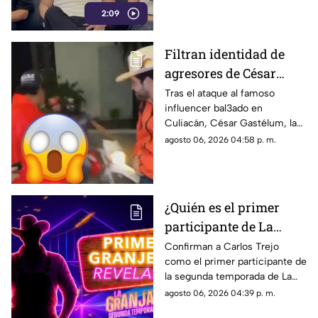
2:09
preocupaciones por un
momento.
Filtran identidad de
agresores de César
Gastélum, influencer
Tras el ataque al famoso
influencer bal3ado en
bal3ado a sangre fría
Culiacán, César Gastélum, la
con TIRO de GRACIA
identidad de los presuntos
agosto 06, 2026 04:58 p. m.
agresores fue filtrada en redes
y ahora son buscados.
¿Quién es el primer
participante de La
Granja VIP 2?
Confirman a Carlos Trejo
como el primer participante de
la segunda temporada de La
Granja VIP y su participación
agosto 06, 2026 04:39 p. m.
causa furor en las redes