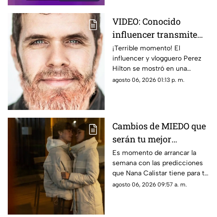
VIDEO: Conocido
influencer transmite
EN VIVO mientras se
¡Terrible momento! El
influencer y vlogguero Perez
4utoles1ona; así fue
Hilton se mostró en una
captado
situación de crisis y provocó la
agosto 06, 2026 01:13 p. m.
llegada de emergencias.
Cambios de MIEDO que
serán tu mejor
BENEFICIO: Esto
Es momento de arrancar la
semana con las predicciones
destaca Nana Calistar
que Nana Calistar tiene para tu
HOY en el horóscopo
horóscopo hoy 6 de agosto de
agosto 06, 2026 09:57 a. m.
2026. En TV Azteca Yucatán te
decimos.