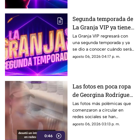
sociales.
Segunda temporada de
La Granja VIP ya tiene
fecha de estreno y esto
La Granja VIP regresará con
una segunda temporada y ya
es lo que debes de saber
se dio a conocer cuándo será
el esperado estreno del reality
agosto 06, 2026 04:17 p. m.
que reunirá a varios famosos.
Las fotos en poca ropa
de Georgina Rodríguez
de las que TODOS están
Las fotos más polémicas que
comenzaron a circular en
hablando
redes sociales se han
convertido en el centro de
agosto 06, 2026 03:13 p. m.
atención que tiene en la mira a
0:46
Georgina Rodríguez.