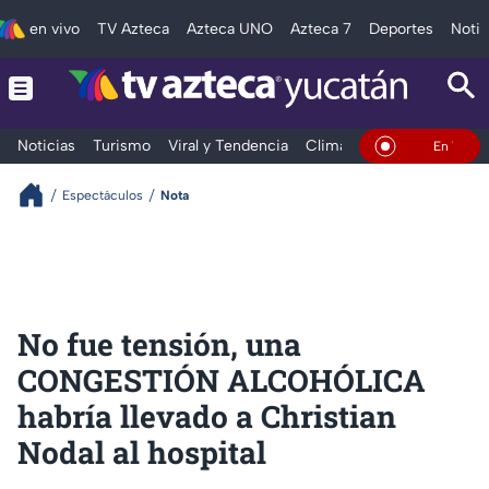
en vivo
TV Azteca
Azteca UNO
Azteca 7
Deportes
Notic
Noticias
Turismo
Viral y Tendencia
Clima
Deportes
Espec
En Vivo
Espectáculos
Nota
No fue tensión, una
CONGESTIÓN ALCOHÓLICA
habría llevado a Christian
Nodal al hospital