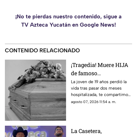
¡No te pierdas nuestro contenido, sigue a
TV Azteca Yucatán en Google News!
CONTENIDO RELACIONADO
¡Tragedia! Muere HIJA
de famoso
COMEDIANTE
La joven de 19 años perdió la
vida tras pasar dos meses
mexicano a los 19 años
hospitalizada, te compartimos
en su vivienda; esto se
lo que se sabe de su muerte.
agosto 07, 2026 11:54 a. m.
sabe
La Casetera,