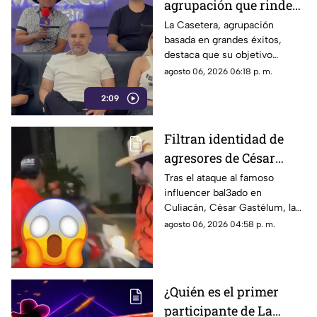
agrupación que rinde
homenaje a los mejores
La Casetera, agrupación
basada en grandes éxitos,
éxitos
destaca que su objetivo
principal es que el público
agosto 06, 2026 06:18 p. m.
disfrute, cante y deje atrás las
2:09
preocupaciones por un
momento.
Filtran identidad de
agresores de César
Gastélum, influencer
Tras el ataque al famoso
influencer bal3ado en
bal3ado a sangre fría
Culiacán, César Gastélum, la
con TIRO de GRACIA
identidad de los presuntos
agosto 06, 2026 04:58 p. m.
agresores fue filtrada en redes
y ahora son buscados.
¿Quién es el primer
participante de La