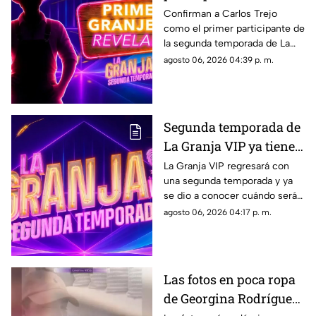
Granja VIP 2?
Confirman a Carlos Trejo
como el primer participante de
la segunda temporada de La
Granja VIP y su participación
agosto 06, 2026 04:39 p. m.
causa furor en las redes
sociales.
Segunda temporada de
La Granja VIP ya tiene
fecha de estreno y esto
La Granja VIP regresará con
una segunda temporada y ya
es lo que debes de saber
se dio a conocer cuándo será
el esperado estreno del reality
agosto 06, 2026 04:17 p. m.
que reunirá a varios famosos.
Las fotos en poca ropa
de Georgina Rodríguez