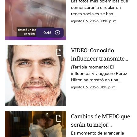
de las que TODOS están
Las fotos más polémicas que
comenzaron a circular en
hablando
redes sociales se han
convertido en el centro de
agosto 06, 2026 03:13 p. m.
atención que tiene en la mira a
0:46
Georgina Rodríguez.
VIDEO: Conocido
influencer transmite
EN VIVO mientras se
¡Terrible momento! El
influencer y vlogguero Perez
4utoles1ona; así fue
Hilton se mostró en una
captado
situación de crisis y provocó la
agosto 06, 2026 01:13 p. m.
llegada de emergencias.
Cambios de MIEDO que
serán tu mejor
BENEFICIO: Esto
Es momento de arrancar la