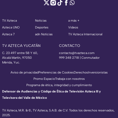
TV Azteca
Noticias
a más +
Azteca UNO
Deportes
Videos
Azteca 7
adn Noticias
TV Azteca Internacional
TV AZTECA YUCATÁN
CONTACTO
C. 23 497 entre 58 Y 60,
contacto@tvazteca.com
Alcalá Martín, 97050
999 348 2718 | Conmutador
Mérida, Yuc.
Aviso de privacidad
Preferencias de Cookies
Derechos
Inversionistas
Promo Espacio
Trabaja con nosotros
Programa de ética, integridad y cumplimiento
Defensor de Audiencias y Código de Ética de Televisión Azteca III y
Televisora del Valle de México
TV Azteca, M.R. & ©, TV Azteca, S.A.B. de C.V. Todos los derechos reservados,
2025.