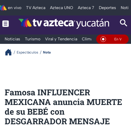
en vivo
TV Azteca
Azteca UNO
Azteca 7
Deportes
Notic
Noticias
Turismo
Viral y Tendencia
Clima
Deportes
Espec
En Vivo
Espectáculos
Nota
Famosa INFLUENCER
MEXICANA anuncia MUERTE
de su BEBÉ con
DESGARRADOR MENSAJE