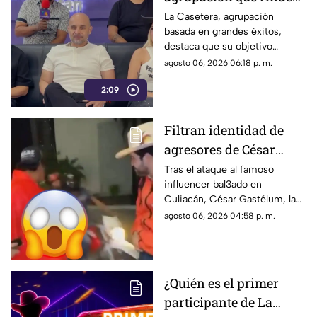
homenaje a los mejores
La Casetera, agrupación
basada en grandes éxitos,
éxitos
destaca que su objetivo
principal es que el público
agosto 06, 2026 06:18 p. m.
disfrute, cante y deje atrás las
2:09
preocupaciones por un
momento.
Filtran identidad de
agresores de César
Gastélum, influencer
Tras el ataque al famoso
influencer bal3ado en
bal3ado a sangre fría
Culiacán, César Gastélum, la
con TIRO de GRACIA
identidad de los presuntos
agosto 06, 2026 04:58 p. m.
agresores fue filtrada en redes
y ahora son buscados.
¿Quién es el primer
participante de La