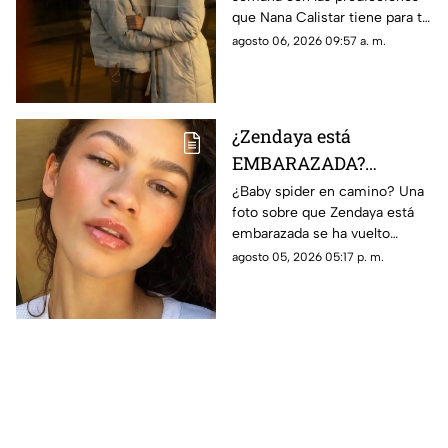
destaca Nana Calistar
que Nana Calistar tiene para tu
HOY en el horóscopo
horóscopo hoy 6 de agosto de
agosto 06, 2026 09:57 a. m.
2026. En TV Azteca Yucatán te
decimos.
¿Zendaya está
EMBARAZADA?
Fotografía con
¿Baby spider en camino? Una
foto sobre que Zendaya está
avanzado estado de
embarazada se ha vuelto
gestación se vuelve
tendencia en redes sociales.
agosto 05, 2026 05:17 p. m.
viral
Conoce los detalles.