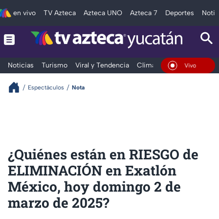
en vivo
TV Azteca
Azteca UNO
Azteca 7
Deportes
Notic
Noticias
Turismo
Viral y Tendencia
Clima
Deportes
Espec
En Vivo
Espectáculos
Nota
¿Quiénes están en RIESGO de
ELIMINACIÓN en Exatlón
México, hoy domingo 2 de
marzo de 2025?