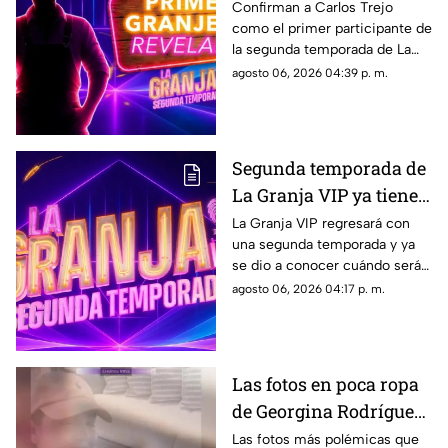
Granja VIP 2?
Confirman a Carlos Trejo
como el primer participante de
la segunda temporada de La
Granja VIP y su participación
agosto 06, 2026 04:39 p. m.
causa furor en las redes
sociales.
Segunda temporada de
La Granja VIP ya tiene
fecha de estreno y esto
La Granja VIP regresará con
una segunda temporada y ya
es lo que debes de saber
se dio a conocer cuándo será
el esperado estreno del reality
agosto 06, 2026 04:17 p. m.
que reunirá a varios famosos.
Las fotos en poca ropa
de Georgina Rodríguez
de las que TODOS están
Las fotos más polémicas que