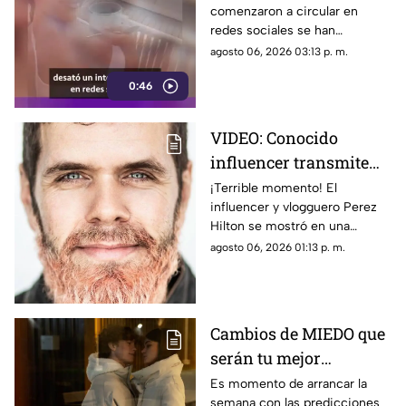
comenzaron a circular en
hablando
redes sociales se han
convertido en el centro de
agosto 06, 2026 03:13 p. m.
atención que tiene en la mira a
0:46
Georgina Rodríguez.
VIDEO: Conocido
influencer transmite
EN VIVO mientras se
¡Terrible momento! El
influencer y vlogguero Perez
4utoles1ona; así fue
Hilton se mostró en una
captado
situación de crisis y provocó la
agosto 06, 2026 01:13 p. m.
llegada de emergencias.
Cambios de MIEDO que
serán tu mejor
BENEFICIO: Esto
Es momento de arrancar la
semana con las predicciones