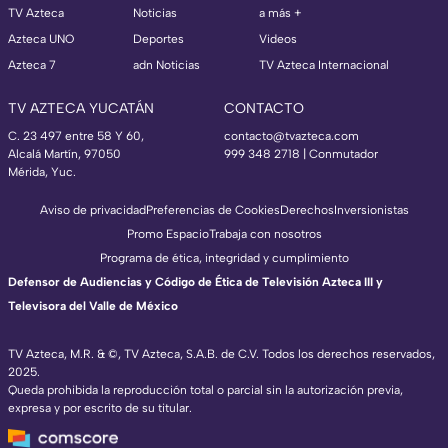
TV Azteca
Noticias
a más +
Azteca UNO
Deportes
Videos
Azteca 7
adn Noticias
TV Azteca Internacional
TV AZTECA YUCATÁN
CONTACTO
C. 23 497 entre 58 Y 60,
contacto@tvazteca.com
Alcalá Martín, 97050
999 348 2718 | Conmutador
Mérida, Yuc.
Aviso de privacidad
Preferencias de Cookies
Derechos
Inversionistas
Promo Espacio
Trabaja con nosotros
Programa de ética, integridad y cumplimiento
Defensor de Audiencias y Código de Ética de Televisión Azteca III y
Televisora del Valle de México
TV Azteca, M.R. & ©, TV Azteca, S.A.B. de C.V. Todos los derechos reservados,
2025.
Queda prohibida la reproducción total o parcial sin la autorización previa,
expresa y por escrito de su titular.