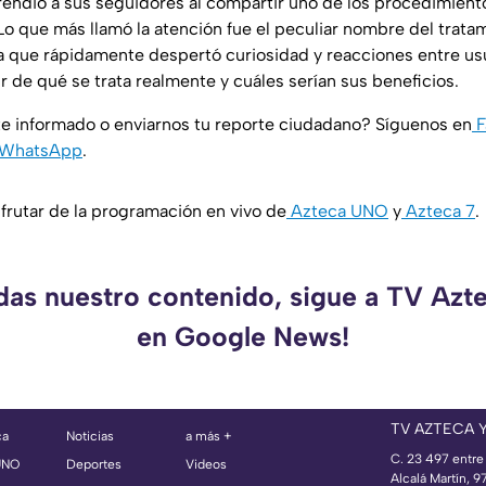
rendió a sus seguidores al compartir uno de los procedimientos
 Lo que más llamó la atención fue el peculiar nombre del trat
a que rápidamente despertó curiosidad y reacciones entre us
 de qué se trata realmente y cuáles serían sus beneficios.
e informado o enviarnos tu reporte ciudadano? Síguenos en
F
WhatsApp
.
rutar de la programación en vivo de
Azteca UNO
y
Azteca 7
.
rdas nuestro contenido, sigue a TV Azt
en Google News!
TV AZTECA 
ca
Noticias
a más +
C. 23 497 entre
UNO
Deportes
Videos
Alcalá Martín, 