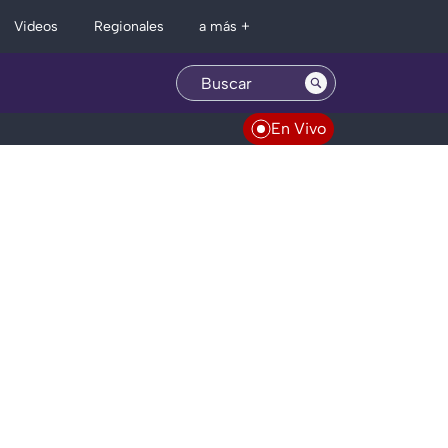
Regionales
Videos
a más +
En Vivo