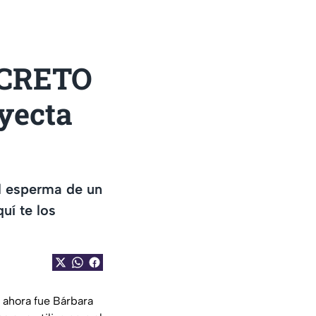
SECRETO
yecta
el esperma de un
uí te los
 ahora fue Bárbara