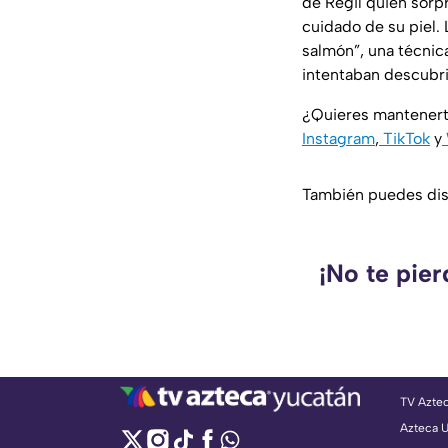
de Regil quien sorp
cuidado de su piel.
salmón”, una técnic
intentaban descubrir
¿Quieres mantenert
Instagram
,
TikTok
y
También puedes disf
¡No te pie
TV Azte
Azteca 