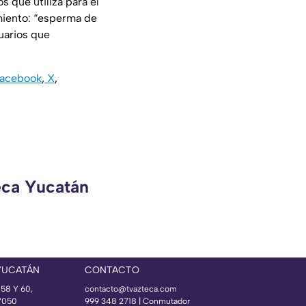
 que utiliza para el
amiento: “esperma de
uarios que
acebook
,
X
,
eca Yucatán
YUCATÁN
CONTACTO
 58 Y 60,
contacto@tvazteca.com
97050
999 348 2718 | Conmutador