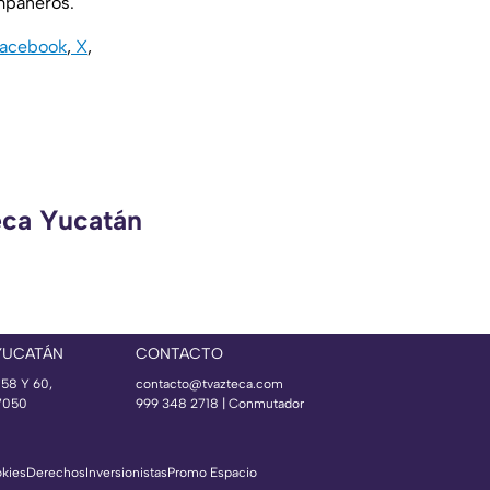
mpañeros.
acebook
,
X
,
eca Yucatán
YUCATÁN
CONTACTO
 58 Y 60,
contacto@tvazteca.com
97050
999 348 2718 | Conmutador
okies
Derechos
Inversionistas
Promo Espacio