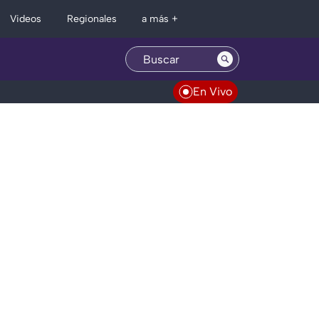
Regionales
Videos
a más +
En Vivo