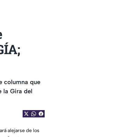
e
ÍA;
de columna que
 la Gira del
rá alejarse de los