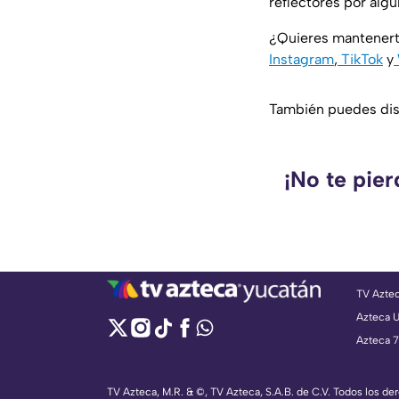
reflectores por alg
¿Quieres mantenert
Instagram
,
TikTok
y
También puedes disf
¡No te pie
TV Azte
Azteca 
Azteca 7
TV Azteca, M.R. & ©, TV Azteca, S.A.B. de C.V. Todos los d