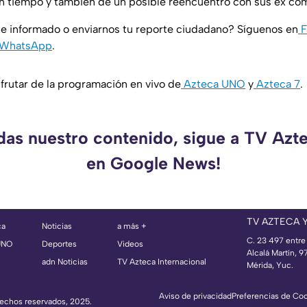
ún tiempo y también de un posible reencuentro con sus ex co
e informado o enviarnos tu reporte ciudadano? Síguenos en
F
WhatsApp
.
rutar de la programación en vivo de
Azteca UNO
y
Azteca 7
.
rdas nuestro contenido, sigue a TV Azt
en Google News!
TV AZTECA 
ca
Noticias
a más +
C. 23 497 entre
UNO
Deportes
Videos
Alcalá Martín, 
adn Noticias
TV Azteca Internacional
Mérida, Yuc.
Aviso de privacidad
Preferencias de Co
erechos reservados, 2025.