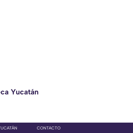
eca Yucatán
YUCATÁN
CONTACTO