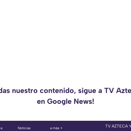
rdas nuestro contenido, sigue a TV Azt
en Google News!
TV AZTECA 
ca
Noticias
a más +