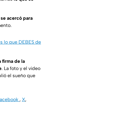
 se acercó para
mento.
es lo que DEBES de
 firma de la
e
. La foto y el video
lió el sueño que
Facebook
,
X
,