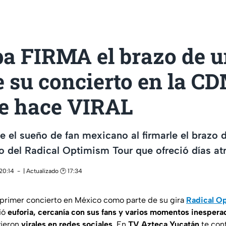
pa FIRMA el brazo de u
 su concierto en la CD
se hace VIRAL
 el sueño de fan mexicano al firmarle el brazo 
o del Radical Optimism Tour que ofreció días a
20:14
| Actualizado 🕑 17:34
 primer concierto en México como parte de su gira
Radical O
ió
euforia, cercanía con sus fans y varios momentos inespera
vieron
virales en redes sociales
. En
TV Azteca Yucatán
te co