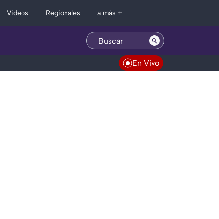
Regionales
Videos
a más +
En Vivo