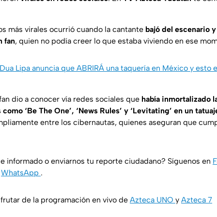
s más virales ocurrió cuando la cantante
bajó del escenario y
n fan
, quien no podía creer lo que estaba viviendo en ese mo
Dua Lipa anuncia que ABRIRÁ una taquería en México y esto 
fan dio a conocer vía redes sociales que
había inmortalizado la
s como ‘Be The One’, ‘News Rules’ y ‘Levitating’ en un tatuaj
mpliamente entre los cibernautas, quienes aseguran que cump
e informado o enviarnos tu reporte ciudadano? Síguenos en
y
WhatsApp
.
rutar de la programación en vivo de
Azteca UNO
y
Azteca 7