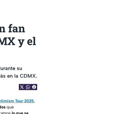
n fan
MX y el
durante su
trás en la CDMX.
ptimism Tour 2025
,
dos
que
ntamos
lo que se