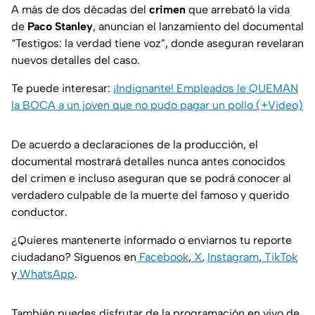
A más de dos décadas del
crimen
que arrebató la vida
de
Paco Stanley
, anuncian el lanzamiento del documental
“Testigos: la verdad tiene voz”, donde aseguran revelaran
nuevos detalles del caso.
Te puede interesar:
¡Indignante! Empleados le QUEMAN
la BOCA a un joven que no pudo pagar un pollo (+Video)
De acuerdo a declaraciones de la producción, el
documental mostrará detalles nunca antes conocidos
del crimen e incluso aseguran que se podrá conocer al
verdadero culpable de la muerte del famoso y querido
conductor.
¿Quieres mantenerte informado o enviarnos tu reporte
ciudadano? Síguenos en
Facebook
,
X
,
Instagram
,
TikTok
y
WhatsApp
.
También puedes disfrutar de la programación en vivo de