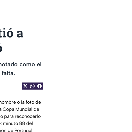
ió a
ó
 anotado como el
falta.
nombre o la foto de
la Copa Mundial de
no para reconocerlo
co: minuto 88 del
ción de Portugal