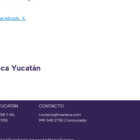
acebook
,
X
,
eca Yucatán
YUCATÁN
CONTACTO
 58 Y 60,
contacto@tvazteca.com
97050
999 348 2718 | Conmutador