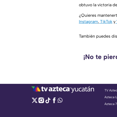
obtuvo la victoria d
¿Quieres mantenert
Instagram
,
TikTok
y
También puedes disf
¡No te pie
TV Azte
Azteca 
Azteca 7