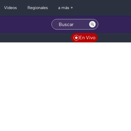
Regionales
Videos
a más +
En Vivo