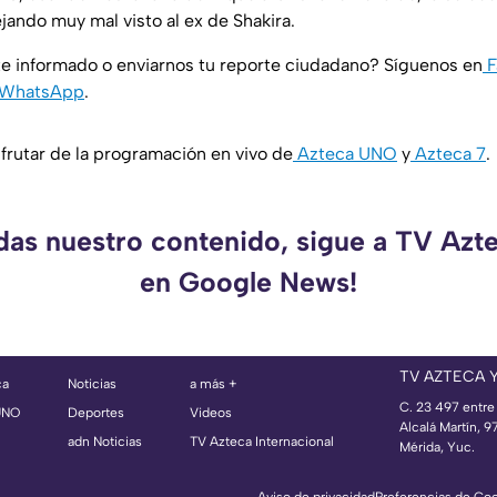
ejando muy mal visto al ex de Shakira.
e informado o enviarnos tu reporte ciudadano? Síguenos en
F
WhatsApp
.
rutar de la programación en vivo de
Azteca UNO
y
Azteca 7
.
rdas nuestro contenido, sigue a TV Azt
en Google News!
TV AZTECA 
ca
Noticias
a más +
C. 23 497 entre
UNO
Deportes
Videos
Alcalá Martín, 
adn Noticias
TV Azteca Internacional
Mérida, Yuc.