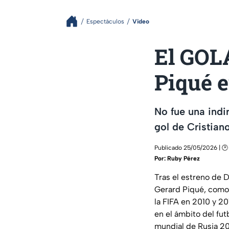
Espectáculos
Video
El GOL
Piqué e
No fue una indi
gol de Cristian
Publicado 25/05/2026 | 🕑
Por:
Ruby Pérez
Tras el estreno de 
Gerard Piqué, como 
la FIFA en 2010 y 2
en el ámbito del fut
mundial de Rusia 201