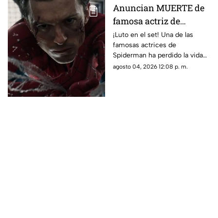
Anuncian MUERTE de
famosa actriz de
Spiderman a días del
¡Luto en el set! Una de las
famosas actrices de
estreno; ¿Quién era?
Spiderman ha perdido la vida
recientemente. Conoce los
agosto 04, 2026 12:08 p. m.
detalles.