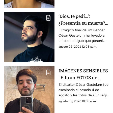
‘Dios, te pedí…':
¿Presentía su muerte?
Post de tiktoker César
El trágico final del influencer
César Gastelum ha llevado a
Gastelum causa
un post antiguo que generó
ALARMA en redes
dudas entre sus seguidores.
agosto 05, 2026 12:08 p. m.
(+Foto)
Conoce más.
IMÁGENES SENSIBLES
| Filtran FOTOS de
cómo quedó el CU3RPO
El tiktoker César Gastelum fue
asesinado el pasado 4 de
del tiktoker César
agosto y las fotos de su cuerpo
Gastelum tras ser
sin vida fueron filtradas en
agosto 05, 2026 10:33 a. m.
asesinado
rede sociales.