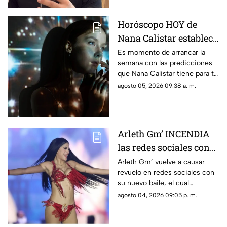
Horóscopo HOY de
Nana Calistar establece
que... ESTOS SIGNOS
Es momento de arrancar la
semana con las predicciones
lamentarán NO CUIDAR
que Nana Calistar tiene para tu
su SALUD
horóscopo hoy 5 de agosto de
agosto 05, 2026 09:38 a. m.
2026. En TV Azteca Yucatán te
decimos.
Arleth Gm’ INCENDIA
las redes sociales con
ATREVIDO baile y le
Arleth Gm’ vuelve a causar
revuelo en redes sociales con
dicen “todo que ver”
su nuevo baile, el cual
rápidamente se hizo viral y
agosto 04, 2026 09:05 p. m.
desató reacciones entre sus
seguidores.