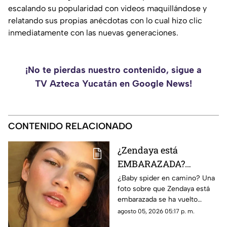
escalando su popularidad con videos maquillándose y
relatando sus propias anécdotas con lo cual hizo clic
inmediatamente con las nuevas generaciones.
¡No te pierdas nuestro contenido, sigue a
TV Azteca Yucatán en Google News!
CONTENIDO RELACIONADO
¿Zendaya está
EMBARAZADA?
Fotografía con
¿Baby spider en camino? Una
foto sobre que Zendaya está
avanzado estado de
embarazada se ha vuelto
gestación se vuelve
tendencia en redes sociales.
agosto 05, 2026 05:17 p. m.
viral
Conoce los detalles.