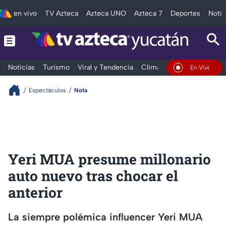
en vivo
TV Azteca
Azteca UNO
Azteca 7
Deportes
Notic
Noticias
Turismo
Viral y Tendencia
Clima
Deportes
Espec
En Vivo
Espectáculos
Nota
Yeri MUA presume millonario
auto nuevo tras chocar el
anterior
La siempre polémica influencer Yeri MUA