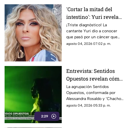
'Cortar la mitad del
intestino': Yuri revela
diagnóstico de cáncer a
¡Triste diagnóstico! La
cantante Yuri dio a conocer
punto de hacer
que pasó por un cáncer que
metástasis
pudo haberla llevado a la
agosto 04, 2026 07:02 p. m.
muerte. Conoce los detalles.
Entrevista: Sentidos
Opuestos revelan cómo
viven hoy su regreso a
La agrupación Sentidos
Opuestos, conformada por
los escenarios
Alessandra Rosaldo y ‘Chacho’
Gaytán, cuentan cómo viven
agosto 04, 2026 05:33 p. m.
su regreso a los escenarios.
2:29