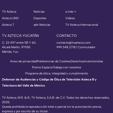
TV Azteca
Noticias
a más +
Azteca UNO
Deportes
Videos
Azteca 7
adn Noticias
TV Azteca Internacional
TV AZTECA YUCATÁN
CONTACTO
C. 23 497 entre 58 Y 60,
contacto@tvazteca.com
Alcalá Martín, 97050
999 348 2718 | Conmutador
Mérida, Yuc.
Aviso de privacidad
Preferencias de Cookies
Derechos
Inversionistas
Promo Espacio
Trabaja con nosotros
Programa de ética, integridad y cumplimiento
Defensor de Audiencias y Código de Ética de Televisión Azteca III y
Televisora del Valle de México
TV Azteca, M.R. & ©, TV Azteca, S.A.B. de C.V. Todos los derechos reservados,
2025.
Queda prohibida la reproducción total o parcial sin la autorización previa,
expresa y por escrito de su titular.