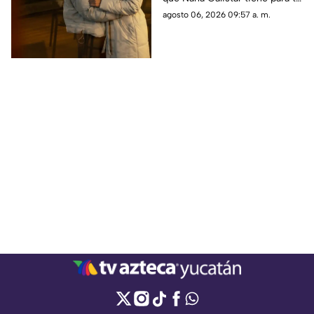
HOY en el horóscopo
horóscopo hoy 6 de agosto de
agosto 06, 2026 09:57 a. m.
2026. En TV Azteca Yucatán te
decimos.