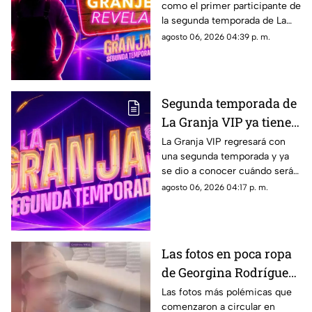
como el primer participante de
la segunda temporada de La
Granja VIP y su participación
agosto 06, 2026 04:39 p. m.
causa furor en las redes
sociales.
Segunda temporada de
La Granja VIP ya tiene
fecha de estreno y esto
La Granja VIP regresará con
una segunda temporada y ya
es lo que debes de saber
se dio a conocer cuándo será
el esperado estreno del reality
agosto 06, 2026 04:17 p. m.
que reunirá a varios famosos.
Las fotos en poca ropa
de Georgina Rodríguez
de las que TODOS están
Las fotos más polémicas que
comenzaron a circular en
hablando