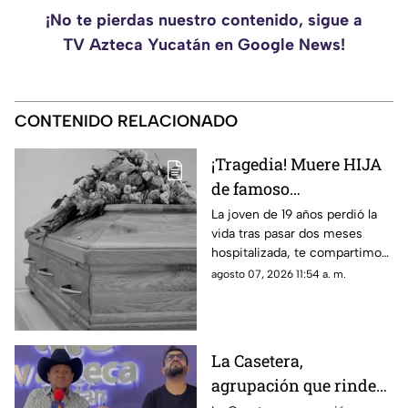
¡No te pierdas nuestro contenido, sigue a
TV Azteca Yucatán en Google News!
CONTENIDO RELACIONADO
¡Tragedia! Muere HIJA
de famoso
COMEDIANTE
La joven de 19 años perdió la
vida tras pasar dos meses
mexicano a los 19 años
hospitalizada, te compartimos
en su vivienda; esto se
lo que se sabe de su muerte.
agosto 07, 2026 11:54 a. m.
sabe
La Casetera,
agrupación que rinde