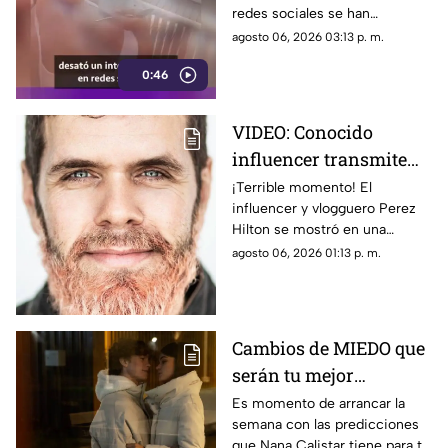
redes sociales se han
convertido en el centro de
agosto 06, 2026 03:13 p. m.
atención que tiene en la mira a
0:46
Georgina Rodríguez.
VIDEO: Conocido
influencer transmite
EN VIVO mientras se
¡Terrible momento! El
influencer y vlogguero Perez
4utoles1ona; así fue
Hilton se mostró en una
captado
situación de crisis y provocó la
agosto 06, 2026 01:13 p. m.
llegada de emergencias.
Cambios de MIEDO que
serán tu mejor
BENEFICIO: Esto
Es momento de arrancar la
semana con las predicciones
destaca Nana Calistar
que Nana Calistar tiene para tu