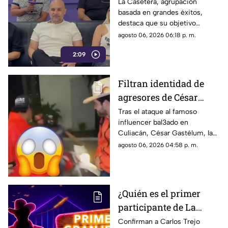
homenaje a los mejores
La Casetera, agrupación
basada en grandes éxitos,
éxitos
destaca que su objetivo
principal es que el público
agosto 06, 2026 06:18 p. m.
disfrute, cante y deje atrás las
2:09
preocupaciones por un
momento.
Filtran identidad de
agresores de César
Gastélum, influencer
Tras el ataque al famoso
influencer bal3ado en
bal3ado a sangre fría
Culiacán, César Gastélum, la
con TIRO de GRACIA
identidad de los presuntos
agosto 06, 2026 04:58 p. m.
agresores fue filtrada en redes
y ahora son buscados.
¿Quién es el primer
participante de La
Granja VIP 2?
Confirman a Carlos Trejo