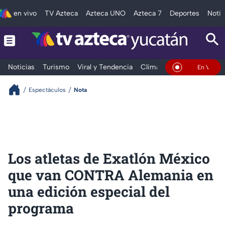
en vivo
TV Azteca
Azteca UNO
Azteca 7
Deportes
Notic
Noticias
Turismo
Viral y Tendencia
Clima
Deportes
Espec
En Vivo
Espectáculos
Nota
Los atletas de Exatlón México
que van CONTRA Alemania en
una edición especial del
programa