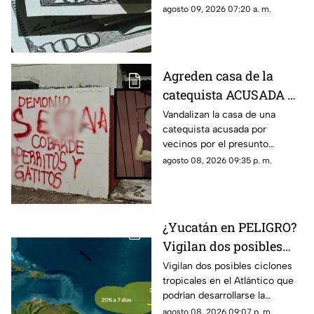
apertura del precio del dólar
agosto 09, 2026 07:20 a. m.
hoy en Yucatán, considéralo si
harás cambio.
Agreden casa de la
catequista ACUSADA de
maltrato animal en
Vandalizan la casa de una
catequista acusada por
Piedra de Agua; así
vecinos por el presunto
quedó la vivienda
envenenamiento de mascotas
agosto 08, 2026 09:35 p. m.
en Piedra de Agua y las
imágenes se han hecho
virales.
¿Yucatán en PELIGRO?
Vigilan dos posibles
ciclones en el Atlantico;
Vigilan dos posibles ciclones
tropicales en el Atlántico que
esto se sabe
podrían desarrollarse la
próxima semana y más de uno
agosto 08, 2026 09:07 p. m.