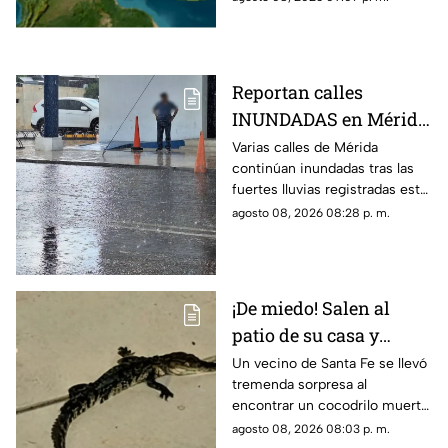
pregunta si hay riesgo para
Yucatán.
Reportan calles
INUNDADAS en Mérida
tras fuertes lluvias de
Varias calles de Mérida
continúan inundadas tras las
hoy, sábado 8 de agosto
fuertes lluvias registradas este
sábado, afectando el tránsito
agosto 08, 2026 08:28 p. m.
de vehículos y peatones en la
zona.
¡De miedo! Salen al
patio de su casa y
encuentran un
Un vecino de Santa Fe se llevó
tremenda sorpresa al
cocodrilo SIN VIDA;
encontrar un cocodrilo muerto
pasó en Santa Fe
en el patio de su casa sin que
agosto 08, 2026 08:03 p. m.
hasta ahora se sepa cómo