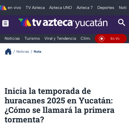
en vivo
TV Azteca
Azteca UNO
Azteca 7
Deportes
Notic
Noticias
Turismo
Viral y Tendencia
Clima
Deportes
Espec
En Vivo
Noticias
Nota
Inicia la temporada de
huracanes 2025 en Yucatán:
¿Cómo se llamará la primera
tormenta?