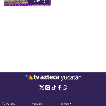
0:49
vialidades.
TV Azteca
Noticias
a más +