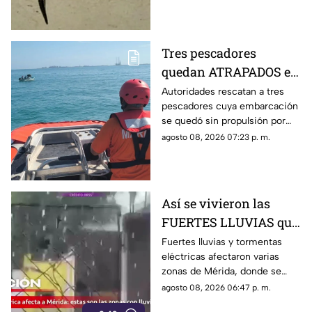
llegó hasta ahí.
Tres pescadores
quedan ATRAPADOS en
altamar tras falla
Autoridades rescatan a tres
pescadores cuya embarcación
mecánica; esto pasó al
se quedó sin propulsión por
final
una falla mecánica cerca de la
agosto 08, 2026 07:23 p. m.
Dársena de Yucalpetén, en
Progreso.
Así se vivieron las
FUERTES LLUVIAS que
azotaron Mérida este
Fuertes lluvias y tormentas
eléctricas afectaron varias
sábado 8 de agosto
zonas de Mérida, donde se
reportan rayos, viento y
agosto 08, 2026 06:47 p. m.
encharcamientos en distintas