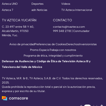
Azteca UNO
Deportes
Videos
Azteca 7
adn Noticias
TV Azteca Internacional
TV AZTECA YUCATÁN
CONTACTO
C. 23 497 entre 58 Y 60,
contacto@tvazteca.com
Alcalá Martín, 97050
999 348 2718 | Conmutador
Mérida, Yuc.
Aviso de privacidad
Preferencias de Cookies
Derechos
Inversionistas
Promo Espacio
Trabaja con nosotros
Programa de ética, integridad y cumplimiento
Defensor de Audiencias y Código de Ética de Televisión Azteca III y
Televisora del Valle de México
TV Azteca, M.R. & ©, TV Azteca, S.A.B. de C.V. Todos los derechos reservados,
2025.
Queda prohibida la reproducción total o parcial sin la autorización previa,
expresa y por escrito de su titular.