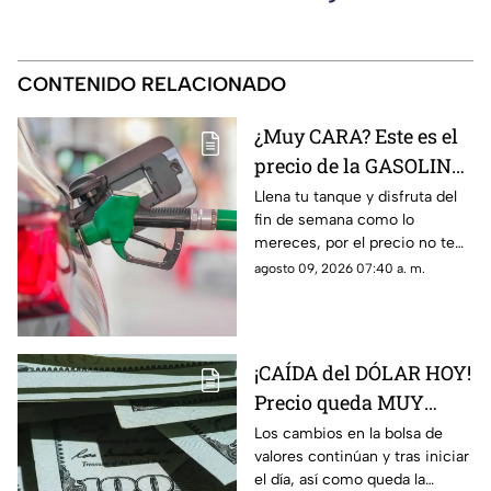
CONTENIDO RELACIONADO
¿Muy CARA? Este es el
precio de la GASOLINA
HOY 9 de agosto de
Llena tu tanque y disfruta del
fin de semana como lo
2026 en Yucatán
mereces, por el precio no te
preocupes te decimos cuánto
agosto 09, 2026 07:40 a. m.
cuesta el litro de la gasolina
hoy en Yucatán.
¡CAÍDA del DÓLAR HOY!
Precio queda MUY
BARATO en Yucatán
Los cambios en la bolsa de
valores continúan y tras iniciar
el día, así como queda la