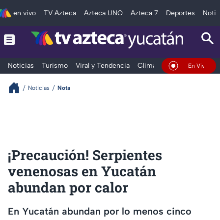
en vivo
TV Azteca
Azteca UNO
Azteca 7
Deportes
Notic
Noticias
Turismo
Viral y Tendencia
Clima
Deportes
Espec
En Vivo
Noticias
Nota
¡Precaución! Serpientes
venenosas en Yucatán
abundan por calor
En Yucatán abundan por lo menos cinco