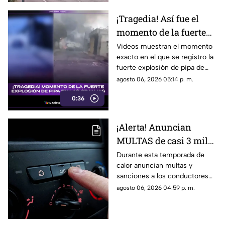
¡Tragedia! Así fue el
momento de la fuerte
EXPLOSIÓN de PIPA de
Videos muestran el momento
exacto en el que se registro la
GAS en la colonia
fuerte explosión de pipa de
Granjas (+VIDEO)
gas en calles de la colonia
agosto 06, 2026 05:14 p. m.
Granjas que dejó a personas
0:36
lesionadas.
¡Alerta! Anuncian
MULTAS de casi 3 mil
pesos a conductores
Durante esta temporada de
calor anuncian multas y
que NO enciendan el
sanciones a los conductores
AIRE ACONDICIONADO;
que no enciendan el aire
agosto 06, 2026 04:59 p. m.
esto se sabe
acondicionado en sus
vehículos, te damos detalles.