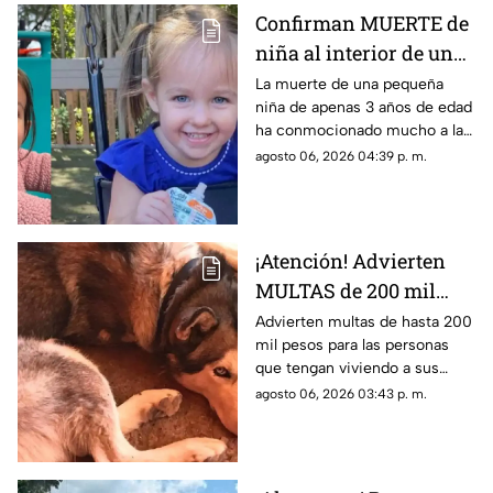
Confirman MUERTE de
niña al interior de una
cocinita de juguete; esto
La muerte de una pequeña
niña de apenas 3 años de edad
le pasó
ha conmocionado mucho a la
población en general; todo
agosto 06, 2026 04:39 p. m.
ocurrió dentro de una cocinita
de juguete.
¡Atención! Advierten
MULTAS de 200 mil
pesos a quienes tengan
Advierten multas de hasta 200
mil pesos para las personas
perros y gatos en
que tengan viviendo a sus
PATIOS o azoteas; esto
perros y gatos en patios o
agosto 06, 2026 03:43 p. m.
se sabe
azoteas. Te compartimos
detalles.