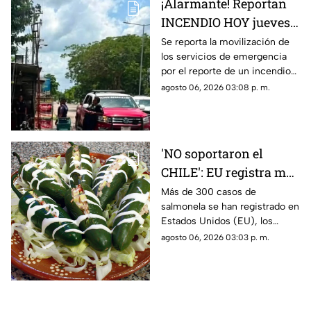
¡Alarmante! Reportan
INCENDIO HOY jueves 6
de agosto en comercio
Se reporta la movilización de
los servicios de emergencia
al sur de Mérida;
por el reporte de un incendio
genera movilización
al interior del comercio en la
agosto 06, 2026 03:08 p. m.
colonia Plan de Ayala Sur, te
damos detalles.
'NO soportaron el
CHILE': EU registra más
de 300 brotes de
Más de 300 casos de
salmonela se han registrado en
salmonela
Estados Unidos (EU), los
provenientes de
cuales eran provenientes de
agosto 06, 2026 03:03 p. m.
jalapeños de México
México; te contamos los
detalles en TV Azteca Yucatán.