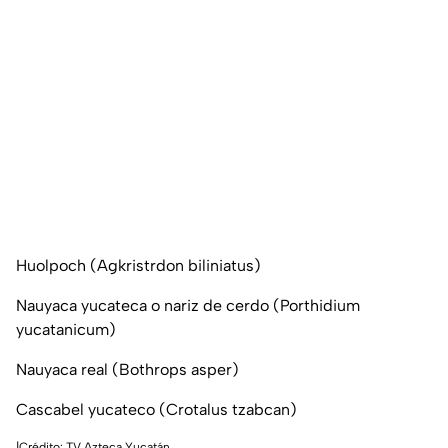
Huolpoch (Agkristrdon biliniatus)
Nauyaca yucateca o nariz de cerdo (Porthidium
yucatanicum)
Nauyaca real (Bothrops asper)
Cascabel yucateco (Crotalus tzabcan)
|Crédito: TV Azteca Yucatán