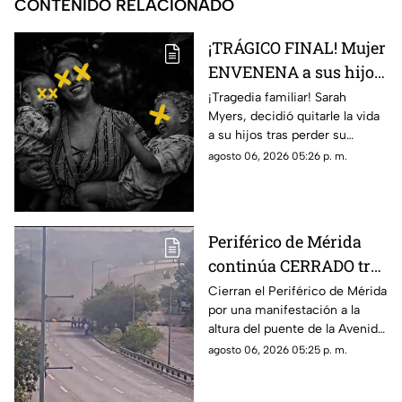
CONTENIDO RELACIONADO
¡TRÁGICO FINAL! Mujer
ENVENENA a sus hijos
tras perder su custodia;
¡Tragedia familiar! Sarah
Myers, decidió quitarle la vida
así fueron encontrados
a su hijos tras perder su
custodia. Conoce los detalles.
agosto 06, 2026 05:26 p. m.
Periférico de Mérida
continúa CERRADO tras
manifestación;
Cierran el Periférico de Mérida
por una manifestación a la
reportan caos vial en la
altura del puente de la Avenida
zona
86, por lo que piden usar rutas
agosto 06, 2026 05:25 p. m.
alternas y extremar
precauciones.