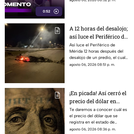
agosto 06, 2026 08:52 p. m.
barricadas y afectaciones
0:52
viales en la zona.
A 12 horas del desalojo;
así luce el Periférico de
Mérida tras bloqueo y
Así luce el Periférico de
Mérida 12 horas después del
protestas de
desalojo de un predio, el cual
manifestantes
provocó protestas, barricadas
agosto 06, 2026 08:51 p. m.
y afectaciones viales en la
zona.
¡En picada! Así cerró el
precio del dólar en
Yucatán HOY jueves 6
Te daremos a conocer cuál es
el precio del dólar que se
de agosto de 2026
registra en el estado de
Yucatán al cierre de la jornada
agosto 06, 2026 08:36 p. m.