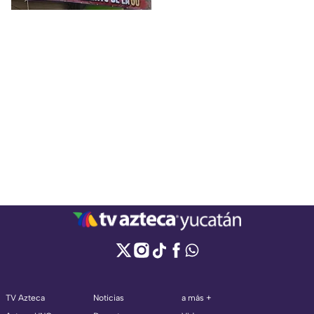
TV Azteca
Noticias
a más +