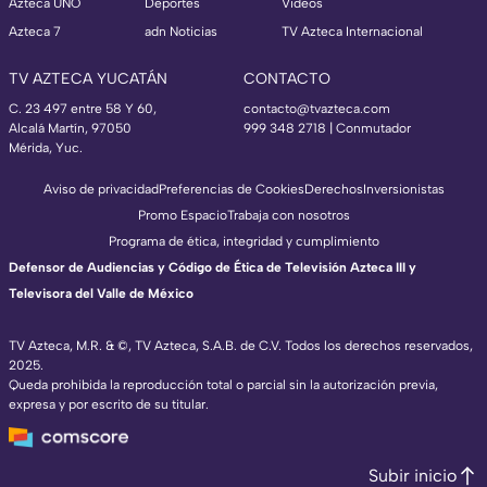
Azteca UNO
Deportes
Videos
Azteca 7
adn Noticias
TV Azteca Internacional
TV AZTECA YUCATÁN
CONTACTO
C. 23 497 entre 58 Y 60,
contacto@tvazteca.com
Alcalá Martín, 97050
999 348 2718 | Conmutador
Mérida, Yuc.
Aviso de privacidad
Preferencias de Cookies
Derechos
Inversionistas
Promo Espacio
Trabaja con nosotros
Programa de ética, integridad y cumplimiento
Defensor de Audiencias y Código de Ética de Televisión Azteca III y
Televisora del Valle de México
TV Azteca, M.R. & ©, TV Azteca, S.A.B. de C.V. Todos los derechos reservados,
2025.
Queda prohibida la reproducción total o parcial sin la autorización previa,
expresa y por escrito de su titular.
Subir inicio