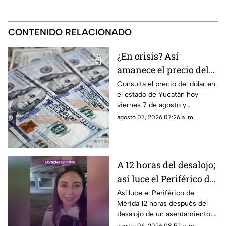
CONTENIDO RELACIONADO
¿En crisis? Así
amanece el precio del
dólar HOY, viernes 7 de
Consulta el precio del dólar en
el estado de Yucatán hoy
agosto en Yucatán
viernes 7 de agosto y
descubre si conviene cambiar
agosto 07, 2026 07:26 a. m.
divisas.
A 12 horas del desalojo;
así luce el Periférico de
Mérida tras bloqueo y
Así luce el Periférico de
Mérida 12 horas después del
protestas de
desalojo de un asentamiento,
manifestantes
el cual provocó protestas,