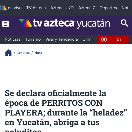
en vivo
TV Azteca
Azteca UNO
Azteca 7
Deportes
Notic
Noticias
Turismo
Viral y Tendencia
Clima
Deportes
Espec
En Vivo
Noticias
Nota
Se declara oficialmente la
época de PERRITOS CON
PLAYERA; durante la “heladez”
en Yucatán, abriga a tus
peluditos