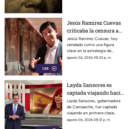
de hoy, jueves 6 de agosto de
2026.
Jesús Ramírez Cuevas
criticaba la censura a
medios en 2013
Jesús Ramírez Cuevas, hoy
señalado como una figura
clave en la estrategia de
censura del gobierno, criticaba
agosto 06, 2026 08:33 p. m.
en 2013 el uso de la publicidad
1:28
oficial para censurar a los
medios de comunicación.
Layda Sansores es
captada viajando hacia
Madrid
Layda Sansores, gobernadora
de Campeche, fue captada
viajando en primera clase
rumbo a Madrid junto a su
agosto 06, 2026 08:31 p. m.
hermana, quien se desempeña