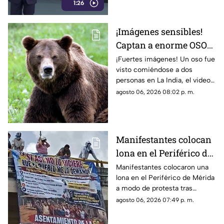
1:26
como directora del DIF estatal.
¡Imágenes sensibles!
Captan a enorme OSO
devorándose a dos
¡Fuertes imágenes! Un oso fue
visto comiéndose a dos
hermanos; filtran
personas en La India, el video
VIDEO
se ha vuelto viral en redes.
agosto 06, 2026 08:02 p. m.
Conoce los detalles.
Manifestantes colocan
lona en el Periférico de
Mérida tras DESALOJO;
Manifestantes colocaron una
lona en el Periférico de Mérida
furiosos contra Huacho
a modo de protesta tras
desalojo de un asentamiento,
agosto 06, 2026 07:49 p. m.
lo que generó afectaciones
viales en la zona.