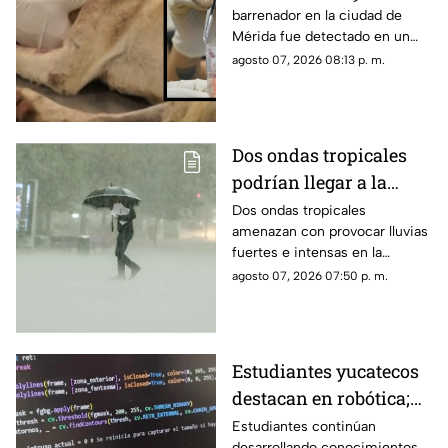
barrenador en la ciudad de
así fue rescatado
Mérida fue detectado en un
perrito callejero, el cual fue
agosto 07, 2026 08:13 p. m.
rescatado con una grave lesión
en la cabeza.
Dos ondas tropicales
podrían llegar a la
Península de Yucatán y
Dos ondas tropicales
amenazan con provocar lluvias
provocar varios días de
fuertes e intensas en la
lluvias; esto se sabe
Península de Yucatán, por lo
agosto 07, 2026 07:50 p. m.
que se piden tomar las debidas
precauciones.
Estudiantes yucatecos
destacan en robótica;
así convierten los
Estudiantes continúan
desarrollando conocimientos