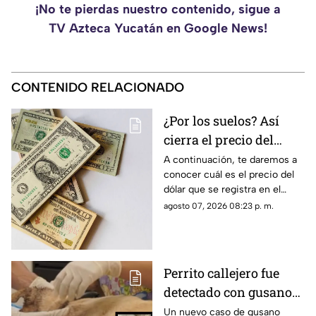
¡No te pierdas nuestro contenido, sigue a
TV Azteca Yucatán en Google News!
CONTENIDO RELACIONADO
¿Por los suelos? Así
cierra el precio del
dólar en Yucatán HOY
A continuación, te daremos a
conocer cuál es el precio del
viernes 7 de agosto de
dólar que se registra en el
2026
estado de Yucatán al cierre de
agosto 07, 2026 08:23 p. m.
la jornada de hoy, viernes 7 de
agosto.
Perrito callejero fue
detectado con gusano
barrenador en Mérida;
Un nuevo caso de gusano