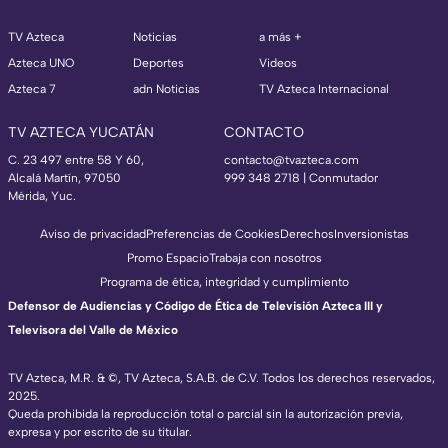
TV Azteca
Noticias
a más +
Azteca UNO
Deportes
Videos
Azteca 7
adn Noticias
TV Azteca Internacional
TV AZTECA YUCATÁN
CONTACTO
C. 23 497 entre 58 Y 60,
contacto@tvazteca.com
Alcalá Martín, 97050
999 348 2718 | Conmutador
Mérida, Yuc.
Aviso de privacidad
Preferencias de Cookies
Derechos
Inversionistas
Promo Espacio
Trabaja con nosotros
Programa de ética, integridad y cumplimiento
Defensor de Audiencias y Código de Ética de Televisión Azteca III y
Televisora del Valle de México
TV Azteca, M.R. & ©, TV Azteca, S.A.B. de C.V. Todos los derechos reservados,
2025.
Queda prohibida la reproducción total o parcial sin la autorización previa,
expresa y por escrito de su titular.