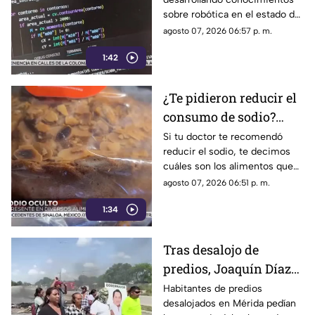
desechos algo útil
sobre robótica en el estado de
(+Video)
Yucatán. Conoce los detalles.
agosto 07, 2026 06:57 p. m.
1:42
¿Te pidieron reducir el
consumo de sodio?
Estos son los alimentos
Si tu doctor te recomendó
reducir el sodio, te decimos
que debes EVITAR
cuáles son los alimentos que
debes dejar de consumir de
agosto 07, 2026 06:51 p. m.
inmediato.
1:34
Tras desalojo de
predios, Joaquín Díaz
Mena mostró
Habitantes de predios
desalojados en Mérida pedían
desinterés por