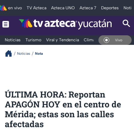
en vivo
TV Azteca
Azteca UNO
Azteca 7
Deportes
Notic
Noticias
Turismo
Viral y Tendencia
Clima
Deportes
Espec
En Vivo
Noticias
Nota
ÚLTIMA HORA: Reportan
APAGÓN HOY en el centro de
Mérida; estas son las calles
afectadas