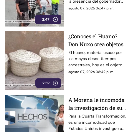
la presencia del gobernador
problemáticas del
Joaquín Díaz Mena, pero dejó
agosto 07, 2026 06:47 p. m.
pueblo
claro que atender al pueblo y
2:47
mantener la gobernabilidad del
estado no es una prioridad.
¿Conoces el Huano?
Don Nuxo crea objetos
a partir de este material
El huano, material usado por
los mayas desde tiempos
ancestral en Yucatán
ancestrales, hoy es el objeto
(+Video)
de trabajo para don Nuxo.
agosto 07, 2026 06:42 p. m.
Conoce su historia.
2:59
A Morena le incomoda
la investigación de sus
funcionarios por parte
Para la Cuarta Transformación,
es una incomodidad que
de EU
Estados Unidos investigue a