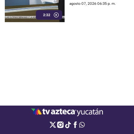
sus políticos y que lo haga
agosto 07, 2026 06:35 p. m.
únicamente con testimonios.
2:32