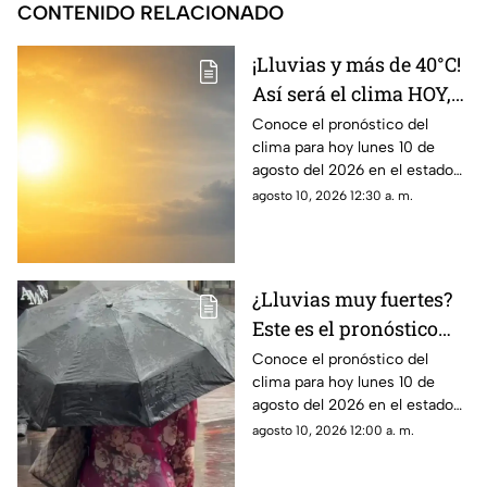
CONTENIDO RELACIONADO
¡Lluvias y más de 40°C!
Así será el clima HOY,
lunes 10 de agosto en
Conoce el pronóstico del
clima para hoy lunes 10 de
Campeche
agosto del 2026 en el estado
de Campeche y toma tus
agosto 10, 2026 12:30 a. m.
precauciones.
¿Lluvias muy fuertes?
Este es el pronóstico
del clima HOY, lunes 10
Conoce el pronóstico del
clima para hoy lunes 10 de
de agosto en Yucatán
agosto del 2026 en el estado
de Yucatán y toma tus
agosto 10, 2026 12:00 a. m.
precauciones ante las posibles
lluvias fuertes.