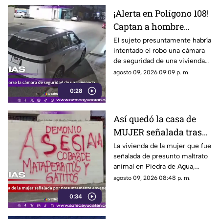
¡Alerta en Polígono 108!
Captan a hombre
intentando ROBAR una
El sujeto presuntamente habría
intentado el robo una cámara
cámara de seguridad
de seguridad de una vivienda
en vivienda
en Polígono 108, así fue el
agosto 09, 2026 09:09 p. m.
momento.
0:28
Así quedó la casa de
MUJER señalada tras
la MU3RTE de
La vivienda de la mujer que fue
señalada de presunto maltrato
anim4les en Umán
animal en Piedra de Agua,
Umán, fue vandalizada. El caso
agosto 09, 2026 08:48 p. m.
ha generado indignación.
0:34