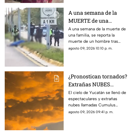
A una semana de la
MUERTE de una
familia en carretera de
A una semana de la muerte de
una familia, se reporta la
Campeche, otro hombre
muerte de un hombre tras
pierde la vida en
fuerte accidente en carretera
agosto 09, 2026 10:10 p. m.
accidente
Costera, Campeche.
¿Pronostican tornados?
Extrañas NUBES
'mammatus' aparecen
El cielo de Yucatán se llenó de
espectaculares y extrañas
en Yucatán; este es su
nubes llamadas Cumulus
inquietante significado
Mammatus las cuales parecen
agosto 09, 2026 09:41 p. m.
“bolsas” generando gran
impacto, te contamos su
significado.