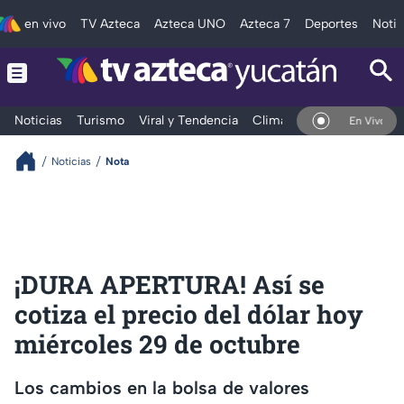
en vivo
TV Azteca
Azteca UNO
Azteca 7
Deportes
Notic
Noticias
Turismo
Viral y Tendencia
Clima
Deportes
Espec
En Vivo
Noticias
Nota
¡DURA APERTURA! Así se
cotiza el precio del dólar hoy
miércoles 29 de octubre
Los cambios en la bolsa de valores