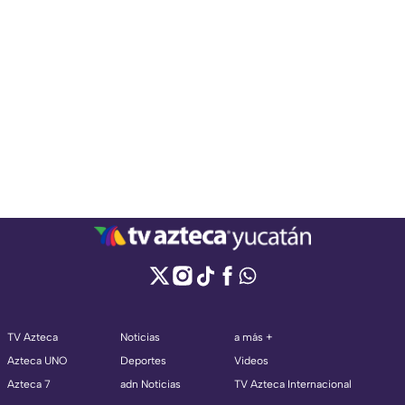
TV Azteca
Noticias
a más +
Azteca UNO
Deportes
Videos
Azteca 7
adn Noticias
TV Azteca Internacional