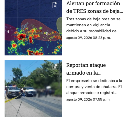
Alertan por formación
de TRES zonas de baja
presión con potencial
Tres zonas de baja presión se
mantienen en vigilancia
de desarrollo
debido a su probabilidad de
CICLÓNICO; ¿riesgo
desarrollo ciclónico en los
agosto 09, 2026 08:23 p. m.
para Yucatán
próximos días. Te
compartimos detalles.
Reportan ataque
armado en la
Península de Yucatán;
El empresario se dedicaba a la
compra y venta de chatarra. El
conocido EMPRESARIO
ataque armado se registró
chatarrero es
cuando el hombre se
agosto 09, 2026 07:55 p. m.
4sesinad0
encontraba trabajando.